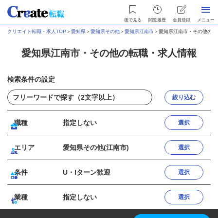
後で見る
閲覧履歴
会員登録
メニュー
クリエイト転職・求人TOP
＞
愛知県
＞
愛知県その他
＞
愛知県江南市
＞
愛知県江南市・その他の転
愛知県江南市・その他の転職・求人情報
検索条件の設定
絞り込む
職種
指定しない
選択
エリア
愛知県その他(江南市)
選択
条件
U・Iターン歓迎
選択
業種
指定しない
選択