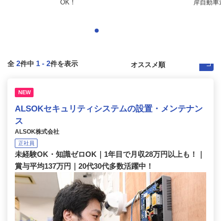
OK！
岸自動車道
2
1
-
2
全
件中
件を表示
NEW
ALSOKセキュリティシステムの設置・メンテナン
ス
ALSOK株式会社
正社員
未経験OK・知識ゼロOK｜1年目で月収28万円以上も！｜
賞与平均137万円｜20代30代多数活躍中！