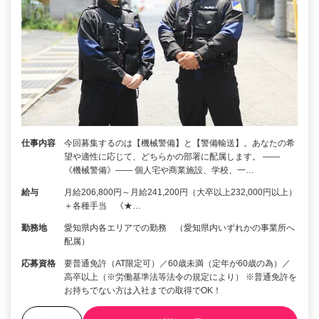
仕事内容
今回募集するのは【機械警備】と【警備輸送】。あなたの希
望や適性に応じて、どちらかの部署に配属します。 ――
《機械警備》―― 個人宅や商業施設、学校、一…
給与
月給206,800円～月給241,200円（大卒以上232,000円以上）
＋各種手当 《★…
勤務地
愛知県内各エリアでの勤務 （愛知県内いずれかの事業所へ
配属）
応募資格
要普通免許（AT限定可）／60歳未満（定年が60歳の為）／
高卒以上（※労働基準法等法令の規定により） ※普通免許を
お持ちでない方は入社までの取得でOK！