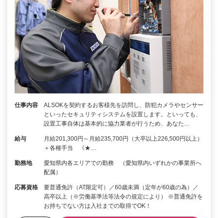
仕事内容
ALSOKを契約するお客様先を訪問し、防犯カメラやセンサー
といったセキュリティシステムを設置します。といっても、
設置工事自体は基本的に協力業者が行うため、あなた…
給与
月給201,300円～月給235,700円（大卒以上226,500円以上）
＋各種手当 《★…
勤務地
愛知県内各エリアでの勤務 （愛知県内いずれかの事業所へ
配属）
応募資格
要普通免許（AT限定可）／60歳未満（定年が60歳の為）／
高卒以上（※労働基準法等法令の規定により） ※普通免許を
お持ちでない方は入社までの取得でOK！