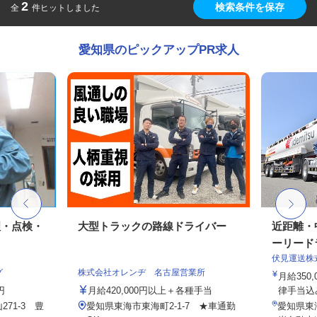
2
検索条件を保存
全
件ヒットしました
愛知県のピックアップPR求人
理・点検・
大型トラックの路線ドライバー
近距離・
ーリードラ
伏見運送株
グ
株式会社オレンヂ 名古屋営業所
月給350,
円
月給420,000円以上＋各種手当
律手当込み
71-3 豊
愛知県東海市東海町2-1-7 ★車通勤
愛知県東