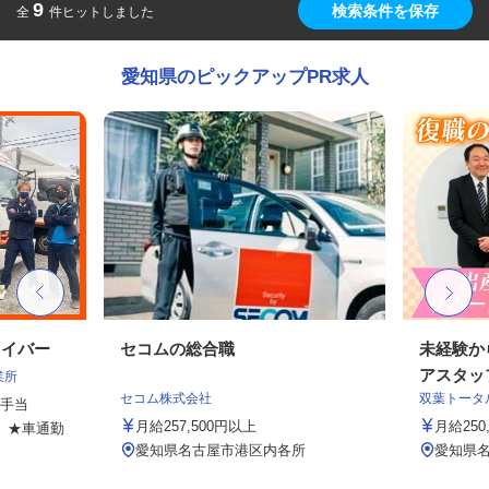
9
検索条件を保存
全
件ヒットしました
愛知県のピックアップPR求人
ライバー
セコムの総合職
未経験か
アスタッ
業所
セコム株式会社
双葉トータ
種手当
月給257,500円以上
月給25
7 ★車通勤
愛知県名古屋市港区内各所
愛知県名