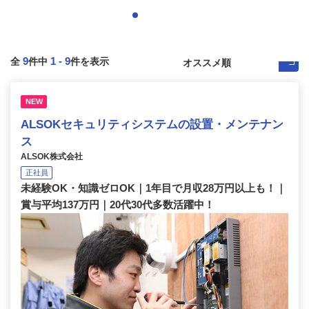
9
1
-
9
全
件中
件を表示
NEW
ALSOKセキュリティシステムの設置・メンテナン
ス
ALSOK株式会社
正社員
未経験OK・知識ゼロOK｜1年目で月収28万円以上も！｜
賞与平均137万円｜20代30代多数活躍中！