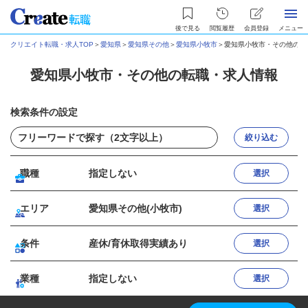
後で見る
閲覧履歴
会員登録
メニュー
クリエイト転職・求人TOP
＞
愛知県
＞
愛知県その他
＞
愛知県小牧市
＞
愛知県小牧市・その他の転
愛知県小牧市・その他の転職・求人情報
検索条件の設定
絞り込む
職種
指定しない
選択
エリア
愛知県その他(小牧市)
選択
条件
産休/育休取得実績あり
選択
業種
指定しない
選択