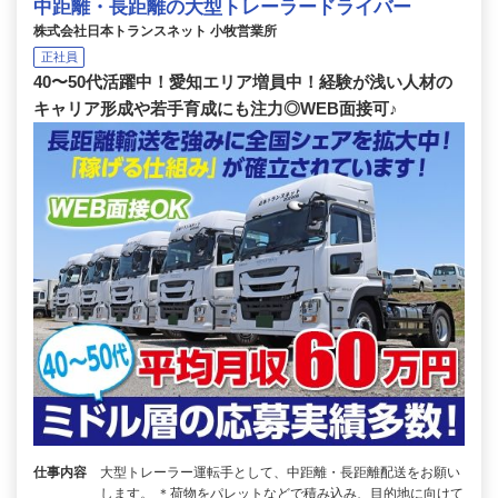
中距離・長距離の大型トレーラードライバー
株式会社日本トランスネット 小牧営業所
正社員
40〜50代活躍中！愛知エリア増員中！経験が浅い人材の
キャリア形成や若手育成にも注力◎WEB面接可♪
仕事内容
大型トレーラー運転手として、中距離・長距離配送をお願い
します。 ＊荷物をパレットなどで積み込み、目的地に向けて