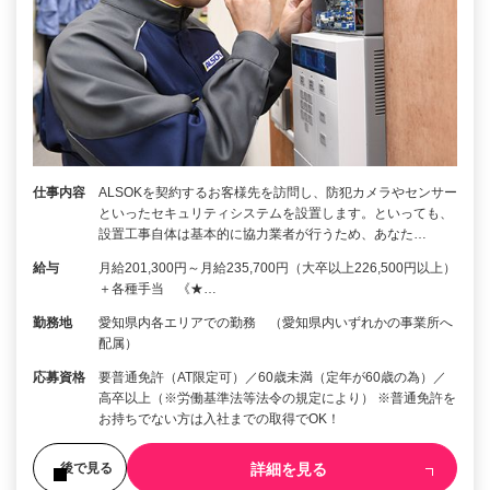
仕事内容
ALSOKを契約するお客様先を訪問し、防犯カメラやセンサー
といったセキュリティシステムを設置します。といっても、
設置工事自体は基本的に協力業者が行うため、あなた…
給与
月給201,300円～月給235,700円（大卒以上226,500円以上）
＋各種手当 《★…
勤務地
愛知県内各エリアでの勤務 （愛知県内いずれかの事業所へ
配属）
応募資格
要普通免許（AT限定可）／60歳未満（定年が60歳の為）／
高卒以上（※労働基準法等法令の規定により） ※普通免許を
お持ちでない方は入社までの取得でOK！
詳細を見る
後で見る