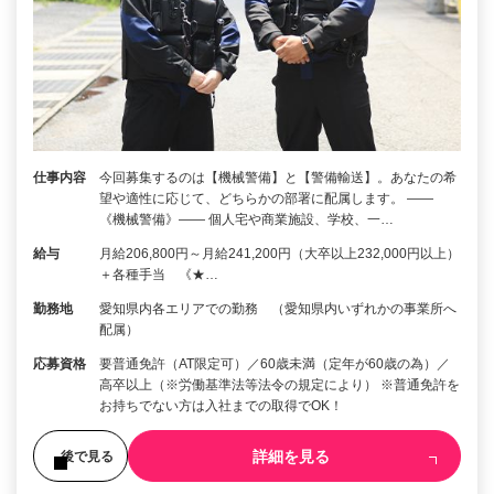
仕事内容
今回募集するのは【機械警備】と【警備輸送】。あなたの希
望や適性に応じて、どちらかの部署に配属します。 ――
《機械警備》―― 個人宅や商業施設、学校、一…
給与
月給206,800円～月給241,200円（大卒以上232,000円以上）
＋各種手当 《★…
勤務地
愛知県内各エリアでの勤務 （愛知県内いずれかの事業所へ
配属）
応募資格
要普通免許（AT限定可）／60歳未満（定年が60歳の為）／
高卒以上（※労働基準法等法令の規定により） ※普通免許を
お持ちでない方は入社までの取得でOK！
詳細を見る
後で見る