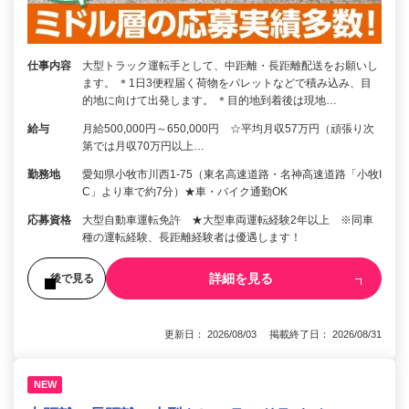
仕事内容
大型トラック運転手として、中距離・長距離配送をお願いし
ます。 ＊1日3便程届く荷物をパレットなどで積み込み、目
的地に向けて出発します。 ＊目的地到着後は現地…
給与
月給500,000円～650,000円 ☆平均月収57万円（頑張り次
第では月収70万円以上…
勤務地
愛知県小牧市川西1-75（東名高速道路・名神高速道路「小牧I
C」より車で約7分）★車・バイク通勤OK
応募資格
大型自動車運転免許 ★大型車両運転経験2年以上 ※同車
種の運転経験、長距離経験者は優遇します！
詳細を見る
後で見る
更新日： 2026/08/03 掲載終了日： 2026/08/31
NEW