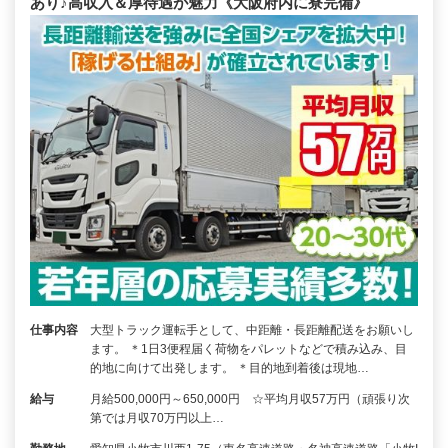
あり♪高収入＆厚待遇が魅力《大阪府内に寮完備》
仕事内容
大型トラック運転手として、中距離・長距離配送をお願いし
ます。 ＊1日3便程届く荷物をパレットなどで積み込み、目
的地に向けて出発します。 ＊目的地到着後は現地…
給与
月給500,000円～650,000円 ☆平均月収57万円（頑張り次
第では月収70万円以上…