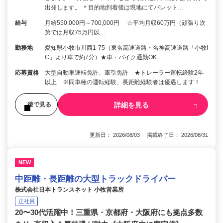
出発します。 ＊目的地到着後は現地にてパレット…
給与
月給550,000円～700,000円 ☆平均月収60万円（頑張り次
第では月収75万円以…
勤務地
愛知県小牧市川西1-75（東名高速道路・名神高速道路「小牧I
C」より車で約7分）★車・バイク通勤OK
応募資格
大型自動車運転免許、牽引免許 ★トレーラー運転経験2年
以上 ※同車種の運転経験、長距離経験者は優遇します！
詳細を見る
後で見る
更新日： 2026/08/03 掲載終了日： 2026/08/31
NEW
中距離・長距離の大型トラックドライバー
株式会社日本トランスネット 小牧営業所
正社員
20〜30代活躍中！三重県・京都府・大阪府にも拠点多数