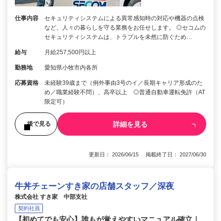
仕事内容
セキュリティシステムによる異常感知時の対応や機器の点検
など、人々の暮らしを守る業務をお任せします。 ◎セコムの
セキュリティシステムは、トラブルを未然に防ぐため…
給与
月給257,500円以上
勤務地
愛知県小牧市内各所
応募資格
未経験39歳まで（例外事由3号のイ／長期キャリア形成のた
め／職業経験不問）、高卒以上 ◎普通自動車運転免許（AT
限定可）
詳細を見る
後で見る
更新日： 2026/06/15 掲載終了日： 2027/06/30
牛丼チェーンすき家の店舗スタッフ／深夜
株式会社 すき家 中部支社
契約社員
【初めてでも安心】誰もが覚えやすいマニュアル確立｜