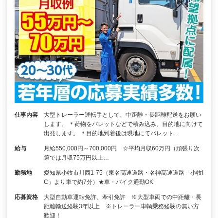
仕事内容
大型トレーラー運転手として、中距離・長距離配送をお願い
します。 ＊荷物をパレットなどで積み込み、目的地に向けて
出発します。 ＊目的地到着後は現地にてパレット…
給与
月給550,000円～700,000円 ☆平均月収60万円（頑張り次
第では月収75万円以上…
勤務地
愛知県小牧市川西1-75（東名高速道路・名神高速道路「小牧I
C」より車で約7分）★車・バイク通勤OK
応募資格
大型自動車運転免許、牽引免許 ※大型車両での中距離・長
距離輸送経験3年以上 ※トレーラー車輌乗務経験の無い方
歓迎！