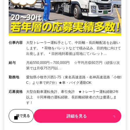
仕事内容
大型トレーラー運転手として、中距離・長距離配送をお願い
します。 ＊荷物をパレットなどで積み込み、目的地に向けて
出発します。 ＊目的地到着後は現地にてパレット…
給与
月給550,000円～700,000円 ☆平均月収60万円（頑張り次
第では月収75万円以…
勤務地
愛知県小牧市川西1-75（東名高速道路・名神高速道路「小牧I
C」より車で約7分）★車・バイク通勤OK
応募資格
大型自動車運転免許、牽引免許 ★トレーラー運転経験2年
以上 ※同車種の運転経験、長距離経験者の方は優遇しま
す！
詳細を見る
後で見る