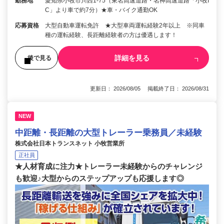
勤務地
愛知県小牧市川西1-75（東名高速道路・名神高速道路「小牧I
C」より車で約7分）★車・バイク通勤OK
応募資格
大型自動車運転免許 ★大型車両運転経験2年以上 ※同車
種の運転経験、長距離経験者の方は優遇します！
詳細を見る
後で見る
更新日： 2026/08/05 掲載終了日： 2026/08/31
NEW
中距離・長距離の大型トレーラー乗務員／未経験
株式会社日本トランスネット 小牧営業所
正社員
★人材育成に注力★トレーラー未経験からのチャレンジ
も歓迎♪大型からのステップアップも応援します◎