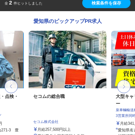
2
検索条件を保存
全
件ヒットしました
愛知県のピックアップPR求人
理・点検・
セコムの総合職
大型キャ
ー
泉車輛輸送
グ
3営業所同
セコム株式会社
円
月給341,
月給257,500円以上
71-3 豊
愛知県名