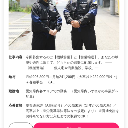
仕事内容
今回募集するのは【機械警備】と【警備輸送】。あなたの希
望や適性に応じて、どちらかの部署に配属します。 ――
《機械警備》―― 個人宅や商業施設、学校、一…
給与
月給206,800円～月給241,200円（大卒以上232,000円以上）
＋各種手当 《★…
勤務地
愛知県内各エリアでの勤務 （愛知県内いずれかの事業所へ
配属）
応募資格
要普通免許（AT限定可）／60歳未満（定年が60歳の為）／
高卒以上（※労働基準法等法令の規定により） ※普通免許を
お持ちでない方は入社までの取得でOK！