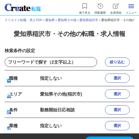
後で見る
閲覧履歴
会員登録
メニュー
クリエイト転職・求人TOP
＞
愛知県
＞
愛知県その他
＞
愛知県稲沢市
＞
愛知県稲沢市・その他の転
愛知県稲沢市・その他の転職・求人情報
検索条件の設定
絞り込む
職種
指定しない
選択
エリア
愛知県その他(稲沢市)
選択
条件
勤務開始日応相談
選択
業種
指定しない
選択