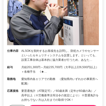
仕事内容
ALSOKを契約するお客様先を訪問し、防犯カメラやセンサー
といったセキュリティシステムを設置します。といっても、
設置工事自体は基本的に協力業者が行うため、あなた…
給与
月給201,300円～月給235,700円（大卒以上226,500円以上）
＋各種手当 《★…
勤務地
愛知県内各エリアでの勤務 （愛知県内いずれかの事業所へ
配属）
応募資格
要普通免許（AT限定可）／60歳未満（定年が60歳の為）／
高卒以上（※労働基準法等法令の規定により） ※普通免許を
お持ちでない方は入社までの取得でOK！