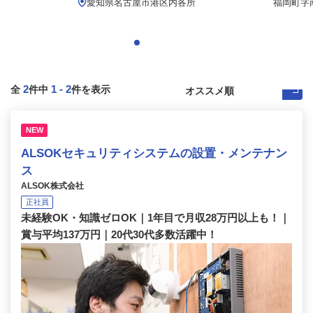
愛知県名古屋市港区内各所
福岡町字
2
1
-
2
全
件中
件を表示
NEW
ALSOKセキュリティシステムの設置・メンテナン
ス
ALSOK株式会社
正社員
未経験OK・知識ゼロOK｜1年目で月収28万円以上も！｜
賞与平均137万円｜20代30代多数活躍中！