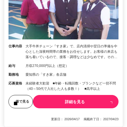
仕事内容
大手牛丼チェーン『すき家』で、店内清掃や翌日の準備を中
心とした深夜時間帯の業務をお任せします。お客様の来店も
落ち着いているので、接客・調理などは少なめです。その…
給与
月収270,000円以上（想定）
勤務地
愛知県の「すき家」各店舗
応募資格
未経験者大歓迎 ■年齢・転職回数・ブランクなど一切不問
（40～50代で入社した人も多数！） ■高卒以上
詳細を見る
後で見る
更新日： 2026/04/17 掲載終了日： 2027/04/23