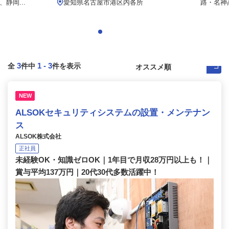
静岡...
愛知県名古屋市港区内各所
路・名神高
3
1
-
3
全
件中
件を表示
NEW
ALSOKセキュリティシステムの設置・メンテナン
ス
ALSOK株式会社
正社員
未経験OK・知識ゼロOK｜1年目で月収28万円以上も！｜
賞与平均137万円｜20代30代多数活躍中！