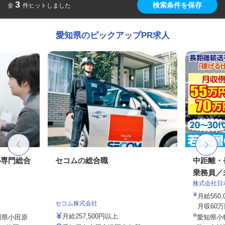
3
検索条件を保存
全
件ヒットしました
愛知県のピックアップPR求人
の専門総合
セコムの総合職
中距離・
乗務員／
株式会社日
月給550,
セコム株式会社
月収60万
月給257,500円以上
川県小田原
愛知県小