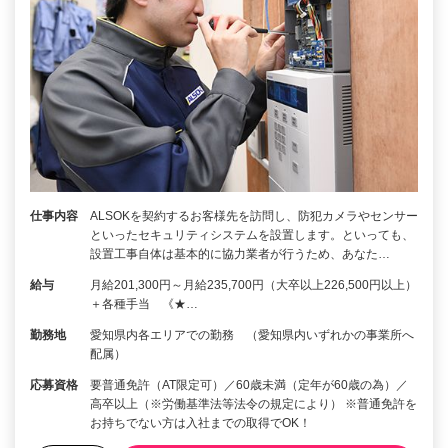
仕事内容
ALSOKを契約するお客様先を訪問し、防犯カメラやセンサー
といったセキュリティシステムを設置します。といっても、
設置工事自体は基本的に協力業者が行うため、あなた…
給与
月給201,300円～月給235,700円（大卒以上226,500円以上）
＋各種手当 《★…
勤務地
愛知県内各エリアでの勤務 （愛知県内いずれかの事業所へ
配属）
応募資格
要普通免許（AT限定可）／60歳未満（定年が60歳の為）／
高卒以上（※労働基準法等法令の規定により） ※普通免許を
お持ちでない方は入社までの取得でOK！