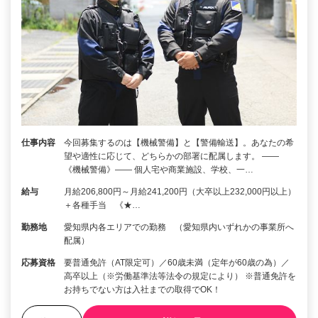
仕事内容
今回募集するのは【機械警備】と【警備輸送】。あなたの希
望や適性に応じて、どちらかの部署に配属します。 ――
《機械警備》―― 個人宅や商業施設、学校、一…
給与
月給206,800円～月給241,200円（大卒以上232,000円以上）
＋各種手当 《★…
勤務地
愛知県内各エリアでの勤務 （愛知県内いずれかの事業所へ
配属）
応募資格
要普通免許（AT限定可）／60歳未満（定年が60歳の為）／
高卒以上（※労働基準法等法令の規定により） ※普通免許を
お持ちでない方は入社までの取得でOK！