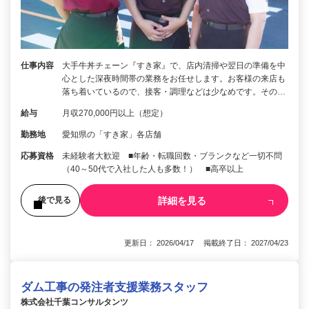
仕事内容
大手牛丼チェーン『すき家』で、店内清掃や翌日の準備を中
心とした深夜時間帯の業務をお任せします。お客様の来店も
落ち着いているので、接客・調理などは少なめです。その…
給与
月収270,000円以上（想定）
勤務地
愛知県の「すき家」各店舗
応募資格
未経験者大歓迎 ■年齢・転職回数・ブランクなど一切不問
（40～50代で入社した人も多数！） ■高卒以上
詳細を見る
後で見る
更新日： 2026/04/17 掲載終了日： 2027/04/23
ダム工事の発注者支援業務スタッフ
株式会社千葉コンサルタンツ