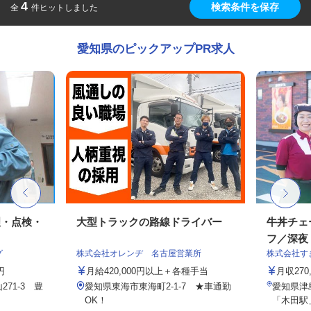
4
検索条件を保存
全
件ヒットしました
愛知県のピックアップPR求人
理・点検・
大型トラックの路線ドライバー
牛丼チェ
フ／深夜
グ
株式会社オレンヂ 名古屋営業所
株式会社す
円
月給420,000円以上＋各種手当
月収27
71-3 豊
愛知県東海市東海町2-1-7 ★車通勤
愛知県津
OK！
「木田駅」