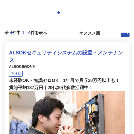
4
1
-
4
全
件中
件を表示
ALSOKセキュリティシステムの設置・メンテナン
ス
ALSOK株式会社
正社員
未経験OK・知識ゼロOK｜1年目で月収28万円以上も！｜
賞与平均137万円｜20代30代多数活躍中！