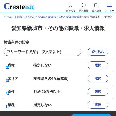
後で見る
閲覧履歴
会員登録
メニュー
クリエイト転職・求人TOP
＞
愛知県
＞
愛知県その他
＞
愛知県新城市
＞
愛知県新城市・その他の転
愛知県新城市・その他の転職・求人情報
検索条件の設定
絞り込む
職種
指定しない
選択
エリア
愛知県その他(新城市)
選択
条件
月給 20万円以上
選択
業種
指定しない
選択