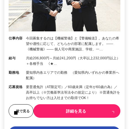
仕事内容
今回募集するのは【機械警備】と【警備輸送】。あなたの希
望や適性に応じて、どちらかの部署に配属します。 ――
《機械警備》―― 個人宅や商業施設、学校、一…
給与
月給206,800円～月給241,200円（大卒以上232,000円以上）
＋各種手当 《★…
勤務地
愛知県内各エリアでの勤務 （愛知県内いずれかの事業所へ
配属）
応募資格
要普通免許（AT限定可）／60歳未満（定年が60歳の為）／
高卒以上（※労働基準法等法令の規定により） ※普通免許を
お持ちでない方は入社までの取得でOK！
詳細を見る
後で見る