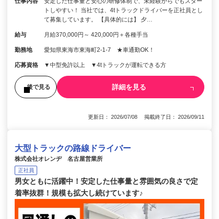
仕事内容
安定した仕事量と安心の研修体制で、未経験からでもスター
トしやすい！ 当社では、4tトラックドライバーを正社員とし
て募集しています。 【具体的には】 夕…
給与
月給370,000円～ 420,000円＋各種手当
勤務地
愛知県東海市東海町2-1-7 ★車通勤OK！
応募資格
▼中型免許以上 ▼4tトラックが運転できる方
詳細を見る
後で見る
更新日： 2026/07/08 掲載終了日： 2026/09/11
大型トラックの路線ドライバー
株式会社オレンヂ 名古屋営業所
正社員
男女ともに活躍中！安定した仕事量と雰囲気の良さで定
着率抜群！規模も拡大し続けています♪