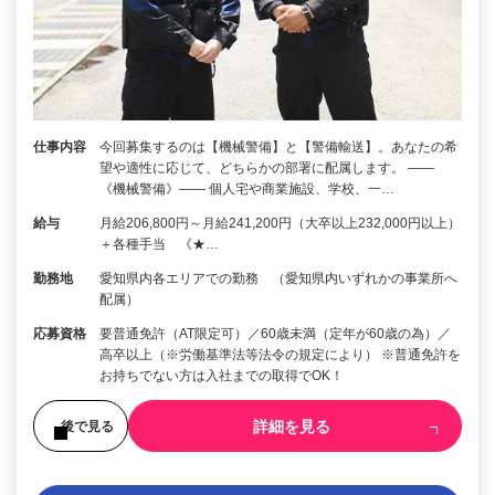
仕事内容
今回募集するのは【機械警備】と【警備輸送】。あなたの希
望や適性に応じて、どちらかの部署に配属します。 ――
《機械警備》―― 個人宅や商業施設、学校、一…
給与
月給206,800円～月給241,200円（大卒以上232,000円以上）
＋各種手当 《★…
勤務地
愛知県内各エリアでの勤務 （愛知県内いずれかの事業所へ
配属）
応募資格
要普通免許（AT限定可）／60歳未満（定年が60歳の為）／
高卒以上（※労働基準法等法令の規定により） ※普通免許を
お持ちでない方は入社までの取得でOK！
詳細を見る
後で見る