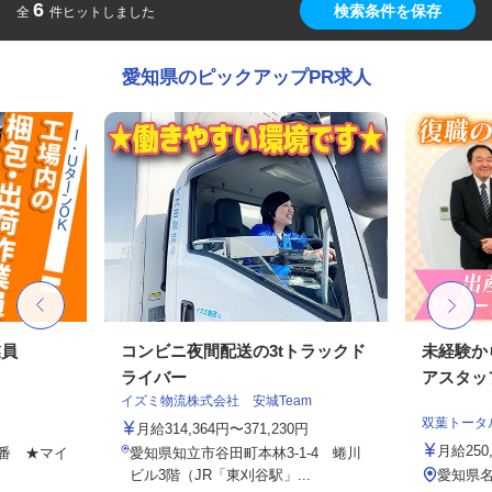
6
検索条件を保存
全
件ヒットしました
愛知県のピックアップPR求人
業員
コンビニ夜間配送の3tトラックド
未経験か
ライバー
アスタッ
イズミ物流株式会社 安城Team
双葉トータ
月給314,364円〜371,230円
月給25
番 ★マイ
愛知県知立市谷田町本林3-1-4 蜷川
ビル3階（JR「東刈谷駅」...
愛知県名