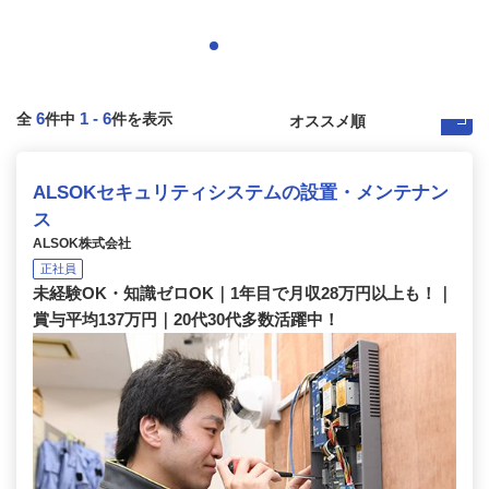
6
1
-
6
全
件中
件を表示
ALSOKセキュリティシステムの設置・メンテナン
ス
ALSOK株式会社
正社員
未経験OK・知識ゼロOK｜1年目で月収28万円以上も！｜
賞与平均137万円｜20代30代多数活躍中！