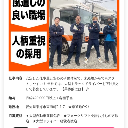
仕事内容
安定した仕事量と安心の研修体制で、未経験からでもスター
トしやすい！ 当社では、大型トラックドライバーを正社員と
して募集しています。 【具体的には】 夕…
給与
月給420,000円以上＋各種手当
勤務地
愛知県東海市東海町2-1-7 ★車通勤OK！
応募資格
▼大型自動車運転免許 ★フォークリフト免許お持ちの方歓
迎 ★大型ドライバー経験者歓迎