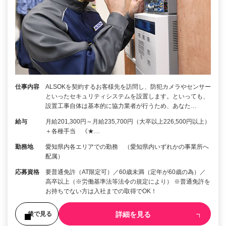
仕事内容
ALSOKを契約するお客様先を訪問し、防犯カメラやセンサー
といったセキュリティシステムを設置します。といっても、
設置工事自体は基本的に協力業者が行うため、あなた…
給与
月給201,300円～月給235,700円（大卒以上226,500円以上）
＋各種手当 《★…
勤務地
愛知県内各エリアでの勤務 （愛知県内いずれかの事業所へ
配属）
応募資格
要普通免許（AT限定可）／60歳未満（定年が60歳の為）／
高卒以上（※労働基準法等法令の規定により） ※普通免許を
お持ちでない方は入社までの取得でOK！
詳細を見る
後で見る