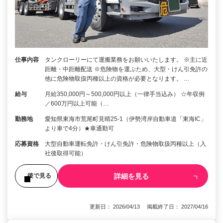
仕事内容
タンクローリーにて運搬業務をお願いいたします。 ※主に近
距離・中距離配送 ※危険物を運ぶため、大型・けん引免許の
他に危険物取扱丙種以上の資格が必要となります。 …
給与
月給350,000円～500,000円以上（一律手当込み） ☆年収例
／600万円以上可能（…
勤務地
愛知県東海市荒尾町見晴25-1（伊勢湾岸自動車道「東海IC」
より車で4分）★車通勤可
応募資格
大型自動車運転免許・けん引免許・危険物取扱丙種以上（入
社後取得可能）
詳細を見る
後で見る
更新日： 2026/04/13 掲載終了日： 2027/04/16