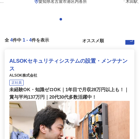
..
愛知県名古屋市港区内各所
「木田駅」
4
1
-
4
全
件中
件を表示
ALSOKセキュリティシステムの設置・メンテナン
ス
ALSOK株式会社
正社員
未経験OK・知識ゼロOK｜1年目で月収28万円以上も！｜
賞与平均137万円｜20代30代多数活躍中！