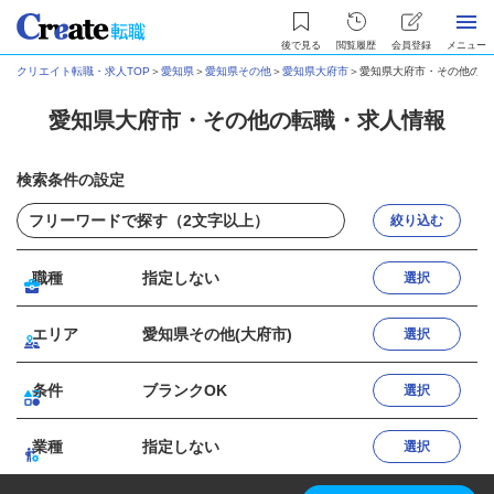
後で見る
閲覧履歴
会員登録
メニュー
クリエイト転職・求人TOP
＞
愛知県
＞
愛知県その他
＞
愛知県大府市
＞
愛知県大府市・その他の転
愛知県大府市・その他の転職・求人情報
検索条件の設定
絞り込む
職種
指定しない
選択
エリア
愛知県その他(大府市)
選択
条件
ブランクOK
選択
業種
指定しない
選択