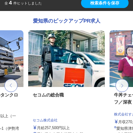
4
検索条件を保存
全
件ヒットしました
愛知県のピックアップPR求人
のタンクロ
セコムの総合職
牛丼チェ
フ／深夜
株式会社す
0円以上（一
セコム株式会社
月収27
月給257,500円以上
-1（伊勢湾
愛知県津