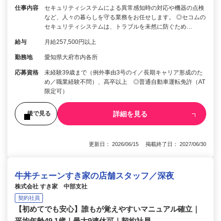
仕事内容
セキュリティシステムによる異常感知時の対応や機器の点検
など、人々の暮らしを守る業務をお任せします。 ◎セコムの
セキュリティシステムは、トラブルを未然に防ぐため…
給与
月給257,500円以上
勤務地
愛知県大府市内各所
応募資格
未経験39歳まで（例外事由3号のイ／長期キャリア形成のた
め／職業経験不問）、高卒以上 ◎普通自動車運転免許（AT
限定可）
詳細を見る
後で見る
更新日： 2026/06/15 掲載終了日： 2027/06/30
牛丼チェーンすき家の店舗スタッフ／深夜
株式会社 すき家 中部支社
契約社員
【初めてでも安心】誰もが覚えやすいマニュアル確立｜
平均年齢49.1歳｜最大9連休可｜契約社員