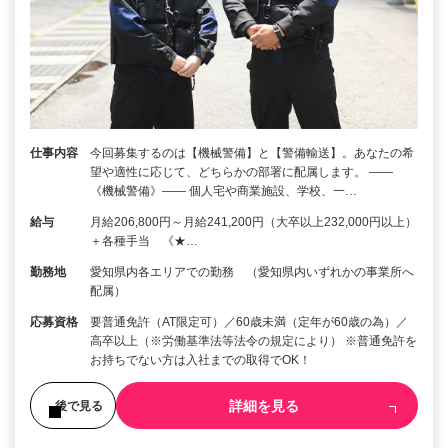
仕事内容
今回募集するのは【機械警備】と【警備輸送】。あなたの希
望や適性に応じて、どちらかの部署に配属します。 ――
《機械警備》―― 個人宅や商業施設、学校、一…
給与
月給206,800円～月給241,200円（大卒以上232,000円以上）
＋各種手当 《★…
勤務地
愛知県内各エリアでの勤務 （愛知県内いずれかの事業所へ
配属）
応募資格
要普通免許（AT限定可）／60歳未満（定年が60歳の為）／
高卒以上（※労働基準法等法令の規定により） ※普通免許を
お持ちでない方は入社までの取得でOK！
詳細を見る
後で見る