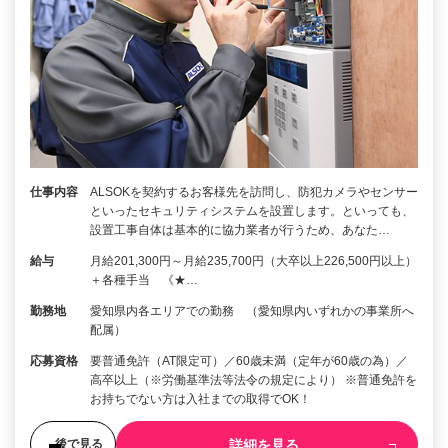
仕事内容
ALSOKを契約するお客様先を訪問し、防犯カメラやセンサー
といったセキュリティシステムを設置します。といっても、
設置工事自体は基本的に協力業者が行うため、あなた…
給与
月給201,300円～月給235,700円（大卒以上226,500円以上）
＋各種手当 《★…
勤務地
愛知県内各エリアでの勤務 （愛知県内いずれかの事業所へ
配属）
応募資格
要普通免許（AT限定可）／60歳未満（定年が60歳の為）／
高卒以上（※労働基準法等法令の規定により） ※普通免許を
お持ちでない方は入社までの取得でOK！
詳細を見る
後で見る