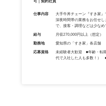
【初めてでも安心】誰もが覚えやすいマニュ
可｜契約社員
仕事内容
大手牛丼チェーン『すき家
深夜時間帯の業務をお任せ
で、接客・調理などは少な
給与
月収270,000円以上（想定）
勤務地
愛知県の「すき家」各店舗
応募資格
未経験者大歓迎 ■年齢・転
代で入社した人も多数！） 