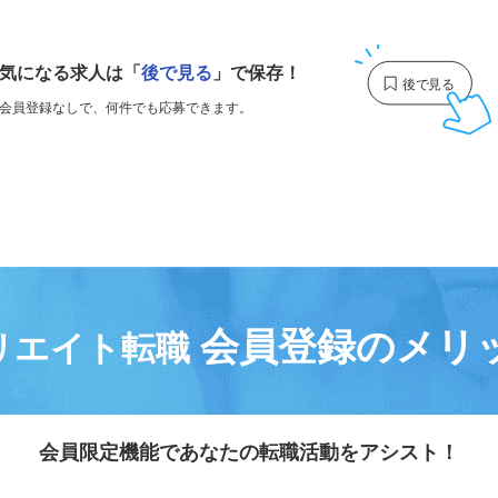
1
気になる求人は
「
後で見る
」で保存！
会員登録なしで、
何件でも応募できます。
会員登録のメリ
リエイト転職