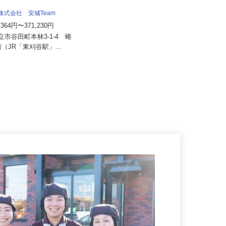
泉車輛輸送株式会社＜泉車輛輸送グルー
プ3営業所同時募集＞
流株式会社 安城Team
月給341,900円～500,000円
4,364円〜371,230円
愛知県名古屋市港区潮見町、岡崎市
知立市谷田町本林3-1-4 蜷
福岡町字南仲西、三重県鈴鹿市国
3階（JR「東刈谷駅」...
府...