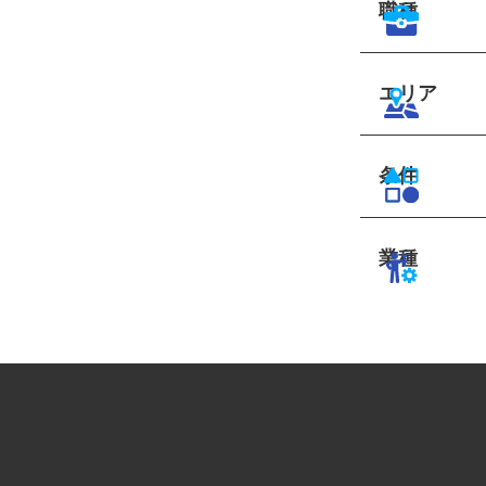
職種
エリア
条件
業種