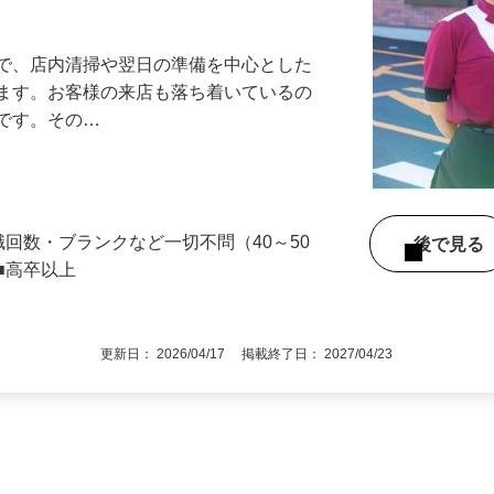
アル確立｜平均年齢49.1歳｜最大9連休
』で、店内清掃や翌日の準備を中心とした
します。お客様の来店も落ち着いているの
めです。その…
職回数・ブランクなど一切不問（40～50
後で見
■高卒以上
更新日： 2026/04/17 掲載終了日： 2027/04/23