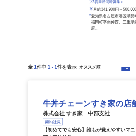
泉車輛輸送株式会社＜泉車
プ3営業所同時募集＞
イズミ物流株式会社 安城Team
月給341,900円～500,0
月給314,364円〜371,230円
愛知県名古屋市港区潮
愛知県知立市谷田町本林3-1-4 蜷
福岡町字南仲西、三重
川ビル3階（JR「東刈谷駅」...
府...
全
1
件中
1
-
1
件を表示
牛丼チェーンすき家の店
株式会社 すき家 中部支社
契約社員