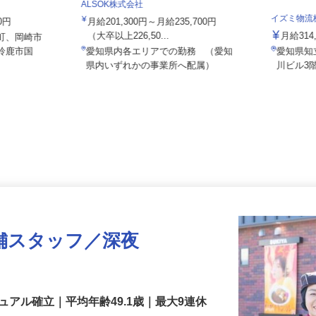
輛輸送グルー
ALSOK株式会社
イズミ物
00円
月給201,300円～月給235,700円
（大卒以上226,50...
月給31
見町、岡崎市
県鈴鹿市国
愛知県内各エリアでの勤務 （愛知
愛知県
県内いずれかの事業所へ配属）
川ビル
舗スタッフ／深夜