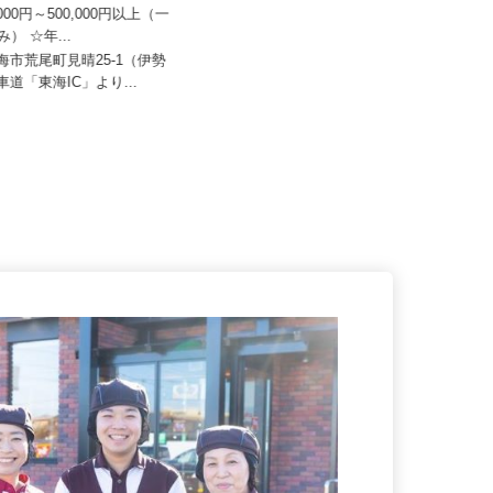
株式会社 名古屋支店
株式会社すき家 中京支社／津島神守店
0,000円～500,000円以上（一
み） ☆年...
月収270,000円以上（想定）
東海市荒尾町見晴25-1（伊勢
愛知県津島市神守町153 （名鉄津島
動車道「東海IC」より...
線「木田駅」より徒歩32分）...