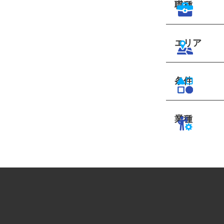
職種
エリア
条件
業種