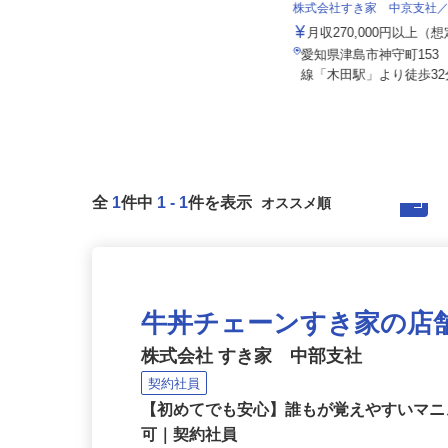
伏見運送株式会社 名古屋支店
株式会社すき家 中京支社
月給350,000円～500,000円以上（一
律手当込み） ☆年...
月収270,000円以上（
愛知県東海市荒尾町見晴25-1（伊勢
愛知県津島市神守町153
湾岸自動車道「東海IC」より...
線「木田駅」より徒歩32分
全
1
件中
1
-
1
件を表示
牛丼チェーンすき家の店
株式会社 すき家 中部支社
契約社員
【初めてでも安心】誰もが覚えやすいマニュ