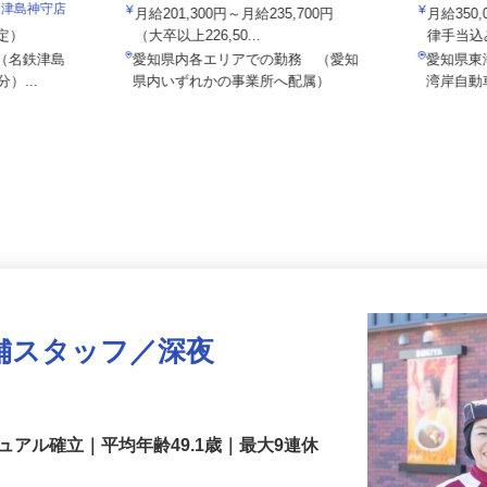
ALSOK株式会社
伏見運送
／津島神守店
月給201,300円～月給235,700円
月給35
想定）
（大卒以上226,50...
律手当込
 （名鉄津島
愛知県内各エリアでの勤務 （愛知
愛知県
）...
県内いずれかの事業所へ配属）
湾岸自
舗スタッフ／深夜
アル確立｜平均年齢49.1歳｜最大9連休