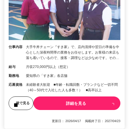
仕事内容
大手牛丼チェーン『すき家』で、店内清掃や翌日の準備を中
心とした深夜時間帯の業務をお任せします。お客様の来店も
落ち着いているので、接客・調理などは少なめです。その…
給与
月収270,000円以上（想定）
勤務地
愛知県の「すき家」各店舗
応募資格
未経験者大歓迎 ■年齢・転職回数・ブランクなど一切不問
（40～50代で入社した人も多数！） ■高卒以上
詳細を見る
後で見る
更新日： 2026/04/17 掲載終了日： 2027/04/23