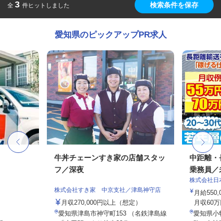
3
検索条件を保存
全
件ヒットしました
愛知県のピックアップPR求人
牛丼チェーンすき家の店舗スタッ
中距離・
フ／深夜
乗務員／
株式会社日
株式会社すき家 中京支社／津島神守店
月給550,
月収270,000円以上（想定）
月収60万
愛知県津島市神守町153 （名鉄津島線
愛知県小