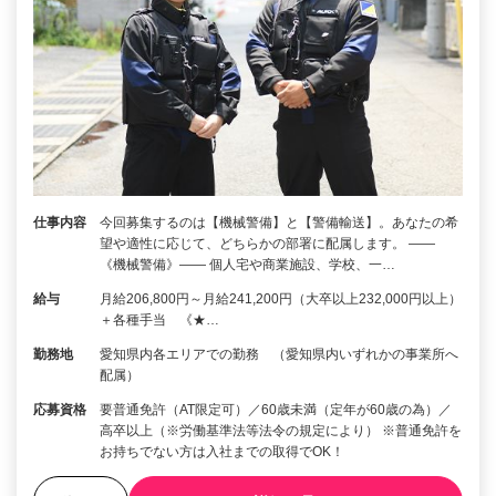
仕事内容
今回募集するのは【機械警備】と【警備輸送】。あなたの希
望や適性に応じて、どちらかの部署に配属します。 ――
《機械警備》―― 個人宅や商業施設、学校、一…
給与
月給206,800円～月給241,200円（大卒以上232,000円以上）
＋各種手当 《★…
勤務地
愛知県内各エリアでの勤務 （愛知県内いずれかの事業所へ
配属）
応募資格
要普通免許（AT限定可）／60歳未満（定年が60歳の為）／
高卒以上（※労働基準法等法令の規定により） ※普通免許を
お持ちでない方は入社までの取得でOK！