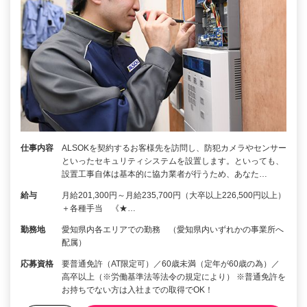
仕事内容
ALSOKを契約するお客様先を訪問し、防犯カメラやセンサー
といったセキュリティシステムを設置します。といっても、
設置工事自体は基本的に協力業者が行うため、あなた…
給与
月給201,300円～月給235,700円（大卒以上226,500円以上）
＋各種手当 《★…
勤務地
愛知県内各エリアでの勤務 （愛知県内いずれかの事業所へ
配属）
応募資格
要普通免許（AT限定可）／60歳未満（定年が60歳の為）／
高卒以上（※労働基準法等法令の規定により） ※普通免許を
お持ちでない方は入社までの取得でOK！