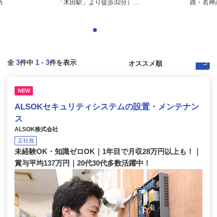
所
「木田駅」より徒歩32分）...
路・名神高
3
1
-
3
全
件中
件を表示
NEW
ALSOKセキュリティシステムの設置・メンテナン
ス
ALSOK株式会社
正社員
未経験OK・知識ゼロOK｜1年目で月収28万円以上も！｜
賞与平均137万円｜20代30代多数活躍中！