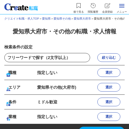
後で見る
閲覧履歴
会員登録
メニュー
クリエイト転職・求人TOP
＞
愛知県
＞
愛知県その他
＞
愛知県大府市
＞
愛知県大府市・その他の転
愛知県大府市・その他の転職・求人情報
検索条件の設定
絞り込む
職種
指定しない
選択
エリア
愛知県その他(大府市)
選択
条件
ミドル歓迎
選択
業種
指定しない
選択