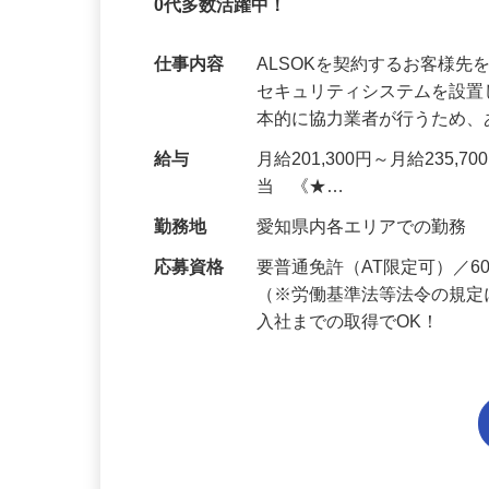
未経験OK・知識ゼロOK｜1年目で月収28
0代多数活躍中！
仕事内容
ALSOKを契約するお客様
セキュリティシステムを設
本的に協力業者が行うため
給与
月給201,300円～月給235,
当 《★…
勤務地
愛知県内各エリアでの勤務
応募資格
要普通免許（AT限定可）／
（※労働基準法等法令の規定
入社までの取得でOK！