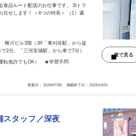
る食品ルート配送のお仕事です。 3tトラ
お任せします！ ＜6つの特長＞ （1）週
-4 蜷川ビル3階（JR「東刈谷駅」から徒
車で2分、「三河安城駅」から車で7分）
後で見
運転免許でもOK） ★学歴不問
更新日： 2026/07/30 掲載終了日： 2026/10/31