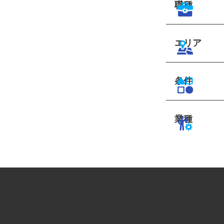
職種
エリア
条件
業種