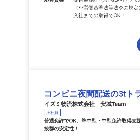
勤務地
愛知県内各エリアでの勤務
応募資格
要普通免許（AT限定可）／
（※労働基準法等法令の規定
入社までの取得でOK！
コンビニ夜間配送の3t
イズミ物流株式会社 安城Team
正社員
普通免許でOK、準中型・中型免許取得支