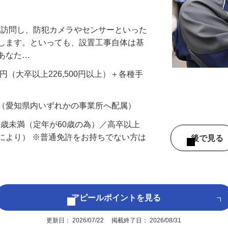
万円以上も！｜賞与平均137万円｜20代3
先を訪問し、防犯カメラやセンサーといった
置します。といっても、設置工事自体は基
、あなた…
700円（大卒以上226,500円以上）＋各種手
 （愛知県内いずれかの事業所へ配属）
60歳未満（定年が60歳の為）／高卒以上
により） ※普通免許をお持ちでない方は
後で見
アピールポイントを見る