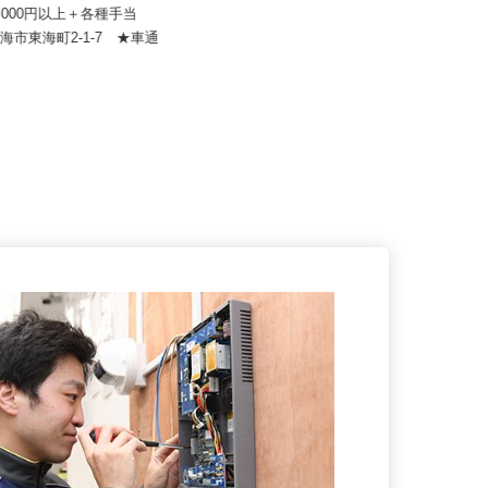
オレンヂ 名古屋営業所
株式会社すき家 中京支社／津島神守店
20,000円以上＋各種手当
月収270,000円以上（想定）
東海市東海町2-1-7 ★車通
愛知県津島市神守町153 （名鉄津島
！
線「木田駅」より徒歩32分）...