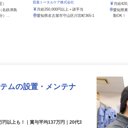
／津島神守店
株式会社
双葉トータルケア株式会社
想定）
月給4
月給250,000円以上＋諸手当
 （名鉄津島
愛知県
）...
愛知県名古屋市守山区川宮町365-1
勤OK
ステムの設置・メンテナ