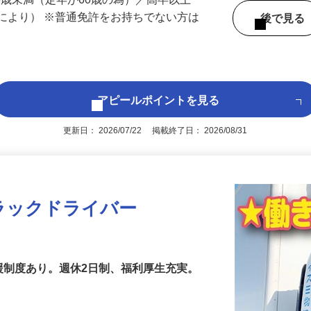
 （愛知県内いずれかの事業所へ配属）
60歳未満（定年が60歳の為）／高卒以上
により） ※普通免許をお持ちでない方は
後で見
アピールポイントを見る
更新日： 2026/07/22 掲載終了日： 2026/08/31
トラックドライバー
援制度あり。週休2日制、福利厚生充実。