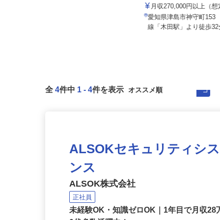
株式会社オレンヂ 名古屋営業所
株式会社すき家 中京支社
月給420,000円以上＋各種手当
月収270,000円以上（
愛知県東海市東海町2-1-7 ★車通
愛知県津島市神守町153
勤OK！
線「木田駅」より徒歩32分
全
4
件中
1
-
4
件を表示
ALSOKセキュリティシ
ンス
ALSOK株式会社
正社員