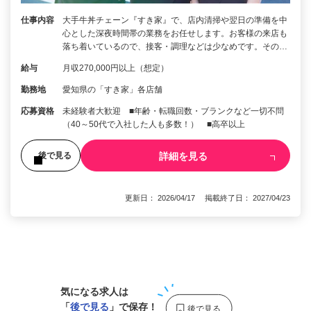
仕事内容
大手牛丼チェーン『すき家』で、店内清掃や翌日の準備を中
心とした深夜時間帯の業務をお任せします。お客様の来店も
落ち着いているので、接客・調理などは少なめです。その…
給与
月収270,000円以上（想定）
勤務地
愛知県の「すき家」各店舗
応募資格
未経験者大歓迎 ■年齢・転職回数・ブランクなど一切不問
（40～50代で入社した人も多数！） ■高卒以上
詳細を見る
後で見る
更新日： 2026/04/17 掲載終了日： 2027/04/23
1
気になる求人は
「
後で見る
」で保存！