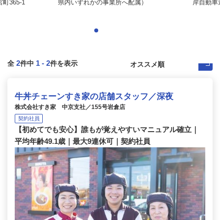
365-1
県内いずれかの事業所へ配属）
岸自動車道
2
1
-
2
全
件中
件を表示
牛丼チェーンすき家の店舗スタッフ／深夜
株式会社すき家 中京支社／155号岩倉店
契約社員
【初めてでも安心】誰もが覚えやすいマニュアル確立｜
平均年齢49.1歳｜最大9連休可｜契約社員