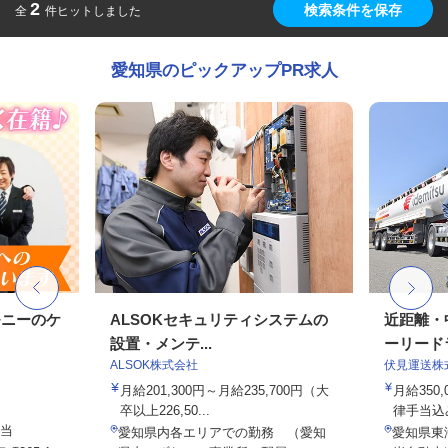
2
検索条件を保存
全
件ヒットしました
愛知県のピックアップPR求人
モニーのケ
ALSOKセキュリティシステムの
近距離・
設置・メンテ...
ーリードラ
ALSOK株式会社
伏見運送株
月給201,300円～月給235,700円（大
月給350,
卒以上226,50...
律手当込み
手当
愛知県内各エリアでの勤務 （愛知
愛知県東