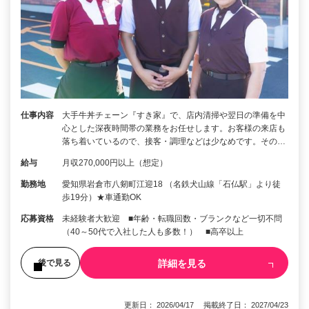
仕事内容
大手牛丼チェーン『すき家』で、店内清掃や翌日の準備を中
心とした深夜時間帯の業務をお任せします。お客様の来店も
落ち着いているので、接客・調理などは少なめです。その…
給与
月収270,000円以上（想定）
勤務地
愛知県岩倉市八剱町江迎18 （名鉄犬山線「石仏駅」より徒
歩19分）★車通勤OK
応募資格
未経験者大歓迎 ■年齢・転職回数・ブランクなど一切不問
（40～50代で入社した人も多数！） ■高卒以上
詳細を見る
後で見る
更新日： 2026/04/17 掲載終了日： 2027/04/23