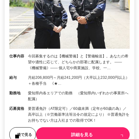
仕事内容
今回募集するのは【機械警備】と【警備輸送】。あなたの希
望や適性に応じて、どちらかの部署に配属します。 ――
《機械警備》―― 個人宅や商業施設、学校、一…
給与
月給206,800円～月給241,200円（大卒以上232,000円以上）
＋各種手当 《★…
勤務地
愛知県内各エリアでの勤務 （愛知県内いずれかの事業所へ
配属）
応募資格
要普通免許（AT限定可）／60歳未満（定年が60歳の為）／
高卒以上（※労働基準法等法令の規定により） ※普通免許を
お持ちでない方は入社までの取得でOK！
詳細を見る
後で見る