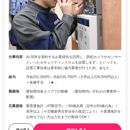
仕事内容
ALSOKを契約するお客様先を訪問し、防犯カメラやセンサー
といったセキュリティシステムを設置します。といっても、
設置工事自体は基本的に協力業者が行うため、あなた…
給与
月給201,300円～月給235,700円（大卒以上226,500円以上）
＋各種手当 《★…
勤務地
愛知県内各エリアでの勤務 （愛知県内いずれかの事業所へ
配属）
応募資格
要普通免許（AT限定可）／60歳未満（定年が60歳の為）／
高卒以上（※労働基準法等法令の規定により） ※普通免許を
お持ちでない方は入社までの取得でOK！
後で見る