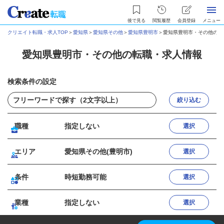
後で見る
閲覧履歴
会員登録
メニュー
クリエイト転職・求人TOP
＞
愛知県
＞
愛知県その他
＞
愛知県豊明市
＞
愛知県豊明市・その他の転
愛知県豊明市・その他の転職・求人情報
検索条件の設定
絞り込む
職種
指定しない
選択
エリア
愛知県その他(豊明市)
選択
条件
時短勤務可能
選択
業種
指定しない
選択