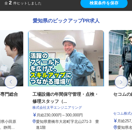
2
検索条件を保存
全
件ヒットしました
愛知県のピックアップPR求人
の専門総合
工場設備の年間保守管理・点検・
セコムの
修理スタッフ（...
株式会社太平エンジニアリング
セコム株式
月給230,000円～300,000円
月給257
川県小田原
愛知県豊橋市大岩町字北山271-3 豊
静岡...
進1階
愛知県