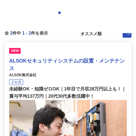
2
1
-
2
全
件中
件を表示
NEW
ALSOKセキュリティシステムの設置・メンテナン
ス
ALSOK株式会社
正社員
未経験OK・知識ゼロOK｜1年目で月収28万円以上も！｜
賞与平均137万円｜20代30代多数活躍中！