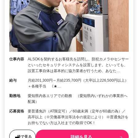
仕事内容
ALSOKを契約するお客様先を訪問し、防犯カメラやセンサー
といったセキュリティシステムを設置します。といっても、
設置工事自体は基本的に協力業者が行うため、あなた…
給与
月給201,300円～月給235,700円（大卒以上226,500円以上）
＋各種手当 《★…
勤務地
愛知県内各エリアでの勤務 （愛知県内いずれかの事業所へ
配属）
応募資格
要普通免許（AT限定可）／60歳未満（定年が60歳の為）／
高卒以上（※労働基準法等法令の規定により） ※普通免許を
お持ちでない方は入社までの取得でOK！
詳細を見る
後で見る