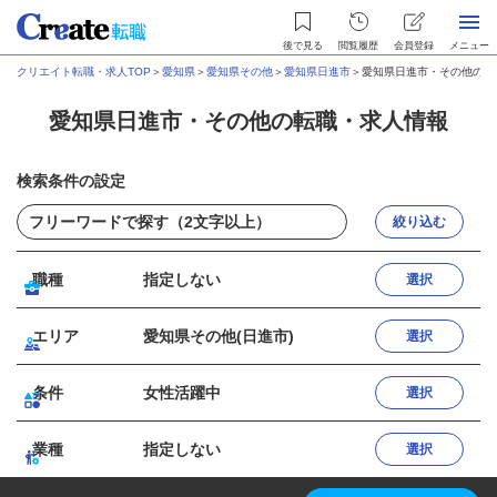
後で見る
閲覧履歴
会員登録
メニュー
クリエイト転職・求人TOP
＞
愛知県
＞
愛知県その他
＞
愛知県日進市
＞
愛知県日進市・その他の転
愛知県日進市・その他の転職・求人情報
検索条件の設定
絞り込む
職種
指定しない
選択
エリア
愛知県その他(日進市)
選択
条件
女性活躍中
選択
業種
指定しない
選択