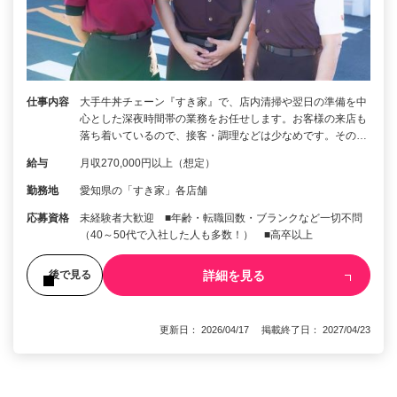
仕事内容
大手牛丼チェーン『すき家』で、店内清掃や翌日の準備を中
心とした深夜時間帯の業務をお任せします。お客様の来店も
落ち着いているので、接客・調理などは少なめです。その…
給与
月収270,000円以上（想定）
勤務地
愛知県の「すき家」各店舗
応募資格
未経験者大歓迎 ■年齢・転職回数・ブランクなど一切不問
（40～50代で入社した人も多数！） ■高卒以上
詳細を見る
後で見る
更新日： 2026/04/17 掲載終了日： 2027/04/23
1