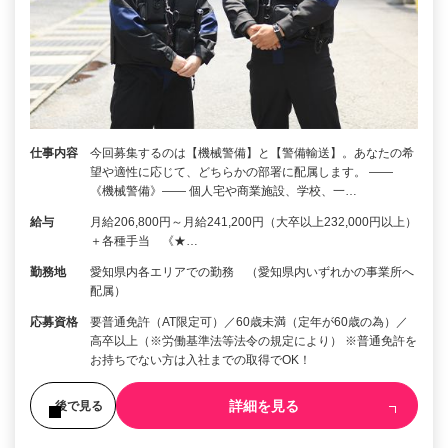
仕事内容
今回募集するのは【機械警備】と【警備輸送】。あなたの希
望や適性に応じて、どちらかの部署に配属します。 ――
《機械警備》―― 個人宅や商業施設、学校、一…
給与
月給206,800円～月給241,200円（大卒以上232,000円以上）
＋各種手当 《★…
勤務地
愛知県内各エリアでの勤務 （愛知県内いずれかの事業所へ
配属）
応募資格
要普通免許（AT限定可）／60歳未満（定年が60歳の為）／
高卒以上（※労働基準法等法令の規定により） ※普通免許を
お持ちでない方は入社までの取得でOK！
詳細を見る
後で見る