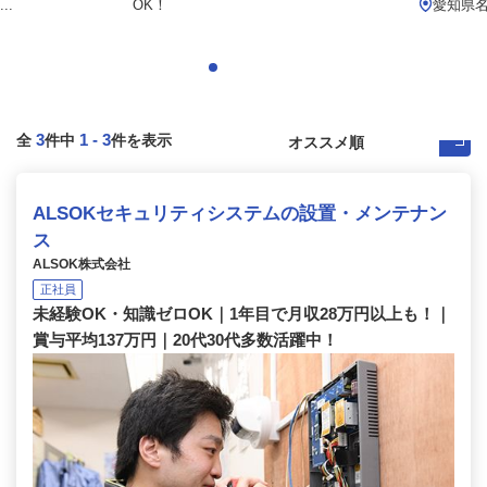
..
OK！
愛知県
3
1
-
3
全
件中
件を表示
ALSOKセキュリティシステムの設置・メンテナン
ス
ALSOK株式会社
正社員
未経験OK・知識ゼロOK｜1年目で月収28万円以上も！｜
賞与平均137万円｜20代30代多数活躍中！