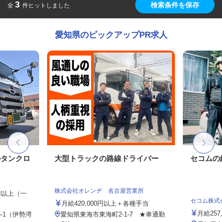
3
検索条件を保存
全
件ヒットしました
愛知県のピックアップPR求人
のタンクロ
大型トラックの路線ドライバー
セコムの
株式会社オレンヂ 名古屋営業所
0円以上（一
セコム株式
月給420,000円以上＋各種手当
月給257
-1（伊勢湾
愛知県東海市東海町2-1-7 ★車通勤