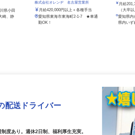
ス
ALSOK
株式会社オレンヂ 名古屋営業所
月給20
月給420,000円以上＋各種手当
（大卒以
奈川県小田
区大崎、静
愛知県東海市東海町2-1-7 ★車通
愛知県
勤OK！
県内い
の配送ドライバー