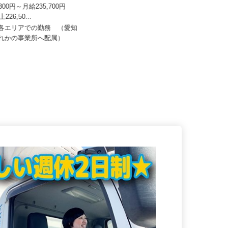
株式会社
株式会社東海ビルメンテナス
1,300円～月給235,700円
月給281,600円以上
上226,50...
静岡県三島市南町、 神奈川県小田
内各エリアでの勤務 （愛知
原市本町、東京都品川区大崎、静
ずれかの事業所へ配属）
岡...