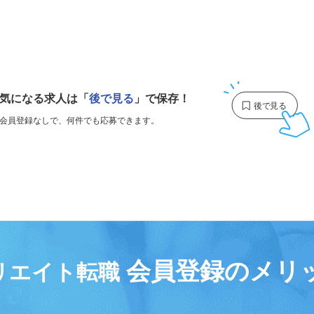
1
気になる求人は
「
後で見る
」で保存！
会員登録なしで、
何件でも応募できます。
会員登録のメリ
リエイト転職