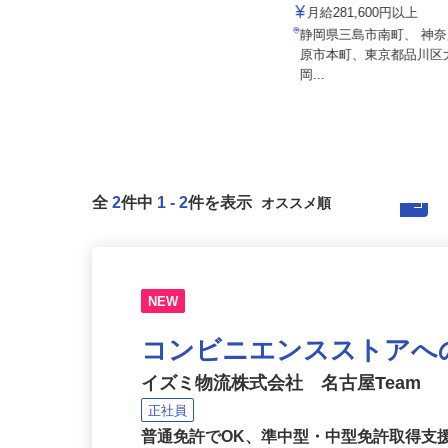
ALSOK株式会社
株式会社東海ビルメンテナ
月給201,300円～月給235,700円
月給281,600円以上
（大卒以上226,50...
静岡県三島市南町、 神
愛知県内各エリアでの勤務 （愛知
原市本町、東京都品川
県内いずれかの事業所へ配属）
岡...
全
2
件中
1
-
2
件を表示
NEW
コンビニエンスストアへ
イズミ物流株式会社 名古屋Team
正社員