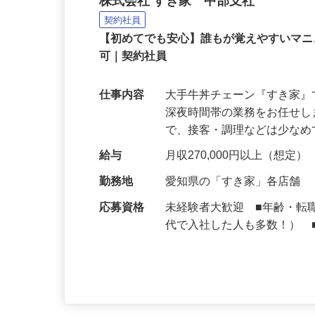
牛丼チェーンすき家の店
株式会社 すき家 中部支社
契約社員
【初めてでも安心】誰もが覚えやすいマニュ
可｜契約社員
仕事内容
大手牛丼チェーン『すき家
深夜時間帯の業務をお任せ
で、接客・調理などは少な
給与
月収270,000円以上（想定）
勤務地
愛知県の「すき家」各店舗
応募資格
未経験者大歓迎 ■年齢・転
代で入社した人も多数！） 