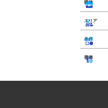
職種
エリア
条件
業種