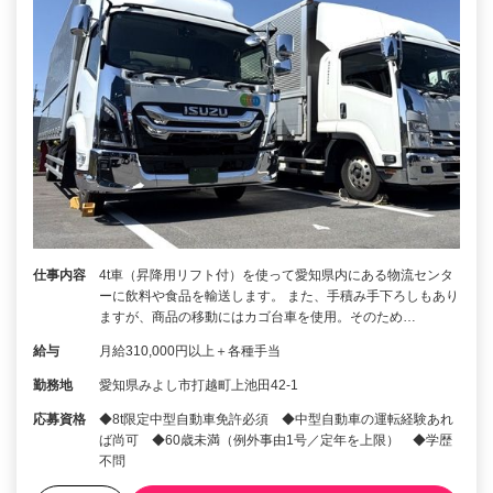
仕事内容
4t車（昇降用リフト付）を使って愛知県内にある物流センタ
ーに飲料や食品を輸送します。 また、手積み手下ろしもあり
ますが、商品の移動にはカゴ台車を使用。そのため…
給与
月給310,000円以上＋各種手当
勤務地
愛知県みよし市打越町上池田42-1
応募資格
◆8t限定中型自動車免許必須 ◆中型自動車の運転経験あれ
ば尚可 ◆60歳未満（例外事由1号／定年を上限） ◆学歴
不問