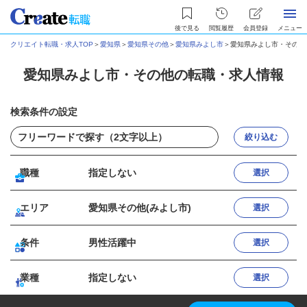
後で見る
閲覧履歴
会員登録
メニュー
クリエイト転職・求人TOP
＞
愛知県
＞
愛知県その他
＞
愛知県みよし市
＞
愛知県みよし市・その他
愛知県みよし市・その他の転職・求人情報
検索条件の設定
絞り込む
職種
指定しない
選択
エリア
愛知県その他(みよし市)
選択
条件
男性活躍中
選択
業種
指定しない
選択