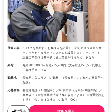
仕事内容
ALSOKを契約するお客様先を訪問し、防犯カメラやセンサー
といったセキュリティシステムを設置します。といっても、
設置工事自体は基本的に協力業者が行うため、あなた…
給与
月給201,300円～月給235,700円（大卒以上226,500円以上）
＋各種手当 《★…
勤務地
愛知県内各エリアでの勤務 （愛知県内いずれかの事業所へ
配属）
応募資格
要普通免許（AT限定可）／60歳未満（定年が60歳の為）／
高卒以上（※労働基準法等法令の規定により） ※普通免許を
お持ちでない方は入社までの取得でOK！
詳細を見る
後で見る