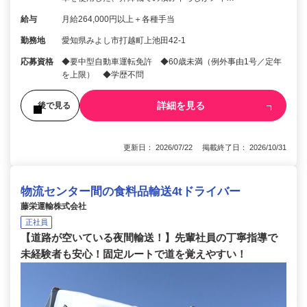
給与
月給264,000円以上＋各種手当
勤務地
愛知県みよし市打越町上池田42-1
応募資格
◆要中型自動車運転免許 ◆60歳未満（例外事由1号／定年
を上限） ◆学歴不問
詳細を見る
後で見る
更新日： 2026/07/22 掲載終了日： 2026/10/31
物流センター間の食料品輸送4tドライバー
藤栄運輸株式会社
正社員
【道路が空いている夜間輸送！】先輩社員の丁寧指導で
未経験者も安心！固定ルートで道を覚えやすい！