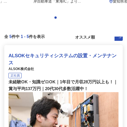
...
岸自動車道「東海IC」より...
愛知県名
5
1
-
5
全
件中
件を表示
ALSOKセキュリティシステムの設置・メンテナン
ス
ALSOK株式会社
正社員
未経験OK・知識ゼロOK｜1年目で月収28万円以上も！｜
賞与平均137万円｜20代30代多数活躍中！