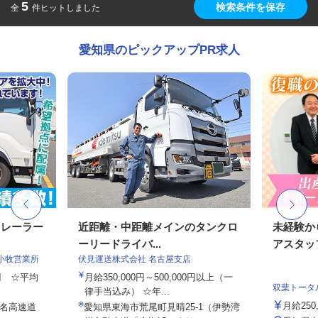
5
検索条件を保存
全
件ヒットしました
愛知県のピックアップPR求人
トレーラー
近距離・中距離メインのタンクロ
未経験か
ーリードライバ...
アスタッ
小牧営業所
伏見運送株式会社 名古屋支店
0円 ☆平均
月給350,000円～500,000円以上（一
双葉トータ
律手当込み） ☆年...
月給25
東名高速道
愛知県東海市荒尾町見晴25-1（伊勢湾