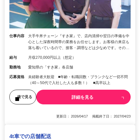
仕事内容
大手牛丼チェーン『すき家』で、店内清掃や翌日の準備を中
心とした深夜時間帯の業務をお任せします。お客様の来店も
落ち着いているので、接客・調理などは少なめです。その…
給与
月収270,000円以上（想定）
勤務地
愛知県の「すき家」各店舗
応募資格
未経験者大歓迎 ■年齢・転職回数・ブランクなど一切不問
（40～50代で入社した人も多数！） ■高卒以上
詳細を見る
後で見る
更新日： 2026/04/17 掲載終了日： 2027/04/23
4t車での店舗配送