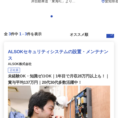
岸自動車道「東海IC」より...
愛知県
3
1
-
3
全
件中
件を表示
ALSOKセキュリティシステムの設置・メンテナン
ス
ALSOK株式会社
正社員
未経験OK・知識ゼロOK｜1年目で月収28万円以上も！｜
賞与平均137万円｜20代30代多数活躍中！