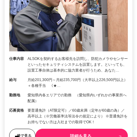
仕事内容
ALSOKを契約するお客様先を訪問し、防犯カメラやセンサー
といったセキュリティシステムを設置します。といっても、
設置工事自体は基本的に協力業者が行うため、あなた…
給与
月給201,300円～月給235,700円（大卒以上226,500円以上）
＋各種手当 《★…
勤務地
愛知県内各エリアでの勤務 （愛知県内いずれかの事業所へ
配属）
応募資格
要普通免許（AT限定可）／60歳未満（定年が60歳の為）／
高卒以上（※労働基準法等法令の規定により） ※普通免許を
お持ちでない方は入社までの取得でOK！
詳細を見る
後で見る