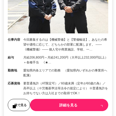
仕事内容
今回募集するのは【機械警備】と【警備輸送】。あなたの希
望や適性に応じて、どちらかの部署に配属します。 ――
《機械警備》―― 個人宅や商業施設、学校、一…
給与
月給206,800円～月給241,200円（大卒以上232,000円以上）
＋各種手当 《★…
勤務地
愛知県内各エリアでの勤務 （愛知県内いずれかの事業所へ
配属）
応募資格
要普通免許（AT限定可）／60歳未満（定年が60歳の為）／
高卒以上（※労働基準法等法令の規定により） ※普通免許を
お持ちでない方は入社までの取得でOK！
詳細を見る
後で見る