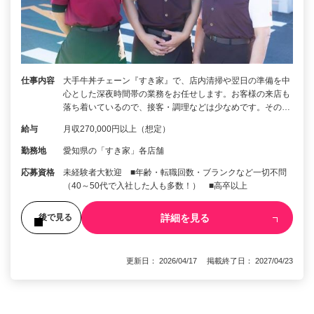
仕事内容
大手牛丼チェーン『すき家』で、店内清掃や翌日の準備を中
心とした深夜時間帯の業務をお任せします。お客様の来店も
落ち着いているので、接客・調理などは少なめです。その…
給与
月収270,000円以上（想定）
勤務地
愛知県の「すき家」各店舗
応募資格
未経験者大歓迎 ■年齢・転職回数・ブランクなど一切不問
（40～50代で入社した人も多数！） ■高卒以上
詳細を見る
後で見る
更新日： 2026/04/17 掲載終了日： 2027/04/23
1