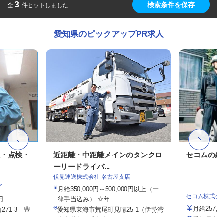
3
検索条件を保存
全
件ヒットしました
愛知県のピックアップPR求人
理・点検・
近距離・中距離メインのタンクロ
セコムの
ーリードライバ...
伏見運送株式会社 名古屋支店
グ
月給350,000円～500,000円以上（一
セコム株式
円
律手当込み） ☆年...
月給257
71-3 豊
愛知県東海市荒尾町見晴25-1（伊勢湾