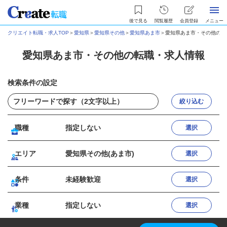
後で見る
閲覧履歴
会員登録
メニュー
クリエイト転職・求人TOP
＞
愛知県
＞
愛知県その他
＞
愛知県あま市
＞
愛知県あま市・その他の転
愛知県あま市・その他の転職・求人情報
検索条件の設定
絞り込む
職種
指定しない
選択
エリア
愛知県その他(あま市)
選択
条件
未経験歓迎
選択
業種
指定しない
選択