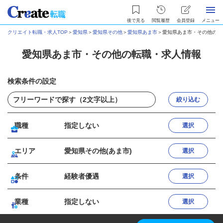
後で見る
閲覧履歴
会員登録
メニュー
クリエイト転職・求人TOP
＞
愛知県
＞
愛知県その他
＞
愛知県あま市
＞
愛知県あま市・その他の転
愛知県あま市・その他の転職・求人情報
検索条件の設定
絞り込む
職種
指定しない
選択
エリア
愛知県その他(あま市)
選択
条件
経験者優遇
選択
業種
指定しない
選択