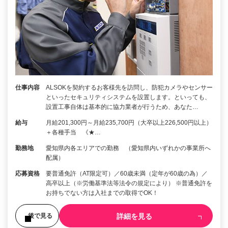
仕事内容
ALSOKを契約するお客様先を訪問し、防犯カメラやセンサー
といったセキュリティシステムを設置します。といっても、
設置工事自体は基本的に協力業者が行うため、あなた…
給与
月給201,300円～月給235,700円（大卒以上226,500円以上）
＋各種手当 《★…
勤務地
愛知県内各エリアでの勤務 （愛知県内いずれかの事業所へ
配属）
応募資格
要普通免許（AT限定可）／60歳未満（定年が60歳の為）／
高卒以上（※労働基準法等法令の規定により） ※普通免許を
お持ちでない方は入社までの取得でOK！
詳細を見る
後で見る