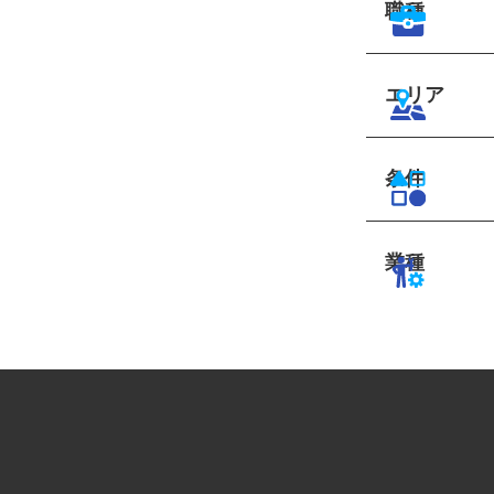
職種
エリア
条件
業種