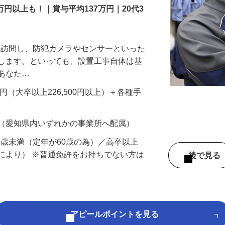
万円以上も！｜賞与平均137万円｜20代3
先を訪問し、防犯カメラやセンサーといった
置します。といっても、設置工事自体は基
、あなた…
700円（大卒以上226,500円以上）＋各種手
 （愛知県内いずれかの事業所へ配属）
60歳未満（定年が60歳の為）／高卒以上
により） ※普通免許をお持ちでない方は
後で見