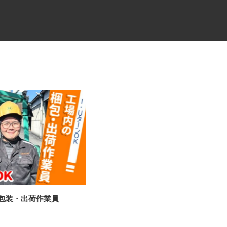
の包装・出荷作業員
牛丼チェーンすき家の店舗スタ
ッフ／深夜