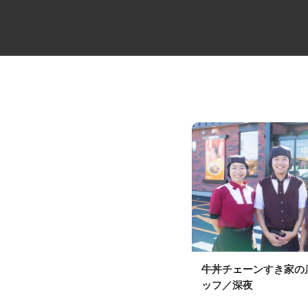
工場内の包装・出荷作業員
牛丼チェーンすき家
ッフ／深夜