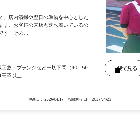
アル確立｜平均年齢49.1歳｜最大9連休
』で、店内清掃や翌日の準備を中心とした
します。お客様の来店も落ち着いているの
めです。その…
職回数・ブランクなど一切不問（40～50
後で見
■高卒以上
更新日： 2026/04/17 掲載終了日： 2027/04/23