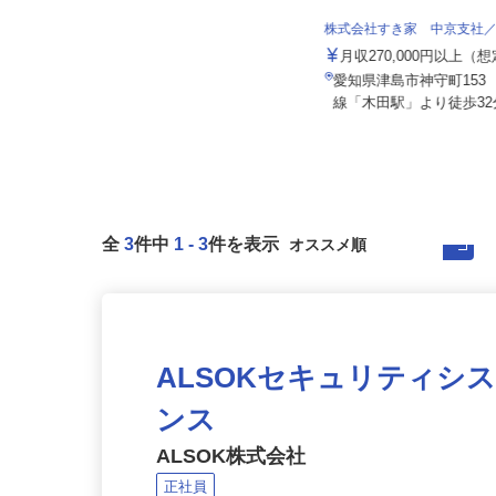
日豊興産株式会社
株式会社すき家 中京支社
日給12,000円
月収270,000円以上（
愛知県田原市緑が浜一号2番 ★マ
愛知県津島市神守町153
イカー通勤OK
線「木田駅」より徒歩32分
全
3
件中
1
-
3
件を表示
ALSOKセキュリティシ
ンス
ALSOK株式会社