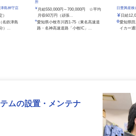
株式会社日本トランスネット 小牧営業
所
／津島神守店
日豊興産
月給550,000円～700,000円 ☆平均
想定）
月収60万円（頑張...
日給12
 （名鉄津島
愛知県小牧市川西1-75（東名高速道
愛知県
）...
路・名神高速道路「小牧IC」...
イカー
ステムの設置・メンテナ