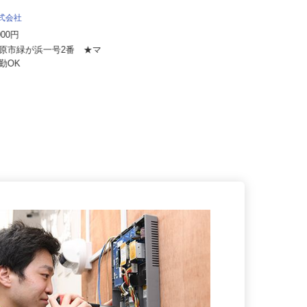
株式会社
株式会社すき家 中京支社／津島神守店
,000円
月収270,000円以上（想定）
田原市緑が浜一号2番 ★マ
愛知県津島市神守町153 （名鉄津島
通勤OK
線「木田駅」より徒歩32分）...