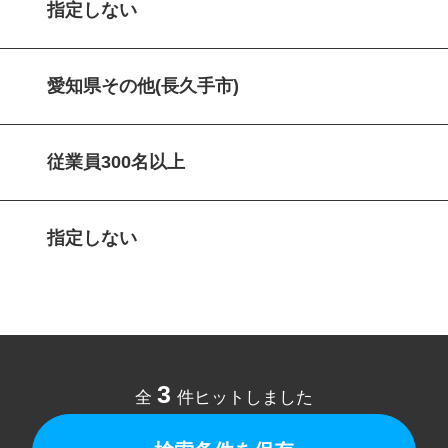
指定しない
愛知県その他(長久手市)
従業員300名以上
指定しない
3
全
件ヒットしました