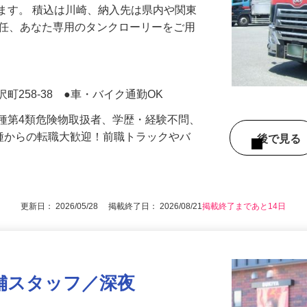
ます。 積込は川崎、納入先は県内や関東
1任、あなた専用のタンクローリーをご用
町258-38 ●車・バイク通勤OK
種第4類危険物取扱者、学歴・経験不問、
職種からの転職大歓迎！前職トラックやバ
後で見
！
更新日： 2026/05/28 掲載終了日： 2026/08/21
掲載終了まであと14日