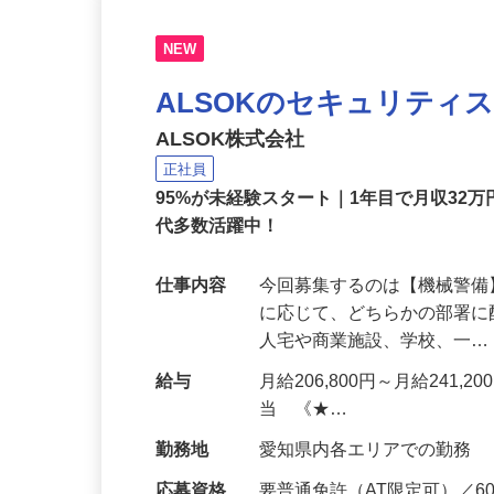
NEW
ALSOKのセキュリティ
ALSOK株式会社
正社員
95%が未経験スタート｜1年目で月収32万
代多数活躍中！
仕事内容
今回募集するのは【機械警
に応じて、どちらかの部署に
人宅や商業施設、学校、一
給与
月給206,800円～月給241,
当 《★…
勤務地
愛知県内各エリアでの勤務