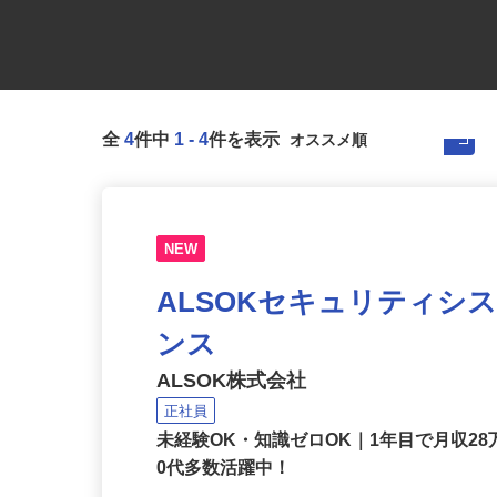
全
4
件中
1
-
4
件を表示
NEW
ALSOKセキュリティシ
ンス
ALSOK株式会社
正社員
未経験OK・知識ゼロOK｜1年目で月収28
0代多数活躍中！