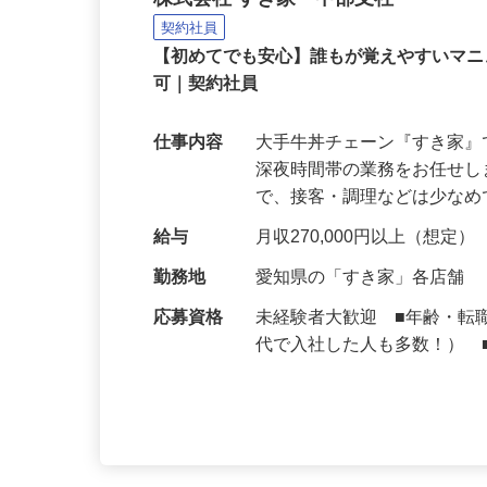
牛丼チェーンすき家の店
株式会社 すき家 中部支社
契約社員
【初めてでも安心】誰もが覚えやすいマニュ
可｜契約社員
仕事内容
大手牛丼チェーン『すき家
深夜時間帯の業務をお任せ
で、接客・調理などは少な
給与
月収270,000円以上（想定）
勤務地
愛知県の「すき家」各店舗
応募資格
未経験者大歓迎 ■年齢・転
代で入社した人も多数！） 