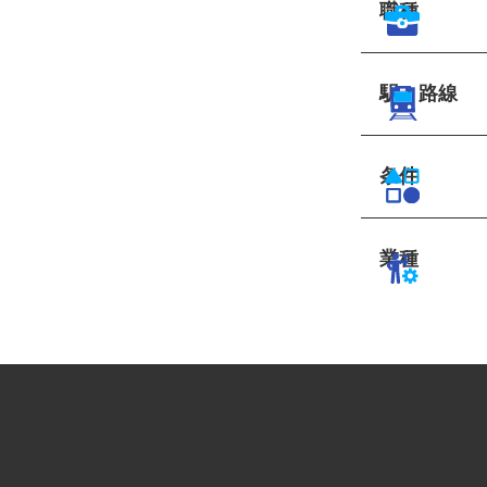
職種
駅・路線
条件
業種