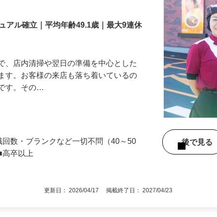
舗スタッフ／深夜
アル確立｜平均年齢49.1歳｜最大9連休
』で、店内清掃や翌日の準備を中心とした
します。お客様の来店も落ち着いているの
めです。その…
職回数・ブランクなど一切不問（40～50
後で見
■高卒以上