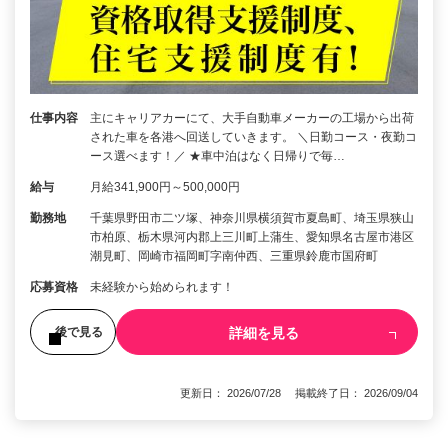
仕事内容
主にキャリアカーにて、大手自動車メーカーの工場から出荷
された車を各港へ回送していきます。 ＼日勤コース・夜勤コ
ース選べます！／ ★車中泊はなく日帰りで毎…
給与
月給341,900円～500,000円
勤務地
千葉県野田市二ツ塚、神奈川県横須賀市夏島町、埼玉県狭山
市柏原、栃木県河内郡上三川町上蒲生、愛知県名古屋市港区
潮見町、岡崎市福岡町字南仲西、三重県鈴鹿市国府町
応募資格
未経験から始められます！
詳細を見る
後で見る
更新日： 2026/07/28 掲載終了日： 2026/09/04