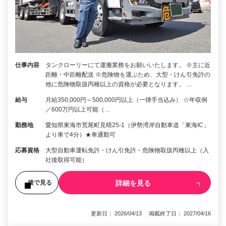
仕事内容
タンクローリーにて運搬業務をお願いいたします。 ※主に近
距離・中距離配送 ※危険物を運ぶため、大型・けん引免許の
他に危険物取扱丙種以上の資格が必要となります。 …
給与
月給350,000円～500,000円以上（一律手当込み） ☆年収例
／600万円以上可能（…
勤務地
愛知県東海市荒尾町見晴25-1（伊勢湾岸自動車道「東海IC」
より車で4分）★車通勤可
応募資格
大型自動車運転免許・けん引免許・危険物取扱丙種以上（入
社後取得可能）
詳細を見る
後で見る
更新日： 2026/04/13 掲載終了日： 2027/04/16