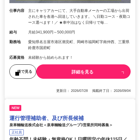
仕事内容
主にキャリアカーにて、大手自動車メーカーの工場から出荷
された車を各港へ回送していきます。 ＼日勤コース・夜勤コ
ース選べます！／ ★車中泊はなく日帰りで毎…
給与
月給341,900円～500,000円
勤務地
愛知県名古屋市港区潮見町、岡崎市福岡町字南仲西、三重県
鈴鹿市国府町
応募資格
未経験から始められます！
詳細を見る
後で見る
更新日： 2026/07/28 掲載終了日： 2026/09/04
NEW
運行管理補助者、及び所長候補
泉車輛輸送株式会社＜泉車輛輸送グループ3営業所同時募集＞
正社員
年齢不問！未経験・無資格OK！日曜固定の年休115日／