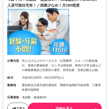
入居可能住宅有！／残業少なめ！月10H程度
仕事内容
売り上げなどのデータ入力・伝票整理、スタッフの勤怠集
計、車両の整備依頼、12ヶ月点検依頼、車両の日常点検など
の事務業務及び営業所の運営、管理全般、営業活動をお願…
給与
月給280,000円～400,000円以上
勤務地
愛知県名古屋市港区潮見町、岡崎市福岡町字南仲西、三重県
鈴鹿市国府町
応募資格
未経験・無資格OK
詳細を見る
後で見る