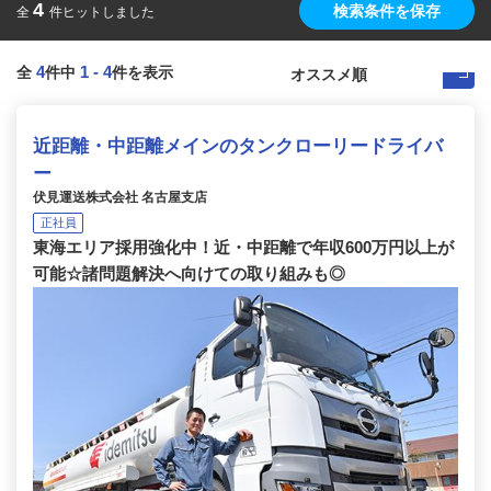
4
検索条件を保存
全
件ヒットしました
4
1
-
4
全
件中
件を表示
近距離・中距離メインのタンクローリードライバ
ー
伏見運送株式会社 名古屋支店
正社員
東海エリア採用強化中！近・中距離で年収600万円以上が
可能☆諸問題解決へ向けての取り組みも◎