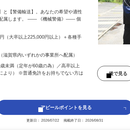
備】と【警備輸送】。あなたの希望や適性
配属します。 ―― 《機械警備》―― 個
…
200円（大卒以上225,000円以上）＋各種手
 （滋賀県内いずれかの事業所へ配属）
60歳未満（定年が60歳の為）／高卒以上
により） ※普通免許をお持ちでない方は
後で見
アピールポイントを見る