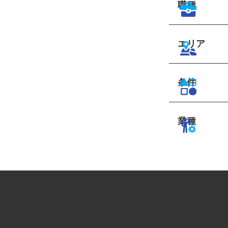
職種
エリア
条件
業種