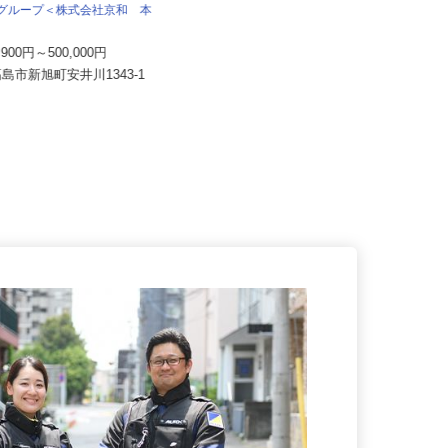
株式会社 すき家 中京支社
送グループ＜株式会社京和 本
＞
月収270,000円以上（想定）
1,900円～500,000円
京都府、滋賀県、三重県の「すき
高島市新旭町安井川1343-1
家」各店舗