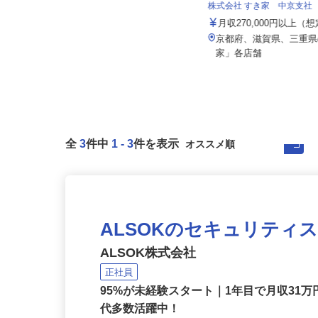
株式会社 すき家 中京支社
泉車輛輸送グループ＜株式会社京和 本
社営業所＞
月収270,000円以上（
月給341,900円～500,000円
京都府、滋賀県、三重
滋賀県高島市新旭町安井川1343-1
家」各店舗
全
3
件中
1
-
3
件を表示
ALSOKのセキュリティ
ALSOK株式会社
正社員
95%が未経験スタート｜1年目で月収31万