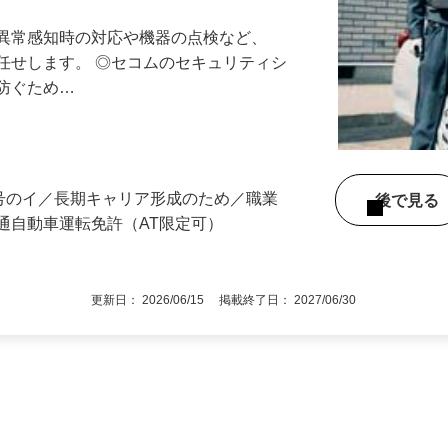
最長10連休／福利厚生充実／平均年収600
る異常感知時の対応や機器の点検など、
任せします。 ◎セコムのセキュリティシ
に防ぐため…
3号のイ／長期キャリア形成のため／職業
後で見
通自動車運転免許（AT限定可）
更新日： 2026/06/15 掲載終了日： 2027/06/30