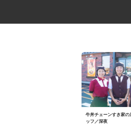
大型キャリアカーの配送ドライ
牛丼チェーンすき家
バー
ッフ／深夜