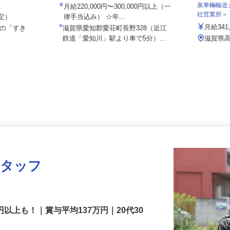
伏見運送株式会社 滋賀北支店
泉車輛輸
月給220,000円〜300,000円以上（一
社営業所
想定）
律手当込み） ☆年...
月給34
県の「すき
滋賀県愛知郡愛荘町長野328（近江
鉄道「愛知川」駅より車で5分）...
滋賀県
スタッフ
円以上も！｜賞与平均137万円｜20代30