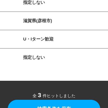
指定しない
滋賀県(彦根市)
U・Iターン歓迎
指定しない
3
全
件ヒットしました