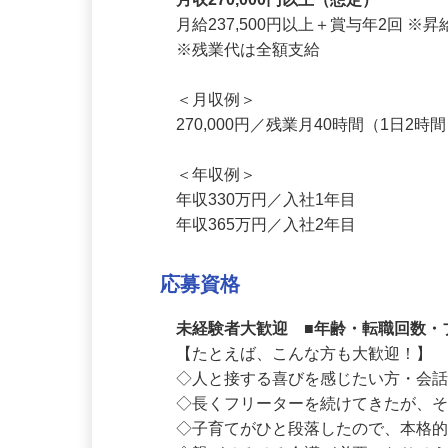
給与
月収270,000円以上（想定）
月給237,500円以上＋賞与年2回 
※残業代は全額支給

＜月収例＞

270,000円／残業月40時間（1日2時
＜年収例＞

年収330万円／入社1年目

年収365万円／入社2年目
応募資格
未経験者大歓迎 ■年齢・転職回数・
【たとえば、こんな方も大歓迎！】

◇人と接する喜びを感じたい方・会話