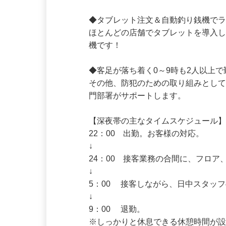
アプリ・WEB・電話予約でのテイ
中の営業に向けた準備作業が多いのが
◆タブレット注文＆自動釣り銭機でラ
ほとんどの店舗でタブレットを導入
機です！

◆客足が落ち着く0～9時も2人以上で
その他、防犯のための取り組みとし
門部署がサポートします。

【深夜帯の主なタイムスケジュール】
22：00　出勤。お客様の対応。

↓

24：00　接客業務の合間に、フロ
↓

5：00　 接客しながら、日中スタッ
↓
