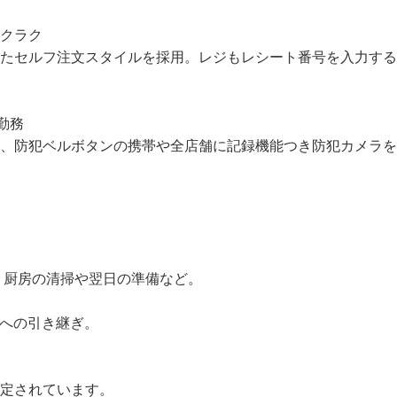
クアウトがメインのため、後片付けなども比較的スムーズに進
特徴です。

クラク

したセルフ注文スタイルを採用。レジもレシート番号を入力す
勤務

て、防犯ベルボタンの携帯や全店舗に記録機能つき防犯カメラ


ア、厨房の清掃や翌日の準備など。

フへの引き継ぎ。
