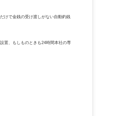
められます！厨房と接客に担当を分け、日
るだけで金銭の受け渡しがない自動釣銭
を設置、もしものときも24時間本社の専