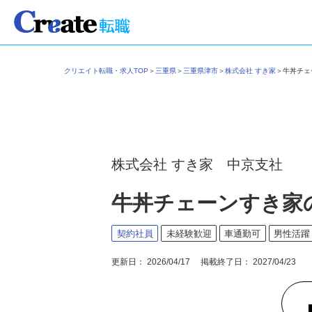
クリエイト転職・求人TOP
＞
三重県
＞
三重県津市
＞
株式会社 すき家
＞
牛丼チェ
株式会社 すき家 中京支社
牛丼チェーンすき家
契約社員
未経験歓迎
車通勤可
男性活
更新日： 2026/04/17 掲載終了日： 2027/04/23