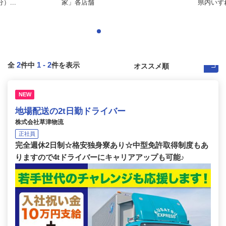
...
家」各店舗
県内いず
2
1
-
2
全
件中
件を表示
NEW
地場配送の2t日勤ドライバー
株式会社草津物流
正社員
完全週休2日制☆格安独身寮あり☆中型免許取得制度もあ
りますので4tドライバーにキャリアアップも可能♪