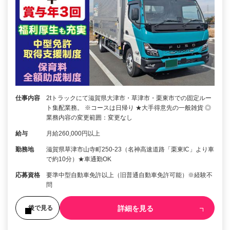
仕事内容
2tトラックにて滋賀県大津市・草津市・栗東市での固定ルー
ト集配業務。 ※コースは日帰り ★大手得意先の一般雑貨 ◎
業務内容の変更範囲：変更なし
給与
月給260,000円以上
勤務地
滋賀県草津市山寺町250-23（名神高速道路「栗東IC」より車
で約10分）★車通勤OK
応募資格
要準中型自動車免許以上（旧普通自動車免許可能）※経験不
問
詳細を見る
後で見る