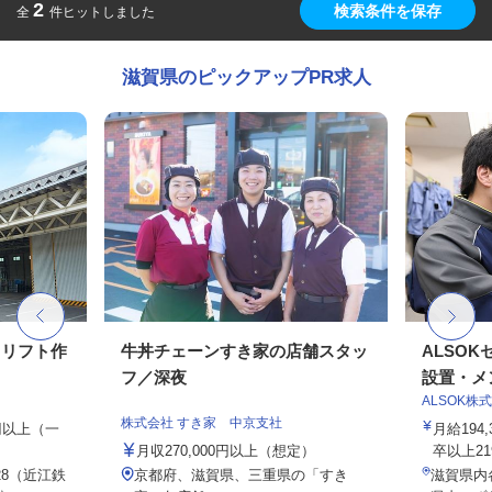
2
検索条件を保存
全
件ヒットしました
滋賀県のピックアップPR求人
クリフト作
牛丼チェーンすき家の店舗スタッ
ALSO
フ／深夜
設置・メン
ALSOK株
株式会社 すき家 中京支社
0円以上（一
月給194
月収270,000円以上（想定）
卒以上219,
8（近江鉄
京都府、滋賀県、三重県の「すき
滋賀県内