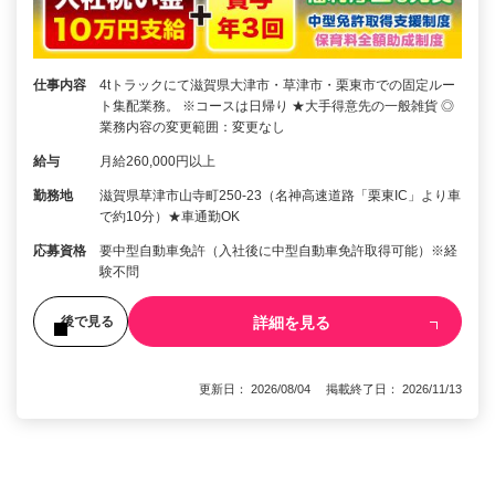
仕事内容
4tトラックにて滋賀県大津市・草津市・栗東市での固定ルー
ト集配業務。 ※コースは日帰り ★大手得意先の一般雑貨 ◎
業務内容の変更範囲：変更なし
給与
月給260,000円以上
勤務地
滋賀県草津市山寺町250-23（名神高速道路「栗東IC」より車
で約10分）★車通勤OK
応募資格
要中型自動車免許（入社後に中型自動車免許取得可能）※経
験不問
詳細を見る
後で見る
更新日： 2026/08/04 掲載終了日： 2026/11/13
1