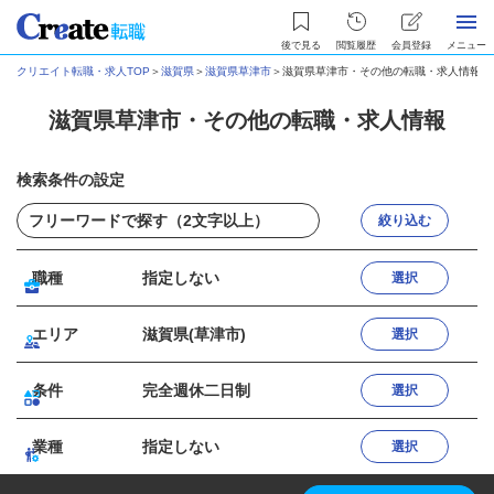
後で見る
閲覧履歴
会員登録
メニュー
クリエイト転職・求人TOP
＞
滋賀県
＞
滋賀県草津市
＞
滋賀県草津市・その他の転職・求人情報
滋賀県草津市・その他の転職・求人情報
検索条件の設定
絞り込む
職種
指定しない
選択
エリア
滋賀県(草津市)
選択
条件
完全週休二日制
選択
業種
指定しない
選択