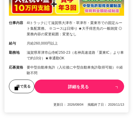
仕事内容
4tトラックにて滋賀県大津市・草津市・栗東市での固定ルー
ト集配業務。 ※コースは日帰り ★大手得意先の一般雑貨 ◎
業務内容の変更範囲：変更なし
給与
月給260,000円以上
勤務地
滋賀県草津市山寺町250-23（名神高速道路「栗東IC」より車
で約10分）★車通勤OK
応募資格
要中型自動車免許（入社後に中型自動車免許取得可能）※経
験不問
詳細を見る
後で見る
更新日： 2026/08/04 掲載終了日： 2026/11/13
1