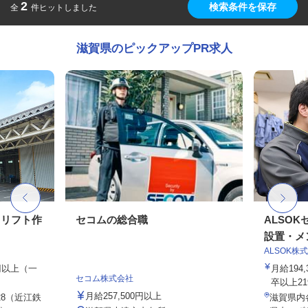
2
検索条件を保存
全
件ヒットしました
滋賀県のピックアップPR求人
クリフト作
セコムの総合職
ALSO
設置・メン
ALSOK株
0円以上（一
月給194
セコム株式会社
卒以上219,
月給257,500円以上
8（近江鉄
滋賀県内