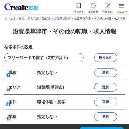
後で見る
閲覧履歴
会員登録
メニュー
クリエイト転職・求人TOP
＞
滋賀県
＞
滋賀県草津市
＞
滋賀県草津市・その他の転職・求人情報
滋賀県草津市・その他の転職・求人情報
検索条件の設定
絞り込む
職種
指定しない
選択
エリア
滋賀県(草津市)
選択
条件
職場体験・見学
選択
業種
指定しない
選択