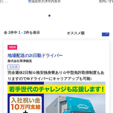
...
滋賀県大津市内各所
県内いず
2
1
-
2
全
件中
件を表示
NEW
地場配送の2t日勤ドライバー
株式会社草津物流
正社員
完全週休2日制☆格安独身寮あり☆中型免許取得制度もあ
りますので4tドライバーにキャリアアップも可能♪