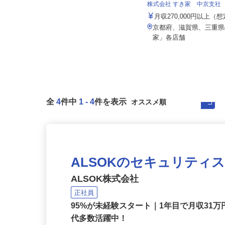
伏見運送株式会社 滋賀北支店
株式会社 すき家 中京支社
月給220,000円〜300,000円以上（一
律手当込み） ☆年...
月収270,000円以上（
滋賀県愛知郡愛荘町長野328（近江
京都府、滋賀県、三重
鉄道「愛知川」駅より車で5分）...
家」各店舗
全
4
件中
1
-
4
件を表示
ALSOKのセキュリティ
ALSOK株式会社
正社員
95%が未経験スタート｜1年目で月収31万