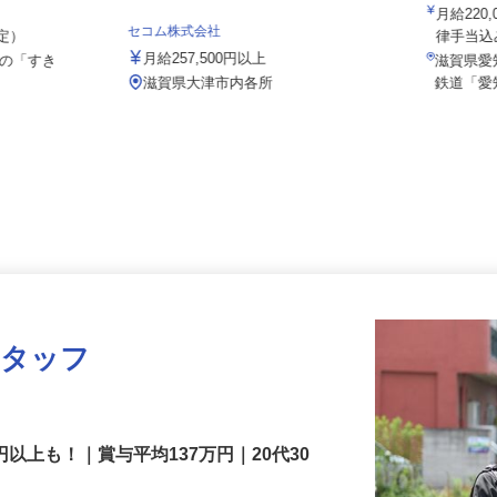
伏見運送
月給22
セコム株式会社
想定）
律手当込
月給257,500円以上
県の「すき
滋賀県
滋賀県大津市内各所
鉄道「
スタッフ
円以上も！｜賞与平均137万円｜20代30