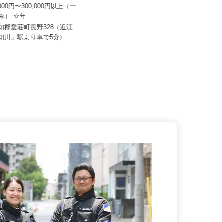
株式会社 滋賀北支店
株式会社 すき家 中京支社
0,000円〜300,000円以上（一
み） ☆年...
月収270,000円以上（想定）
愛知郡愛荘町長野328（近江
京都府、滋賀県、三重県の「すき
愛知川」駅より車で5分）...
家」各店舗