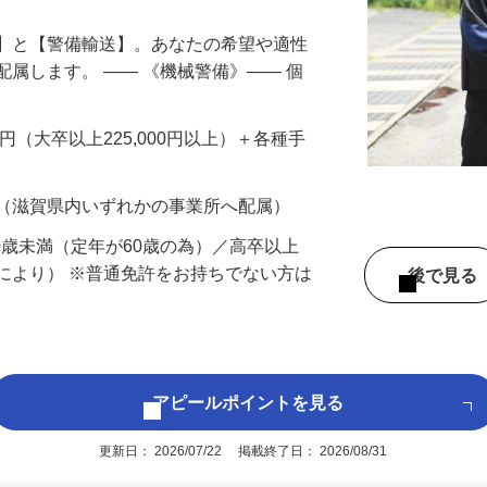
備】と【警備輸送】。あなたの希望や適性
配属します。 ―― 《機械警備》―― 個
…
200円（大卒以上225,000円以上）＋各種手
 （滋賀県内いずれかの事業所へ配属）
60歳未満（定年が60歳の為）／高卒以上
により） ※普通免許をお持ちでない方は
後で見
アピールポイントを見る