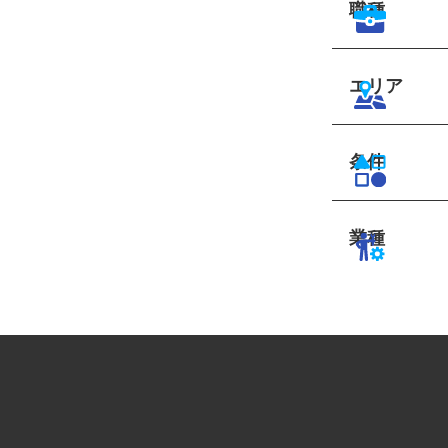
職種
エリア
条件
業種