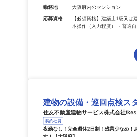
れ、膨れ、破断、はがれや
給与
年俸制340万円～360万円 （
勤務地
大阪府内のマンション
応募資格
【必須資格】建築士1級又は建
本操作（入力程度） ・普通
建物の設備・巡回点検ス
住友不動産建物サービス株式会社/kes2