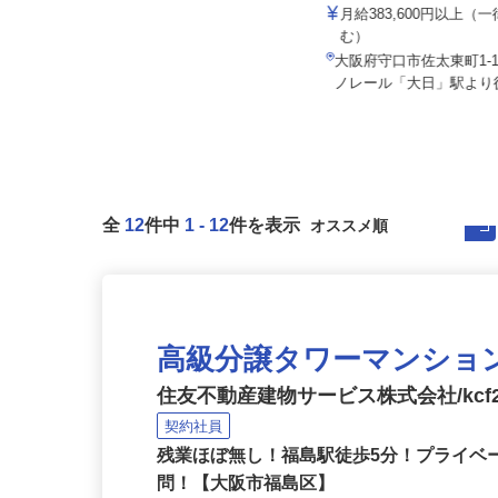
株式会社CLライン関西
住友不動産建物サービス株式会社/kcf26
001a
月給383,600円以上
月給215,000円以上＋賞与／年2回
む）
大阪府大阪市北区野崎町/大阪メト
大阪府守口市佐太東町1
ロ堺筋線「扇町駅」徒歩4分
ノレール「大日」駅より徒
全
12
件中
1
-
12
件を表示
高級分譲タワーマンショ
住友不動産建物サービス株式会社/kcf2
契約社員
残業ほぼ無し！福島駅徒歩5分！プライベ