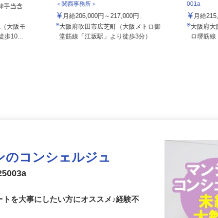
株式会社 エフエスユニマネジメント
住友不動
＜関西事務所＞
001a
（一律手当含
月給206,000円～217,000円
月給2
-1（大阪モ
大阪府吹田市広芝町（大阪メトロ御
大阪府
歩10...
堂筋線「江坂駅」より徒歩3分）
ロ堺筋
ンのコンシェルジュ
5003a
ートを大事にしたい方にオススメ♪経験不