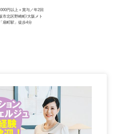
株式会社CLライン関西
産建物サービス株式会社/kcf26
月給383,600円以上（一律手当含
15,000円以上＋賞与／年2回
む）
大阪市北区野崎町/大阪メト
大阪府守口市佐太東町1-1（大阪モ
線「扇町駅」徒歩4分
ノレール「大日」駅より徒歩10...