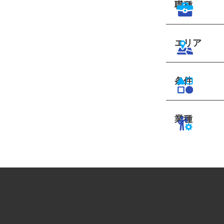
職種
エリア
条件
業種