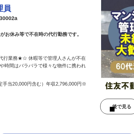
理員
0002a
さんがお休み等で不在時の代行勤務です。
代行業務★☆ 休暇等で管理人さんが不在
所や時間はバラバラで様々な物件に携われ
定手当20,000円含む）年収2,796,000円※
ン
後で見
！