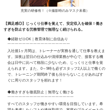
充実の研修有！（※撮影時のみマスク未着）
【満足感◎】じっくり仕事を覚えて、安定収入を確保！働き
すぎを防止する労務管理で無理なく続けられる。
◆経験ゼロOK｜教育体制に自信あり

￣￣￣￣￣￣￣￣￣￣￣￣￣￣￣￣￣

入社後1ヶ月間は、トレーナーが実務を通して仕事を教えま
す。深夜は翌日の仕込みや清掃業務が中心で、接客する機
会は日中に比べて格段に少ないため、じっくりと仕事を覚
えられます。また、0～9時も必ずスタッフ2人以上で働くの
で、トレーニング期間終了後も分からないことがあればす
ぐに周りのスタッフを頼れます！

◆働きすぎを徹底防止｜無理なく働ける

￣￣￣￣￣￣￣￣￣￣￣￣￣￣￣￣￣￣

すべてのスタッフが働きやすい環境を目指しています。希
望を考慮したシフトや連休取得で、家庭やプライベートの