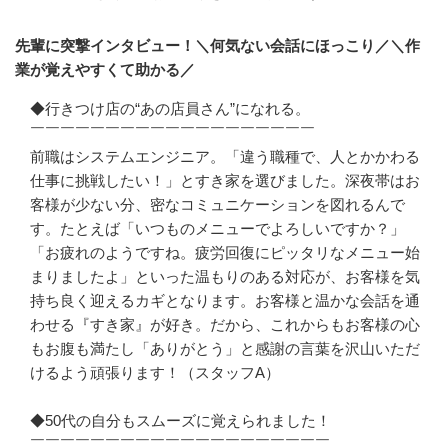
先輩に突撃インタビュー！＼何気ない会話にほっこり／＼作
業が覚えやすくて助かる／
◆行きつけ店の“あの店員さん”になれる。

￣￣￣￣￣￣￣￣￣￣￣￣￣￣￣￣￣￣￣

前職はシステムエンジニア。「違う職種で、人とかかわる
仕事に挑戦したい！」とすき家を選びました。深夜帯はお
客様が少ない分、密なコミュニケーションを図れるんで
す。たとえば「いつものメニューでよろしいですか？」
「お疲れのようですね。疲労回復にピッタリなメニュー始
まりましたよ」といった温もりのある対応が、お客様を気
持ち良く迎えるカギとなります。お客様と温かな会話を通
わせる『すき家』が好き。だから、これからもお客様の心
もお腹も満たし「ありがとう」と感謝の言葉を沢山いただ
けるよう頑張ります！（スタッフA）

◆50代の自分もスムーズに覚えられました！

￣￣￣￣￣￣￣￣￣￣￣￣￣￣￣￣￣￣￣￣
