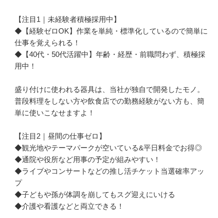
【注目1｜未経験者積極採用中】

◆【経験ゼロOK】作業を単純・標準化しているので簡単に
仕事を覚えられる！

◆【40代・50代活躍中】年齢・経歴・前職問わず、積極採
用中！

盛り付けに使われる器具は、当社が独自で開発したモノ。
普段料理をしない方や飲食店での勤務経験がない方も、簡
単に使いこなせますよ！

【注目2｜昼間の仕事ゼロ】

◆観光地やテーマパークが空いている&平日料金でお得◎

◆通院や役所など用事の予定が組みやすい！

◆ライブやコンサートなどの推し活チケット当選確率アッ
プ

◆子どもや孫が体調を崩してもスグ迎えにいける

◆介護や看護などと両立できる！
