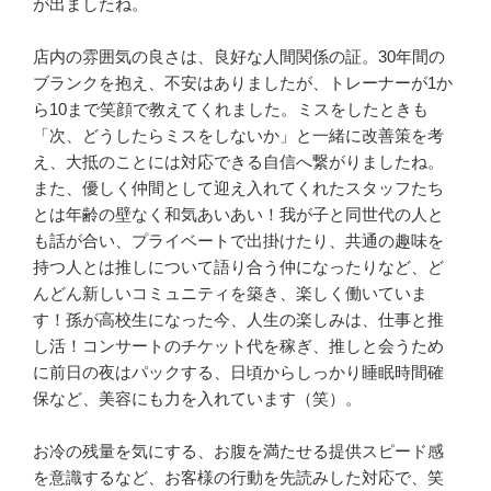
が出ましたね。

店内の雰囲気の良さは、良好な人間関係の証。30年間の
ブランクを抱え、不安はありましたが、トレーナーが1か
ら10まで笑顔で教えてくれました。ミスをしたときも
「次、どうしたらミスをしないか」と一緒に改善策を考
え、大抵のことには対応できる自信へ繋がりましたね。
また、優しく仲間として迎え入れてくれたスタッフたち
とは年齢の壁なく和気あいあい！我が子と同世代の人と
も話が合い、プライベートで出掛けたり、共通の趣味を
持つ人とは推しについて語り合う仲になったりなど、ど
んどん新しいコミュニティを築き、楽しく働いていま
す！孫が高校生になった今、人生の楽しみは、仕事と推
し活！コンサートのチケット代を稼ぎ、推しと会うため
に前日の夜はパックする、日頃からしっかり睡眠時間確
保など、美容にも力を入れています（笑）。

お冷の残量を気にする、お腹を満たせる提供スピード感
を意識するなど、お客様の行動を先読みした対応で、笑