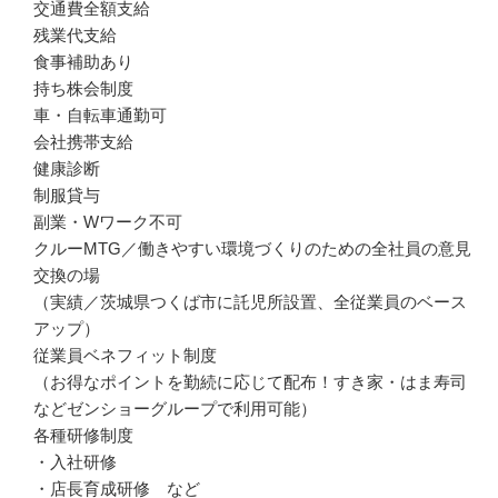
交通費全額支給

残業代支給

食事補助あり

持ち株会制度

車・自転車通勤可

会社携帯支給

健康診断

制服貸与

副業・Wワーク不可

クルーMTG／働きやすい環境づくりのための全社員の意見
交換の場

（実績／茨城県つくば市に託児所設置、全従業員のベース
アップ）

従業員ベネフィット制度

（お得なポイントを勤続に応じて配布！すき家・はま寿司
などゼンショーグループで利用可能）

各種研修制度

・入社研修

・店長育成研修　など
