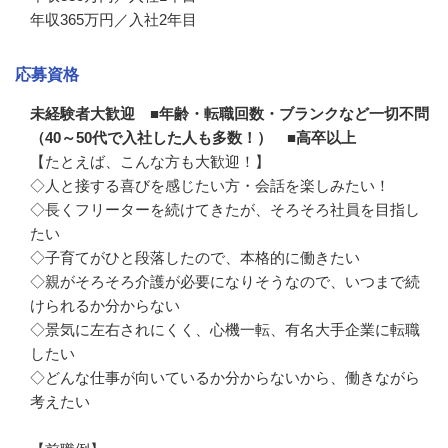
年収365万円／入社2年目
応募資格
未経験者大歓迎 ■年齢・転職回数・ブランクなど一切不問
（40～50代で入社した人も多数！） ■高卒以上
【たとえば、こんな方も大歓迎！】

◇人と接する喜びを感じたい方・会話を楽しみたい！

◇長くフリーターを続けてきたが、そろそろ社員を目指し
たい

◇子育てがひと段落したので、本格的に働きたい

◇親がそろそろ介護が必要になりそうなので、いつまで続
けられるか分からない

◇景気に左右されにくく、心機一転、有名大手企業に転職
したい

◇どんな仕事が向いているか分からないから、働きながら
考えたい
