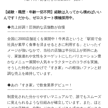
【経験・職歴・年齢一切不問】経験は入ってから積めばいい
んです！だから、ゼロスタート積極採用中。
◆売上好調！圧倒的な店舗数が自慢

￣￣￣￣￣￣￣￣￣￣￣￣￣￣￣￣

全国に2000店舗近くを展開中！牛丼店というと「駅前で会
社員が素早く食事を済ませるときに利用する」といったイ
メージが強いなかで、当社の店舗は半分以上が郊外にあ
り、家族連れや女性をターゲットにしたバリエーション豊
かなメニュー展開や人気キャラクターとのコラボを実施。
そうした特色のおかげで『すき家』への根強いファンと好
調な売上を維持しています。

◆あの『すき家』で飲食業界デビュー！

￣￣￣￣￣￣￣￣￣￣￣￣￣￣￣￣￣￣

制度化された分かりやすいマニュアルで、誰でもスムーズ
に覚えられるような仕組みが確立しています。また、ほと