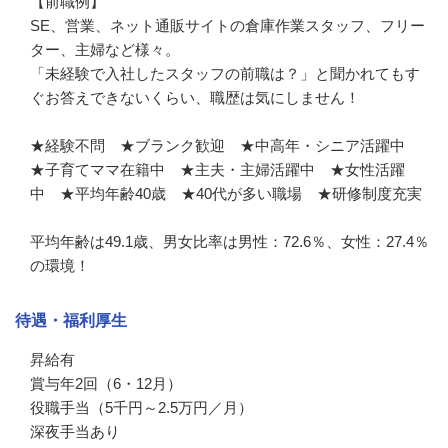
【前職例】

SE、営業、ネット通販サイトの倉庫作業スタッフ、フリー
ター、主婦など様々。

「未経験で入社したスタッフの前職は？」と聞かれてもす
ぐお答えできないくらい、職歴は気にしません！

★経験不問　★ブランク歓迎　★中高年・シニア活躍中　
★子育てママ在籍中　★主夫・主婦活躍中　★女性活躍
中　★平均年齢40歳　★40代が多い職場　★研修制度充実

平均年齢は49.1歳、男女比率は男性：72.6％、女性：27.4％
の環境！
待遇・福利厚生
昇給有

賞与年2回（6・12月）

役職手当（5千円～2.5万円／月）

深夜手当あり
