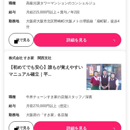
職種
高級分譲タワーマンションのコンシェルジュ
給与
月給215,000円以上＋賞与／年2回
勤務地
大阪府大阪市北区野崎町/大阪メトロ堺筋線「扇町駅」徒歩4
分
詳細を見る
後で見る
株式会社 すき家 関西支社
【初めてでも安心】誰もが覚えやすい
マニュアル確立｜平...
職種
牛丼チェーンすき家の店舗スタッフ／深夜
給与
月収270,000円以上（想定）
勤務地
大阪府の「すき家」各店舗
詳細を見る
後で見る