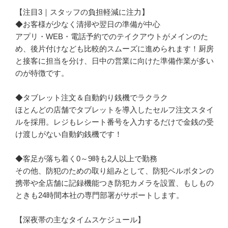
【注目3｜スタッフの負担軽減に注力】

◆お客様が少なく清掃や翌日の準備が中心

アプリ・WEB・電話予約でのテイクアウトがメインのた
め、後片付けなども比較的スムーズに進められます！厨房
と接客に担当を分け、日中の営業に向けた準備作業が多い
のが特徴です。

◆タブレット注文＆自動釣り銭機でラクラク

ほとんどの店舗でタブレットを導入したセルフ注文スタイ
ルを採用。レジもレシート番号を入力するだけで金銭の受
け渡しがない自動釣銭機です！

◆客足が落ち着く0～9時も2人以上で勤務

その他、防犯のための取り組みとして、防犯ベルボタンの
携帯や全店舗に記録機能つき防犯カメラを設置、もしもの
ときも24時間本社の専門部署がサポートします。

【深夜帯の主なタイムスケジュール】
