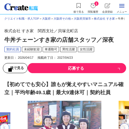
1
後で見る
閲覧履歴
会員登録
メニュー
クリエイト転職・求人TOP
＞
大阪府
＞
大阪府その他
＞
大阪府貝塚市
＞
株式会社 すき家
＞
牛丼チェ
株式会社 すき家 関西支社／貝塚北町店
牛丼チェーンすき家の店舗スタッフ／深夜
契約社員
未経験歓迎
車通勤可
男性活躍
女性活躍
更新日： 2026/04/17 掲載終了日： 2027/04/23
応募する
後で見る
【初めてでも安心】誰もが覚えやすいマニュアル確
立｜平均年齢49.1歳｜最大9連休可｜契約社員