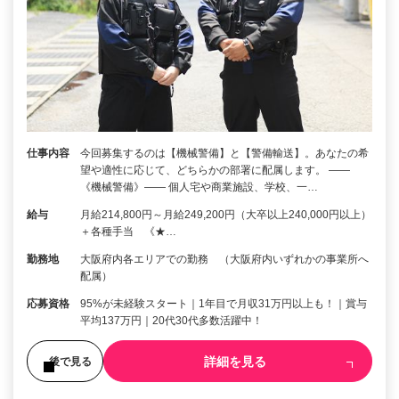
仕事内容
今回募集するのは【機械警備】と【警備輸送】。あなたの希
望や適性に応じて、どちらかの部署に配属します。 ――
《機械警備》―― 個人宅や商業施設、学校、一…
給与
月給214,800円～月給249,200円（大卒以上240,000円以上）
＋各種手当 《★…
勤務地
大阪府内各エリアでの勤務 （大阪府内いずれかの事業所へ
配属）
応募資格
95%が未経験スタート｜1年目で月収31万円以上も！｜賞与
平均137万円｜20代30代多数活躍中！
詳細を見る
後で見る