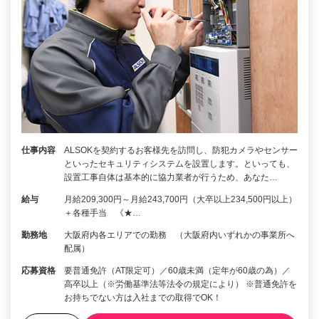
仕事内容
ALSOKを契約するお客様先を訪問し、防犯カメラやセンサー
といったセキュリティシステムを設置します。といっても、
設置工事自体は基本的に協力業者が行うため、あなた…
給与
月給209,300円～月給243,700円（大卒以上234,500円以上）
＋各種手当 《★…
勤務地
大阪府内各エリアでの勤務 （大阪府内いずれかの事業所へ
配属）
応募資格
要普通免許（AT限定可）／60歳未満（定年が60歳の為）／
高卒以上（※労働基準法等法令の規定により） ※普通免許を
お持ちでない方は入社までの取得でOK！