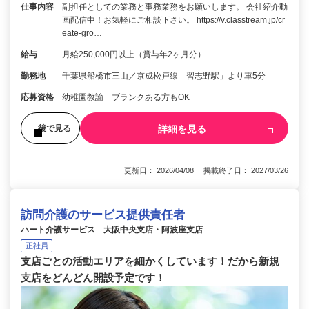
仕事内容
副担任としての業務と事務業務をお願いします。 会社紹介動
画配信中！お気軽にご相談下さい。 https://v.classtream.jp/cr
eate-gro…
給与
月給250,000円以上（賞与年2ヶ月分）
勤務地
千葉県船橋市三山／京成松戸線「習志野駅」より車5分
応募資格
幼稚園教諭 ブランクある方もOK
詳細を見る
後で見る
更新日： 2026/04/08 掲載終了日： 2027/03/26
訪問介護のサービス提供責任者
ハート介護サービス 大阪中央支店・阿波座支店
正社員
支店ごとの活動エリアを細かくしています！だから新規
支店をどんどん開設予定です！