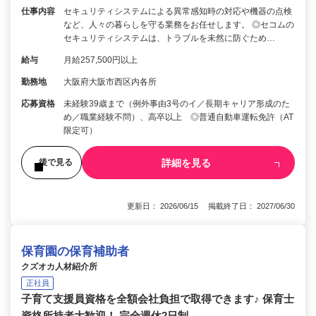
仕事内容
セキュリティシステムによる異常感知時の対応や機器の点検
など、人々の暮らしを守る業務をお任せします。 ◎セコムの
セキュリティシステムは、トラブルを未然に防ぐため…
給与
月給257,500円以上
勤務地
大阪府大阪市西区内各所
応募資格
未経験39歳まで（例外事由3号のイ／長期キャリア形成のた
め／職業経験不問）、高卒以上 ◎普通自動車運転免許（AT
限定可）
詳細を見る
後で見る
更新日： 2026/06/15 掲載終了日： 2027/06/30
保育園の保育補助者
クズオカ人材紹介所
正社員
子育て支援員資格を全額会社負担で取得できます♪ 保育士
資格所持者大歓迎！ 完全週休2日制