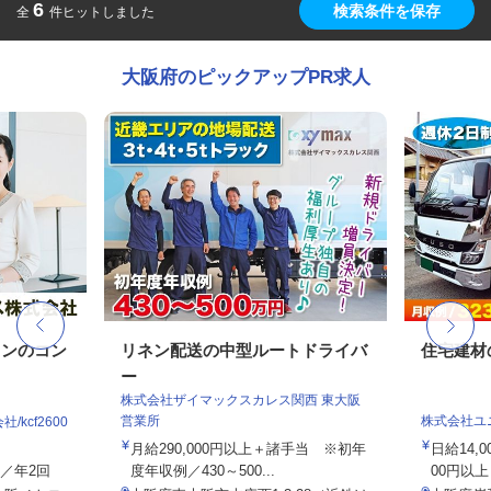
6
検索条件を保存
全
件ヒットしました
大阪府のピックアップPR求人
ョンのコン
リネン配送の中型ルートドライバ
住宅建材
ー
株式会社ザイマックスカレス関西 東大阪
営業所
株式会社ユ
kcf2600
月給290,000円以上＋諸手当 ※初年
日給14,
与／年2回
度年収例／430～500...
00円以上