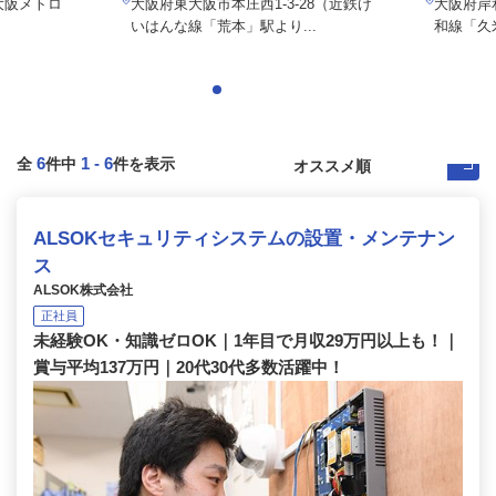
大阪メトロ
大阪府東大阪市本庄西1-3-28（近鉄け
大阪府岸
いはんな線「荒本」駅より...
和線「久
6
1
-
6
全
件中
件を表示
ALSOKセキュリティシステムの設置・メンテナン
ス
ALSOK株式会社
正社員
未経験OK・知識ゼロOK｜1年目で月収29万円以上も！｜
賞与平均137万円｜20代30代多数活躍中！