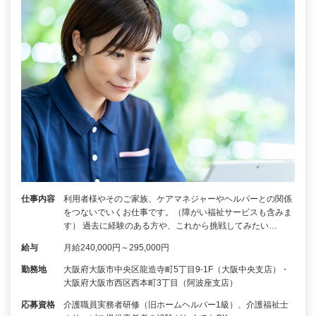
仕事内容
利用者様やそのご家族、ケアマネジャーやヘルパーとの関係
をつないでいくお仕事です。（障がい福祉サービスも含みま
す） 過去に経験のある方や、これから挑戦してみたい…
給与
月給240,000円～295,000円
勤務地
大阪府大阪市中央区龍造寺町5丁目9-1F（大阪中央支店）・
大阪府大阪市西区西本町3丁目（阿波座支店）
応募資格
介護職員実務者研修（旧ホームヘルパー1級）、介護福祉士