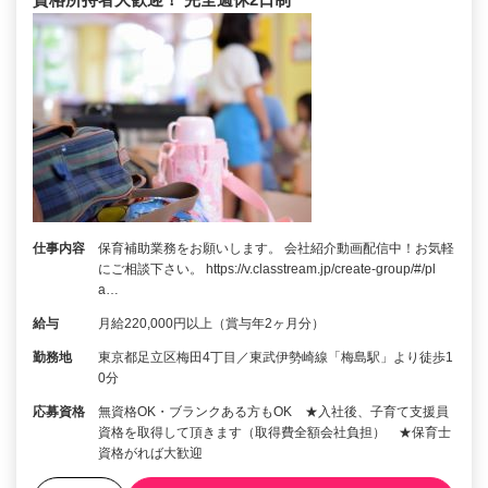
仕事内容
保育補助業務をお願いします。 会社紹介動画配信中！お気軽
にご相談下さい。 https://v.classtream.jp/create-group/#/pl
a…
給与
月給220,000円以上（賞与年2ヶ月分）
勤務地
東京都足立区梅田4丁目／東武伊勢崎線「梅島駅」より徒歩1
0分
応募資格
無資格OK・ブランクある方もOK ★入社後、子育て支援員
資格を取得して頂きます（取得費全額会社負担） ★保育士
資格がれば大歓迎