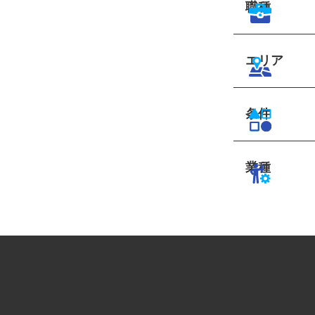
職種
エリア
条件
業種