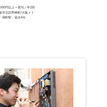
産建物サービス株式会社/kcf26
株式会社 すき家 関西支社／貝塚北町
店
15,000円以上＋賞与／年2回
月収270,000円以上（想定）
大阪市北区野崎町/大阪メト
大阪府貝塚市北町17-15（南海「貝
線「扇町駅」徒歩4分
塚駅」より徒歩9分）★車通勤...