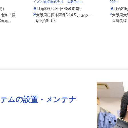
社／貝塚北町
住友不動
イズミ物流株式会社 大阪Team
001a
想定）
月給336,923円〜358,618円
月給2
5（南海「貝
大阪府松原市阿保5-14-5 ふぁみー
大阪府
通勤...
ゆ阿保II 102
ロ堺筋
ステムの設置・メンテナ