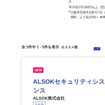
住友不動産建物サービス株式会社/kcf26
株式会社 すき家 関西支
001a
店
月給215,000円以上＋賞与／年2回
月収270,000円以上（
大阪府大阪市北区野崎町/大阪メト
大阪府貝塚市北町17-1
ロ堺筋線「扇町駅」徒歩4分
塚駅」より徒歩9分）★車
全
5
件中
1
-
5
件を表示
NEW
ALSOKセキュリティシ
ンス
ALSOK株式会社