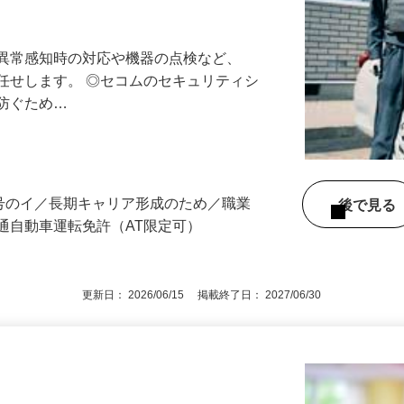
最長10連休／福利厚生充実／平均年収600
る異常感知時の対応や機器の点検など、
任せします。 ◎セコムのセキュリティシ
に防ぐため…
所
3号のイ／長期キャリア形成のため／職業
後で見
通自動車運転免許（AT限定可）
更新日： 2026/06/15 掲載終了日： 2027/06/30