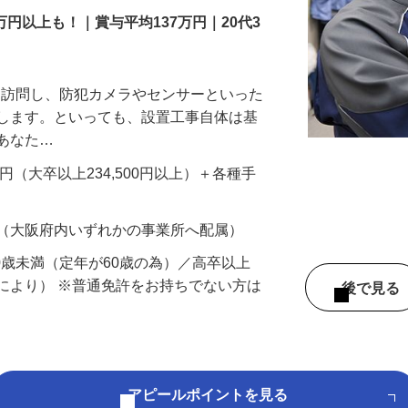
万円以上も！｜賞与平均137万円｜20代3
先を訪問し、防犯カメラやセンサーといった
置します。といっても、設置工事自体は基
、あなた…
700円（大卒以上234,500円以上）＋各種手
 （大阪府内いずれかの事業所へ配属）
60歳未満（定年が60歳の為）／高卒以上
により） ※普通免許をお持ちでない方は
後で見