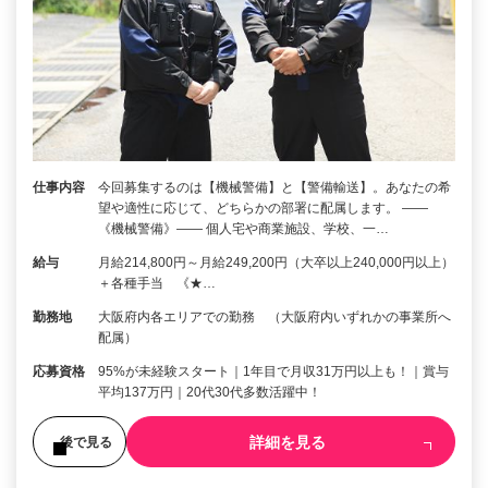
仕事内容
今回募集するのは【機械警備】と【警備輸送】。あなたの希
望や適性に応じて、どちらかの部署に配属します。 ――
《機械警備》―― 個人宅や商業施設、学校、一…
給与
月給214,800円～月給249,200円（大卒以上240,000円以上）
＋各種手当 《★…
勤務地
大阪府内各エリアでの勤務 （大阪府内いずれかの事業所へ
配属）
応募資格
95%が未経験スタート｜1年目で月収31万円以上も！｜賞与
平均137万円｜20代30代多数活躍中！
詳細を見る
後で見る