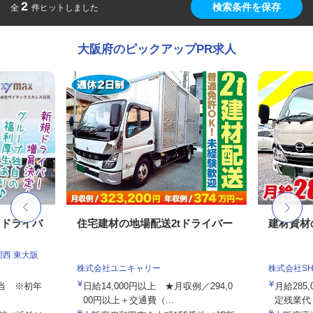
2
検索条件を保存
全
件ヒットしました
大阪府のピックアップPR求人
トドライバ
住宅建材の地場配送2tドライバー
建材資材
西 東大阪
株式会社ユニキャリー
株式会社SHOE
手当 ※初年
日給14,000円以上 ★月収例／294,0
月給285,
00円以上＋交通費（...
定残業代・