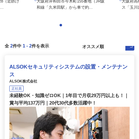
28（近鉄け
大阪府岸和田市今木町155番地（JR阪
大阪府高
..
和線「久米田駅」から車で約...
ス「玉川
2
1
-
2
全
件中
件を表示
ALSOKセキュリティシステムの設置・メンテナン
ス
ALSOK株式会社
正社員
未経験OK・知識ゼロOK｜1年目で月収29万円以上も！｜
賞与平均137万円｜20代30代多数活躍中！