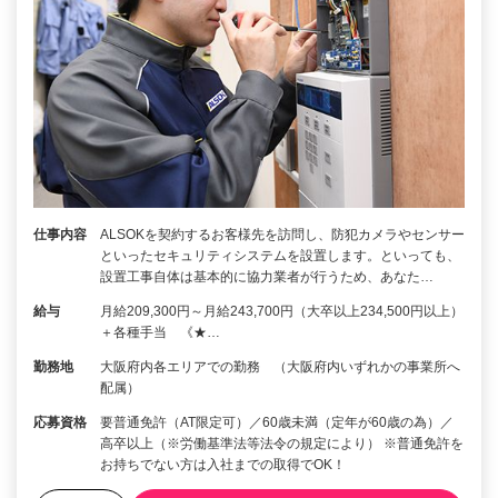
仕事内容
ALSOKを契約するお客様先を訪問し、防犯カメラやセンサー
といったセキュリティシステムを設置します。といっても、
設置工事自体は基本的に協力業者が行うため、あなた…
給与
月給209,300円～月給243,700円（大卒以上234,500円以上）
＋各種手当 《★…
勤務地
大阪府内各エリアでの勤務 （大阪府内いずれかの事業所へ
配属）
応募資格
要普通免許（AT限定可）／60歳未満（定年が60歳の為）／
高卒以上（※労働基準法等法令の規定により） ※普通免許を
お持ちでない方は入社までの取得でOK！