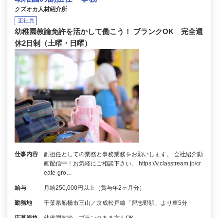
クズオカ人材紹介所
正社員
幼稚園教諭免許を活かして働こう！ ブランクOK 完全週
休2日制（土曜・日曜）
仕事内容
副担任としての業務と事務業務をお願いします。 会社紹介動
画配信中！お気軽にご相談下さい。 https://v.classtream.jp/cr
eate-gro…
給与
月給250,000円以上（賞与年2ヶ月分）
勤務地
千葉県船橋市三山／京成松戸線「習志野駅」より車5分