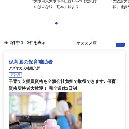
大阪府東大阪市本庄西1-3-28（近鉄け
大阪府大
いはんな線「荒本」駅より...
駅」徒歩3
2
1
-
2
全
件中
件を表示
保育園の保育補助者
クズオカ人材紹介所
正社員
子育て支援員資格を全額会社負担で取得できます♪ 保育士
資格所持者大歓迎！ 完全週休2日制