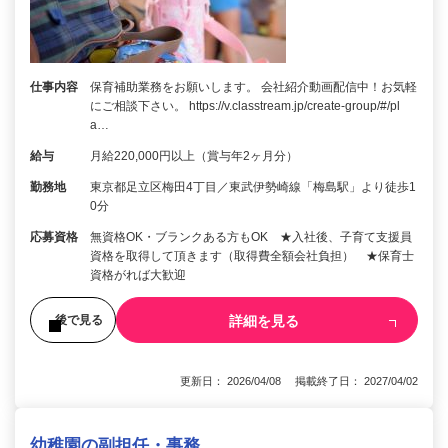
仕事内容
保育補助業務をお願いします。 会社紹介動画配信中！お気軽
にご相談下さい。 https://v.classtream.jp/create-group/#/pl
a…
給与
月給220,000円以上（賞与年2ヶ月分）
勤務地
東京都足立区梅田4丁目／東武伊勢崎線「梅島駅」より徒歩1
0分
応募資格
無資格OK・ブランクある方もOK ★入社後、子育て支援員
資格を取得して頂きます（取得費全額会社負担） ★保育士
資格がれば大歓迎
詳細を見る
後で見る
更新日： 2026/04/08 掲載終了日： 2027/04/02
幼稚園の副担任・事務