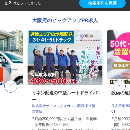
2
検索条件を保存
全
件ヒットしました
大阪府のピックアップPR求人
リネン配送の中型ルートドライバ
設備の遠
ー
株式会社ザイマックスカレス関西 東大阪
住友不動産建
営業所
01
月給290,000円以上＋諸手当 ※初年
月給200
度年収例／430～500...
間）300,0