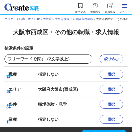
後で見る
閲覧履歴
会員登録
メニュー
クリエイト転職・求人TOP
＞
大阪府
＞
大阪府大阪市
＞
大阪市西成区
＞
大阪市西成区・その他の転
大阪市西成区・その他の転職・求人情報
検索条件の設定
絞り込む
職種
指定しない
選択
エリア
大阪府大阪市(西成区)
選択
条件
職場体験・見学
選択
業種
指定しない
選択