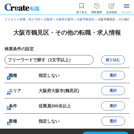
後で見る
閲覧履歴
会員登録
メニュー
クリエイト転職・求人TOP
＞
大阪府
＞
大阪府大阪市
＞
大阪市鶴見区
＞
大阪市鶴見区・その他の転
大阪市鶴見区・その他の転職・求人情報
検索条件の設定
絞り込む
職種
指定しない
選択
エリア
大阪府大阪市(鶴見区)
選択
条件
従業員300名以上
選択
業種
指定しない
選択