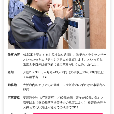
仕事内容
ALSOKを契約するお客様先を訪問し、防犯カメラやセンサー
といったセキュリティシステムを設置します。といっても、
設置工事自体は基本的に協力業者が行うため、あなた…
給与
月給209,300円～月給243,700円（大卒以上234,500円以上）
＋各種手当 《★…
勤務地
大阪府内各エリアでの勤務 （大阪府内いずれかの事業所へ
配属）
応募資格
要普通免許（AT限定可）／60歳未満（定年が60歳の為）／
高卒以上（※労働基準法等法令の規定により） ※普通免許を
お持ちでない方は入社までの取得でOK！