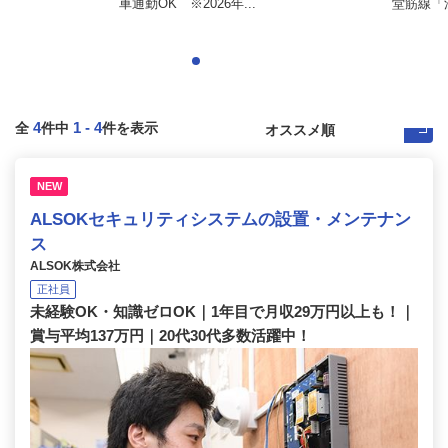
車通勤OK ※2026年...
堂筋線「
4
1
-
4
全
件中
件を表示
NEW
ALSOKセキュリティシステムの設置・メンテナン
ス
ALSOK株式会社
正社員
未経験OK・知識ゼロOK｜1年目で月収29万円以上も！｜
賞与平均137万円｜20代30代多数活躍中！