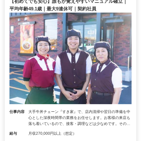
【初めてでも安心】誰もが覚えやすいマニュアル確立｜
平均年齢49.1歳｜最大9連休可｜契約社員
仕事内容
大手牛丼チェーン『すき家』で、店内清掃や翌日の準備を中
心とした深夜時間帯の業務をお任せします。お客様の来店も
落ち着いているので、接客・調理などは少なめです。その…
給与
月収270,000円以上（想定）