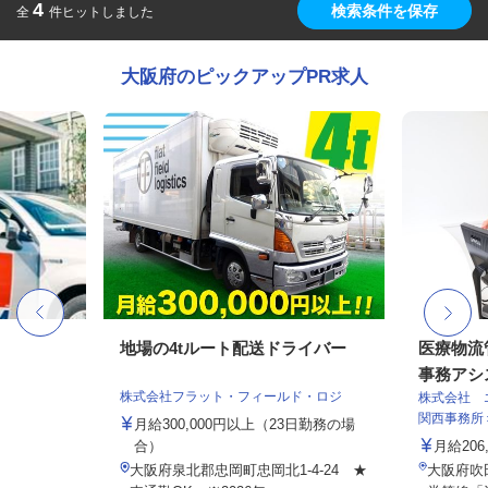
4
検索条件を保存
全
件ヒットしました
大阪府のピックアップPR求人
地場の4tルート配送ドライバー
医療物流
事務アシス
株式会社フラット・フィールド・ロジ
株式会社 
関西事務所
月給300,000円以上（23日勤務の場
合）
月給206,
大阪府泉北郡忠岡町忠岡北1-4-24 ★
大阪府吹