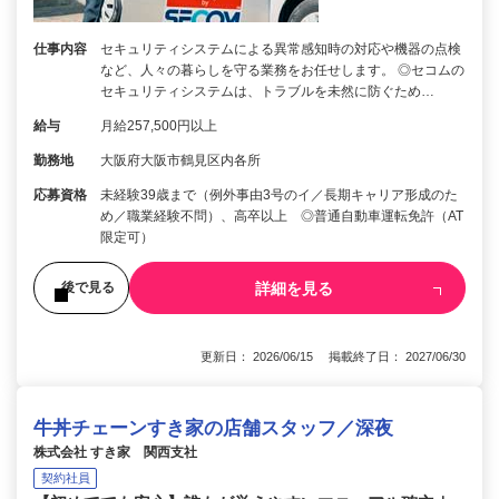
仕事内容
セキュリティシステムによる異常感知時の対応や機器の点検
など、人々の暮らしを守る業務をお任せします。 ◎セコムの
セキュリティシステムは、トラブルを未然に防ぐため…
給与
月給257,500円以上
勤務地
大阪府大阪市鶴見区内各所
応募資格
未経験39歳まで（例外事由3号のイ／長期キャリア形成のた
め／職業経験不問）、高卒以上 ◎普通自動車運転免許（AT
限定可）
詳細を見る
後で見る
更新日： 2026/06/15 掲載終了日： 2027/06/30
牛丼チェーンすき家の店舗スタッフ／深夜
株式会社 すき家 関西支社
契約社員