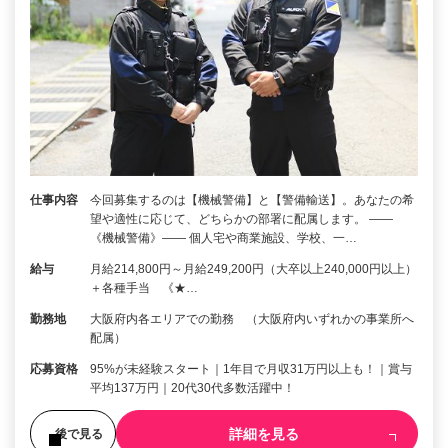
仕事内容
今回募集するのは【機械警備】と【警備輸送】。あなたの希
望や適性に応じて、どちらかの部署に配属します。 ――
《機械警備》―― 個人宅や商業施設、学校、一…
給与
月給214,800円～月給249,200円（大卒以上240,000円以上）
＋各種手当 《★…
勤務地
大阪府内各エリアでの勤務 （大阪府内いずれかの事業所へ
配属）
応募資格
95%が未経験スタート｜1年目で月収31万円以上も！｜賞与
平均137万円｜20代30代多数活躍中！
詳細を見る
後で見る