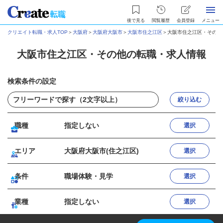
後で見る
閲覧履歴
会員登録
メニュー
クリエイト転職・求人TOP
＞
大阪府
＞
大阪府大阪市
＞
大阪市住之江区
＞
大阪市住之江区・その他
大阪市住之江区・その他の転職・求人情報
検索条件の設定
絞り込む
職種
指定しない
選択
エリア
大阪府大阪市(住之江区)
選択
条件
職場体験・見学
選択
業種
指定しない
選択