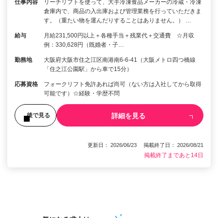
仕事内容
リーチリフトを使って、大手冷凍食品メーカーの冷蔵・冷凍
倉庫内で、商品の入出庫および管理業務を行っていただきま
す。（重たい物を運んだりすることはありません。） …
給与
月給231,500円以上＋各種手当＋残業代＋交通費 ☆月収
例：330,628円（既婚者・子…
勤務地
大阪府大阪市住之江区南港南6-6-41（大阪メトロ四つ橋線
「住之江公園駅」から車で15分）
応募資格
フォークリフト免許あれば尚可（ない方は入社してから取得
可能です）☆経験・学歴不問
詳細を見る
後で見る
更新日： 2026/06/23 掲載終了日： 2026/08/21
掲載終了まであと14日
1