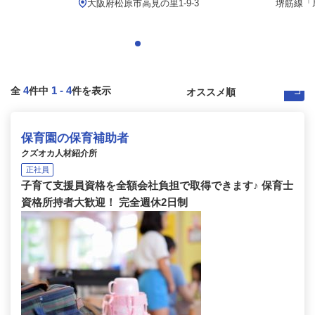
大阪府松原市高見の里1-9-3
堺筋線「
4
1
-
4
全
件中
件を表示
保育園の保育補助者
クズオカ人材紹介所
正社員
子育て支援員資格を全額会社負担で取得できます♪ 保育士
資格所持者大歓迎！ 完全週休2日制