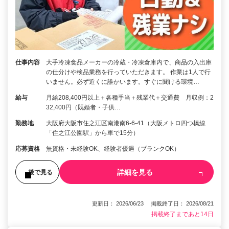
仕事内容
大手冷凍食品メーカーの冷蔵・冷凍倉庫内で、商品の入出庫
の仕分けや検品業務を行っていただきます。 作業は1人で行
いません。必ず近くに誰かいます。すぐに聞ける環境…
給与
月給208,400円以上＋各種手当＋残業代＋交通費 月収例：2
32,400円（既婚者・子供…
勤務地
大阪府大阪市住之江区南港南6-6-41（大阪メトロ四つ橋線
「住之江公園駅」から車で15分）
応募資格
無資格・未経験OK、経験者優遇（ブランクOK）
詳細を見る
後で見る
更新日： 2026/06/23 掲載終了日： 2026/08/21
掲載終了まであと14日