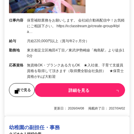
仕事内容
保育補助業務をお願いします。 会社紹介動画配信中！お気軽
にご相談下さい。 https://v.classtream.jp/create-group/#/pl
a…
給与
月給220,000円以上（賞与年2ヶ月分）
勤務地
東京都足立区梅田4丁目／東武伊勢崎線「梅島駅」より徒歩1
0分
応募資格
無資格OK・ブランクある方もOK ★入社後、子育て支援員
資格を取得して頂きます（取得費全額会社負担） ★保育士
資格がれば大歓迎
詳細を見る
後で見る
更新日： 2026/04/08 掲載終了日： 2027/04/02
幼稚園の副担任・事務