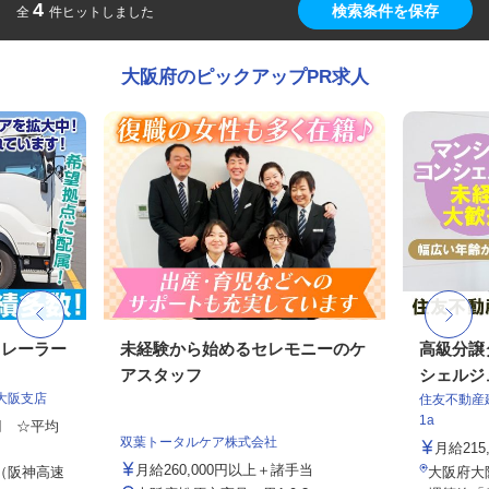
4
検索条件を保存
全
件ヒットしました
大阪府のピックアップPR求人
トレーラー
未経験から始めるセレモニーのケ
高級分譲
アスタッフ
シェルジ
大阪支店
住友不動産建
1a
0円 ☆平均
双葉トータルケア株式会社
月給21
月給260,000円以上＋諸手当
 （阪神高速
大阪府大