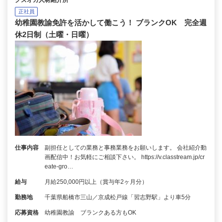
クズオカ人材紹介所
正社員
幼稚園教諭免許を活かして働こう！ ブランクOK 完全週
休2日制（土曜・日曜）
仕事内容
副担任としての業務と事務業務をお願いします。 会社紹介動
画配信中！お気軽にご相談下さい。 https://v.classtream.jp/cr
eate-gro…
給与
月給250,000円以上（賞与年2ヶ月分）
勤務地
千葉県船橋市三山／京成松戸線「習志野駅」より車5分
応募資格
幼稚園教諭 ブランクある方もOK