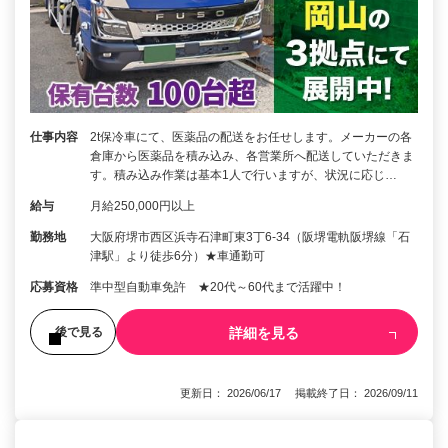
仕事内容
2t保冷車にて、医薬品の配送をお任せします。メーカーの各
倉庫から医薬品を積み込み、各営業所へ配送していただきま
す。積み込み作業は基本1人で行いますが、状況に応じ…
給与
月給250,000円以上
勤務地
大阪府堺市西区浜寺石津町東3丁6-34（阪堺電軌阪堺線「石
津駅」より徒歩6分）★車通勤可
応募資格
準中型自動車免許 ★20代～60代まで活躍中！
詳細を見る
後で見る
更新日： 2026/06/17 掲載終了日： 2026/09/11