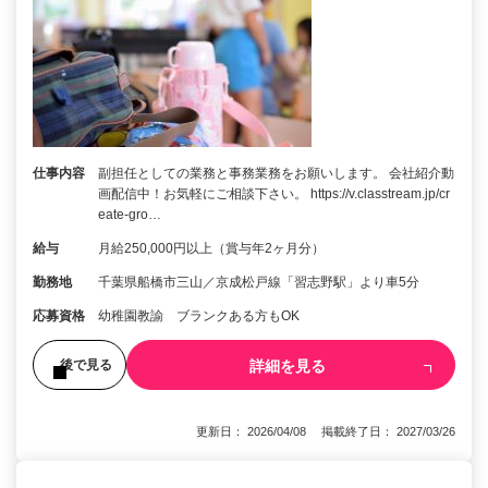
仕事内容
副担任としての業務と事務業務をお願いします。 会社紹介動
画配信中！お気軽にご相談下さい。 https://v.classtream.jp/cr
eate-gro…
給与
月給250,000円以上（賞与年2ヶ月分）
勤務地
千葉県船橋市三山／京成松戸線「習志野駅」より車5分
応募資格
幼稚園教諭 ブランクある方もOK
詳細を見る
後で見る
更新日： 2026/04/08 掲載終了日： 2027/03/26