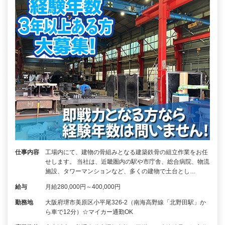
仕事内容
工場内にて、建物の骨組みとなる建築鉄骨の組立作業をお任
せします。 当社は、近畿圏内の駅や市庁舎、総合病院、物流
施設、タワーマンションなど、多くの建物で土台とし…
給与
月給280,000円～400,000円
勤務地
大阪府堺市美原区小平尾326-2（南海高野線「北野田駅」か
ら車で12分）☆マイカー通勤OK