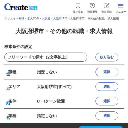
後で見る
閲覧履歴
会員登録
メニュー
クリエイト転職・求人TOP
＞
大阪府
＞
大阪府堺市
＞
大阪府堺市・その他の転職・求人情報
大阪府堺市・その他の転職・求人情報
検索条件の設定
絞り込む
職種
指定しない
選択
エリア
大阪府堺市(すべて)
選択
条件
U・Iターン歓迎
選択
業種
指定しない
選択