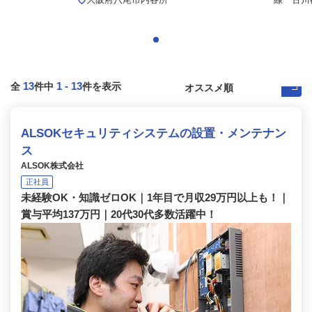
13
1
-
13
全
件中
件を表示
ALSOKセキュリティシステムの設置・メンテナン
ス
ALSOK株式会社
正社員
未経験OK・知識ゼロOK｜1年目で月収29万円以上も！｜
賞与平均137万円｜20代30代多数活躍中！