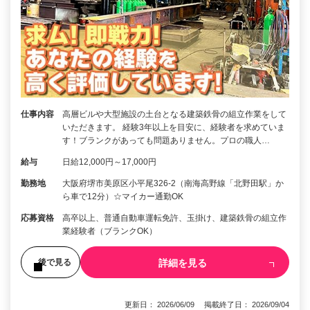
仕事内容
高層ビルや大型施設の土台となる建築鉄骨の組立作業をして
いただきます。 経験3年以上を目安に、経験者を求めていま
す！ブランクがあっても問題ありません。プロの職人…
給与
日給12,000円～17,000円
勤務地
大阪府堺市美原区小平尾326-2（南海高野線「北野田駅」か
ら車で12分）☆マイカー通勤OK
応募資格
高卒以上、普通自動車運転免許、玉掛け、建築鉄骨の組立作
業経験者（ブランクOK）
詳細を見る
後で見る
更新日： 2026/06/09 掲載終了日： 2026/09/04