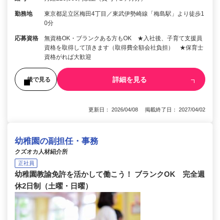
勤務地
東京都足立区梅田4丁目／東武伊勢崎線「梅島駅」より徒歩1
0分
応募資格
無資格OK・ブランクある方もOK ★入社後、子育て支援員
資格を取得して頂きます（取得費全額会社負担） ★保育士
資格がれば大歓迎
詳細を見る
後で見る
更新日： 2026/04/08 掲載終了日： 2027/04/02
幼稚園の副担任・事務
クズオカ人材紹介所
正社員
幼稚園教諭免許を活かして働こう！ ブランクOK 完全週
休2日制（土曜・日曜）