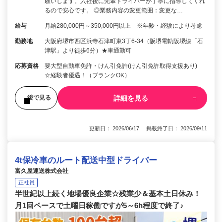
願いします。入社後に先輩ドライバーが丁寧に指導してくれ
るので安心です。 ◎業務内容の変更範囲：変更な…
給与
月給280,000円～350,000円以上 ※年齢・経験により考慮
勤務地
大阪府堺市西区浜寺石津町東3丁6-34（阪堺電軌阪堺線「石
津駅」より徒歩6分）★車通勤可
応募資格
要大型自動車免許・けん引免許(けん引免許取得支援あり)
☆経験者優遇！（ブランクOK）
詳細を見る
後で見る
更新日： 2026/06/17 掲載終了日： 2026/09/11
4t保冷車のルート配送中型ドライバー
富久屋運送株式会社
正社員
半世紀以上続く地場優良企業☆残業少＆基本土日休み！
月1回ペースで土曜日稼働ですが5～6h程度で終了♪