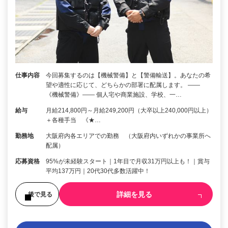
仕事内容
今回募集するのは【機械警備】と【警備輸送】。あなたの希
望や適性に応じて、どちらかの部署に配属します。 ――
《機械警備》―― 個人宅や商業施設、学校、一…
給与
月給214,800円～月給249,200円（大卒以上240,000円以上）
＋各種手当 《★…
勤務地
大阪府内各エリアでの勤務 （大阪府内いずれかの事業所へ
配属）
応募資格
95%が未経験スタート｜1年目で月収31万円以上も！｜賞与
平均137万円｜20代30代多数活躍中！
詳細を見る
後で見る