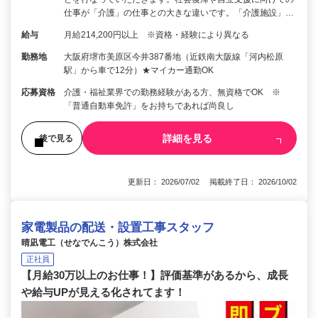
仕事が「介護」の仕事との大きな違いです。「介護施設」…
給与
月給214,200円以上 ※資格・経験により異なる
勤務地
大阪府堺市美原区今井387番地（近鉄南大阪線「河内松原
駅」から車で12分）★マイカー通勤OK
応募資格
介護・福祉業界での勤務経験がある方、無資格でOK ※
「普通自動車免許」をお持ちであれば尚良し
詳細を見る
後で見る
更新日： 2026/07/02 掲載終了日： 2026/10/02
家電製品の配送・設置工事スタッフ
晴凪電工（せなでんこう）株式会社
正社員
【月給30万以上のお仕事！】評価基準があるから、成長
や給与UPが見える化されてます！