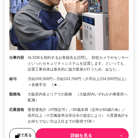
仕事内容
ALSOKを契約するお客様先を訪問し、防犯カメラやセンサー
といったセキュリティシステムを設置します。といっても、
設置工事自体は基本的に協力業者が行うため、あなた…
給与
月給209,300円～月給243,700円（大卒以上234,500円以上）
＋各種手当 《★…
勤務地
大阪府内各エリアでの勤務 （大阪府内いずれかの事業所へ
配属）
応募資格
要普通免許（AT限定可）／60歳未満（定年が60歳の為）／
高卒以上（※労働基準法等法令の規定により） ※普通免許を
お持ちでない方は入社までの取得でOK！
詳細を見る
後で見る