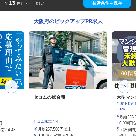
13
検索条件を保存
全
件ヒットしました
大阪府のピックアップPR求人
フ
セコムの総合職
大型マン
住友不動産建
002a
月給223
セコム株式会社
円
0,000円
月給257,500円以上
-4-43
大阪府門
大阪府八尾市内各所
線「古川