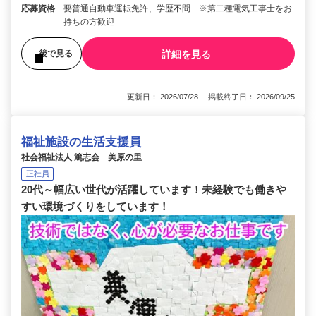
応募資格
要普通自動車運転免許、学歴不問 ※第二種電気工事士をお
持ちの方歓迎
詳細を見る
後で見る
更新日： 2026/07/28 掲載終了日： 2026/09/25
福祉施設の生活支援員
社会福祉法人 篤志会 美原の里
正社員
20代～幅広い世代が活躍しています！未経験でも働きや
すい環境づくりをしています！