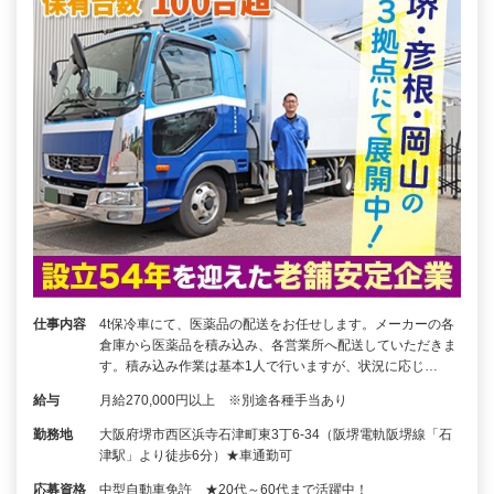
仕事内容
4t保冷車にて、医薬品の配送をお任せします。メーカーの各
倉庫から医薬品を積み込み、各営業所へ配送していただきま
す。積み込み作業は基本1人で行いますが、状況に応じ…
給与
月給270,000円以上 ※別途各種手当あり
勤務地
大阪府堺市西区浜寺石津町東3丁6-34（阪堺電軌阪堺線「石
津駅」より徒歩6分）★車通勤可
応募資格
中型自動車免許 ★20代～60代まで活躍中！