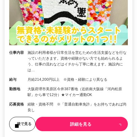
仕事内容
施設の利用者様が日常生活を営むための生活支援などを行な
っていただきます。資格や経験がない方でも始められるよ
う、仕事の流れなどはイチから丁寧に教えます。施設内に
は…
給与
月給214,200円以上 ※資格・経験により異なる
勤務地
大阪府堺市美原区今井387番地（近鉄南大阪線「河内松原
駅」から車で12分）★マイカー通勤OK
応募資格
経験・資格不問 ※「普通自動車免許」をお持ちであれば尚
良し
詳細を見る
後で見る