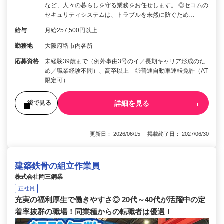
など、人々の暮らしを守る業務をお任せします。 ◎セコムの
セキュリティシステムは、トラブルを未然に防ぐため…
給与
月給257,500円以上
勤務地
大阪府堺市内各所
応募資格
未経験39歳まで（例外事由3号のイ／長期キャリア形成のた
め／職業経験不問）、高卒以上 ◎普通自動車運転免許（AT
限定可）
詳細を見る
後で見る
更新日： 2026/06/15 掲載終了日： 2027/06/30
建築鉄骨の組立作業員
株式会社岡三鋼業
正社員
充実の福利厚生で働きやすさ◎ 20代～40代が活躍中の定
着率抜群の職場！同業種からの転職者は優遇！