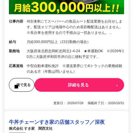
仕事内容
4t冷凍車にてスーパーへの食品ルート配送業務をお任せしま
す。配送エリアは地場中心のため長距離配送はありません。
※長台車を使用するので手積みは一切ありません。…
給与
月給300,000円以上（23日勤務の場合）
勤務地
大阪府泉北郡忠岡町忠岡北1-4-24 ★車通勤OK ※2026年1
0月に大阪府岸和田市岸の丘に移転予定です。
応募資格
中型自動車運転免許 ※運送業界にて4tトラックの乗務経験
のある方（年数は問いません）
詳細を見る
後で見る
更新日： 2026/07/28 掲載終了日： 2026/10/31
牛丼チェーンすき家の店舗スタッフ／深夜
株式会社 すき家 関西支社