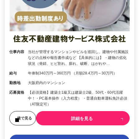
仕事内容
当社が管理するマンションやビルを巡回し、建物や付属施設
などの点検や報告書作成など 【具体的には】 ・建物の劣化
状況（発錆、ヒビ割れ、膨れ、破断、はがれや…
給与
年俸制340万円～360万円 （月額28.4万円～30万円）
勤務地
大阪府内のマンション
応募資格
【必須資格】建築士1級又は建築士2級、50代・60代活躍
中！・PC基本操作（入力程度） ・普通自動車運転免許必須
（AT限定可）
詳細を見る
後で見る