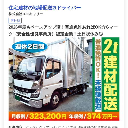
住宅建材の地場配送2tドライバー
株式会社ユニキャリー
正社員
2026年度もベースアップ済！普通免許あればOK☆Gマー
ク（安全性優良事業所）認定企業！土日祝休み◎
仕事内容
2tトラック（アルミバン）にて住宅用建材の配送業務をお願