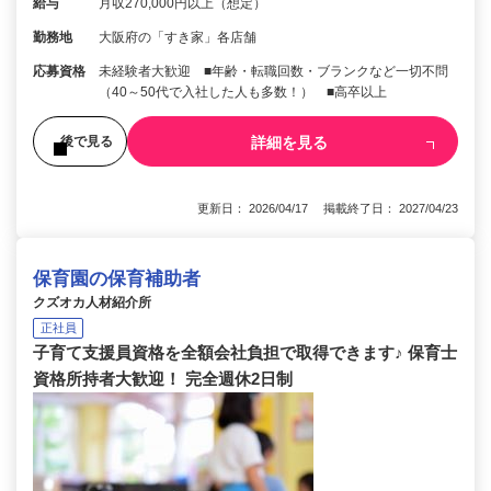
給与
月収270,000円以上（想定）
勤務地
大阪府の「すき家」各店舗
応募資格
未経験者大歓迎 ■年齢・転職回数・ブランクなど一切不問
（40～50代で入社した人も多数！） ■高卒以上
詳細を見る
後で見る
更新日： 2026/04/17 掲載終了日： 2027/04/23
保育園の保育補助者
クズオカ人材紹介所
正社員
子育て支援員資格を全額会社負担で取得できます♪ 保育士
資格所持者大歓迎！ 完全週休2日制