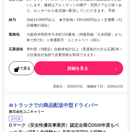
いします。建材はアルミサッシや網戸・玄関ドアなど様々あ
り、センターから各店舗へ配送していただきます。手積…
給与
日給14,000円以上 ★月収例／294,000円以上＋交通費（21
日稼働の場合）
勤務地
大阪府岸和田市今木町155番地（JR阪和線「久米田駅」から
車で約7分）☆車通勤可 ユニキャリー（001）
応募資格
準中型（5t限定）自動車免許以上（普通免許の方も応募OK！
入社後会社負担で必要資格を取得できます）
詳細を見る
後で見る
更新日： 2026/07/31 掲載終了日： 2026/12/31
4tトラックでの商品配送中型ドライバー
株式会社ユニキャリー
正社員
Gマーク（安全性優良事業所）認定企業◎2026年度もベ