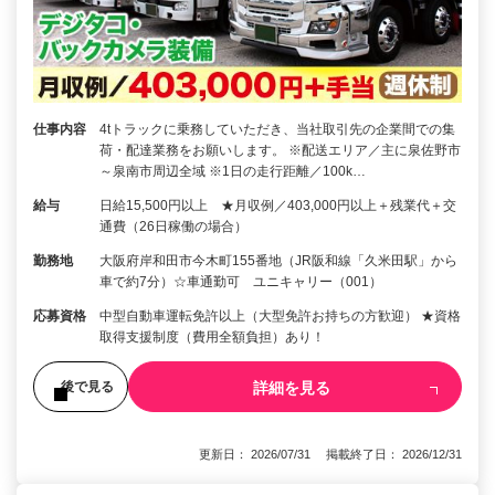
仕事内容
4tトラックに乗務していただき、当社取引先の企業間での集
荷・配達業務をお願いします。 ※配送エリア／主に泉佐野市
～泉南市周辺全域 ※1日の走行距離／100k…
給与
日給15,500円以上 ★月収例／403,000円以上＋残業代＋交
通費（26日稼働の場合）
勤務地
大阪府岸和田市今木町155番地（JR阪和線「久米田駅」から
車で約7分）☆車通勤可 ユニキャリー（001）
応募資格
中型自動車運転免許以上（大型免許お持ちの方歓迎） ★資格
取得支援制度（費用全額負担）あり！
詳細を見る
後で見る
更新日： 2026/07/31 掲載終了日： 2026/12/31