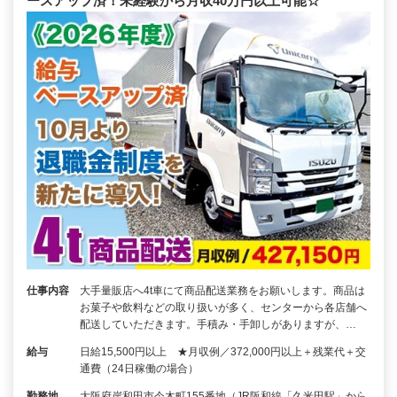
ースアップ済！未経験から月収40万円以上可能☆
仕事内容
大手量販店へ4t車にて商品配送業務をお願いします。商品は
お菓子や飲料などの取り扱いが多く、センターから各店舗へ
配送していただきます。手積み・手卸しがありますが、…
給与
日給15,500円以上 ★月収例／372,000円以上＋残業代＋交
通費（24日稼働の場合）
勤務地
大阪府岸和田市今木町155番地（JR阪和線「久米田駅」から