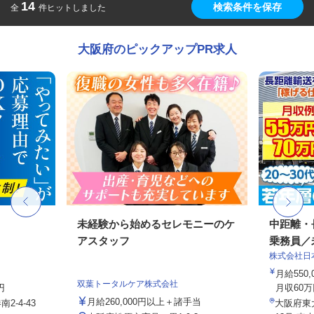
14
検索条件を保存
全
件ヒットしました
大阪府のピックアップPR求人
フ
未経験から始めるセレモニーのケ
中距離・
アスタッフ
乗務員／
株式会社日
月給550,
双葉トータルケア株式会社
円
月収60万
月給260,000円以上＋諸手当
-4-43
大阪府東大