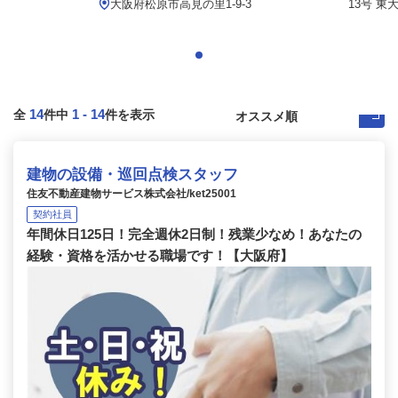
大阪府松原市高見の里1-9-3
13号 東
14
1
-
14
全
件中
件を表示
建物の設備・巡回点検スタッフ
住友不動産建物サービス株式会社/ket25001
契約社員
年間休日125日！完全週休2日制！残業少なめ！あなたの
経験・資格を活かせる職場です！【大阪府】