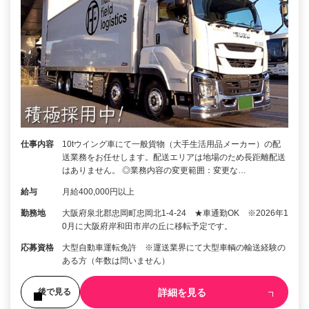
仕事内容
10tウイング車にて一般貨物（大手生活用品メーカー）の配
送業務をお任せします。配送エリアは地場のため長距離配送
はありません。 ◎業務内容の変更範囲：変更な…
給与
月給400,000円以上
勤務地
大阪府泉北郡忠岡町忠岡北1-4-24 ★車通勤OK ※2026年1
0月に大阪府岸和田市岸の丘に移転予定です。
応募資格
大型自動車運転免許 ※運送業界にて大型車輌の輸送経験の
ある方（年数は問いません）
詳細を見る
後で見る