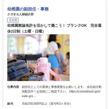
幼稚園の副担任・事務
クズオカ人材紹介所
正社員
幼稚園教諭免許を活かして働こう！ ブランクOK 完全週
休2日制（土曜・日曜）
仕事内容
副担任としての業務と事務業務をお願いします。 会社紹介動
画配信中！お気軽にご相談下さい。 https://v.classtream.jp/cr
eate-gro…
給与
月給250,000円以上（賞与年2ヶ月分）