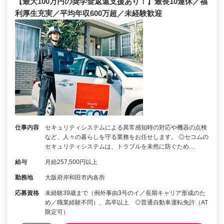
【最大100万円の奨学金返還支援あり！】最長10連休／福
利厚生充実／平均年収600万超／未経験歓迎
仕事内容
セキュリティシステムによる異常感知時の対応や機器の点検
など、人々の暮らしを守る業務をお任せします。 ◎セコムの
セキュリティシステムは、トラブルを未然に防ぐため…
給与
月給257,500円以上
勤務地
大阪府岸和田市内各所
応募資格
未経験39歳まで（例外事由3号のイ／長期キャリア形成のた
め／職業経験不問）、高卒以上 ◎普通自動車運転免許（AT
限定可）