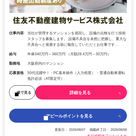
仕事内容
当社が管理するマンションを巡回し、設備の点検を行う技術
スタッフを募集します。 設備不具合を未然に把握し、重大な
不具合へと発展する前に報告していただくお仕事です…
給与
年俸340万円～360万円 （月額28.4万円～30万円）
勤務地
大阪府内のマンション
応募資格
50代活躍中！・PC基本操作（入力程度） ・普通自動車運転
免許必須（AT限定可）
詳細を見る
後で見る
アピールポイントを見る
更新日： 2026/08/07 掲載終了日： 2026/08/08