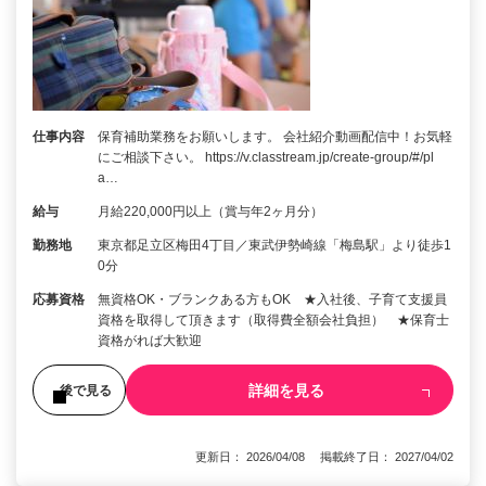
仕事内容
保育補助業務をお願いします。 会社紹介動画配信中！お気軽
にご相談下さい。 https://v.classtream.jp/create-group/#/pl
a…
給与
月給220,000円以上（賞与年2ヶ月分）
勤務地
東京都足立区梅田4丁目／東武伊勢崎線「梅島駅」より徒歩1
0分
応募資格
無資格OK・ブランクある方もOK ★入社後、子育て支援員
資格を取得して頂きます（取得費全額会社負担） ★保育士
資格がれば大歓迎
詳細を見る
後で見る
更新日： 2026/04/08 掲載終了日： 2027/04/02