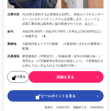
仕事内容
ALSOKを契約するお客様先を訪問し、防犯カメラやセンサー
といったセキュリティシステムを設置します。といっても、
設置工事自体は基本的に協力業者が行うため、あなた…
給与
月給209,300円～月給243,700円（大卒以上234,500円以上）
＋各種手当 《★…
勤務地
大阪府内各エリアでの勤務 （大阪府内いずれかの事業所へ
配属）
応募資格
要普通免許（AT限定可）／60歳未満（定年が60歳の為）／
高卒以上（※労働基準法等法令の規定により） ※普通免許を
お持ちでない方は入社までの取得でOK！
詳細を見る
後で見る
アピールポイントを見る
更新日： 2026/07/22 掲載終了日： 2026/08/31