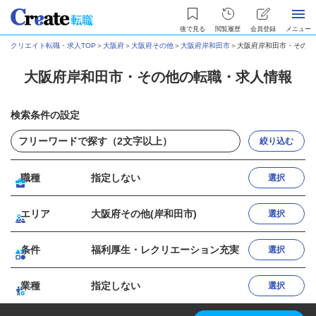
後で見る
閲覧履歴
会員登録
メニュー
クリエイト転職・求人TOP
＞
大阪府
＞
大阪府その他
＞
大阪府岸和田市
＞
大阪府岸和田市・その他
大阪府岸和田市・その他の転職・求人情報
検索条件の設定
絞り込む
職種
指定しない
選択
エリア
大阪府その他(岸和田市)
選択
条件
福利厚生・レクリエーション充実
選択
業種
指定しない
選択