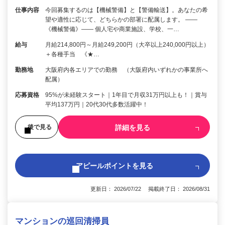
仕事内容
今回募集するのは【機械警備】と【警備輸送】。あなたの希
望や適性に応じて、どちらかの部署に配属します。 ――
《機械警備》―― 個人宅や商業施設、学校、一…
給与
月給214,800円～月給249,200円（大卒以上240,000円以上）
＋各種手当 《★…
勤務地
大阪府内各エリアでの勤務 （大阪府内いずれかの事業所へ
配属）
応募資格
95%が未経験スタート｜1年目で月収31万円以上も！｜賞与
平均137万円｜20代30代多数活躍中！
詳細を見る
後で見る
アピールポイントを見る
更新日： 2026/07/22 掲載終了日： 2026/08/31
マンションの巡回清掃員