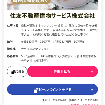
仕事内容
当社が管理するマンションを巡回し、設備の点検を行う技術
スタッフを募集します。 設備不具合を未然に把握し、重大な
不具合へと発展する前に報告していただくお仕事です…
給与
年俸340万円～360万円 （月額28.4万円～30万円）
勤務地
大阪府内のマンション
応募資格
50代活躍中！・PC基本操作（入力程度） ・普通自動車運転
免許必須（AT限定可）
詳細を見る
後で見る
アピールポイントを見る
更新日： 2026/07/28 掲載終了日： 2026/08/08