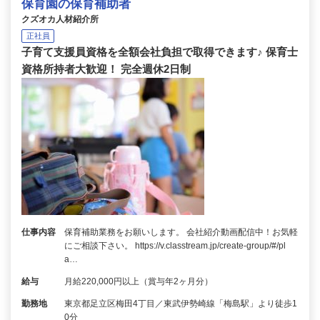
保育園の保育補助者
クズオカ人材紹介所
正社員
子育て支援員資格を全額会社負担で取得できます♪ 保育士
資格所持者大歓迎！ 完全週休2日制
仕事内容
保育補助業務をお願いします。 会社紹介動画配信中！お気軽
にご相談下さい。 https://v.classtream.jp/create-group/#/pl
a…
給与
月給220,000円以上（賞与年2ヶ月分）
勤務地
東京都足立区梅田4丁目／東武伊勢崎線「梅島駅」より徒歩1
0分