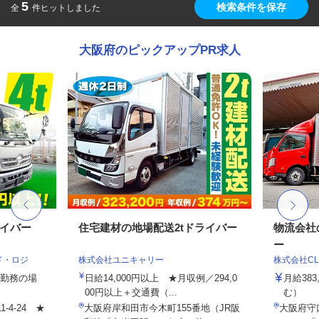
5
検索条件を保存
全
件ヒットしました
大阪府のピックアップPR求人
ライバー
住宅建材の地場配送2tドライバー
物流会社
ー
ド・ロジ
株式会社ユニキャリー
株式会社C
3日勤務の場
日給14,000円以上 ★月収例／294,0
月給38
00円以上＋交通費（...
む）
4-24 ★
大阪府岸和田市今木町155番地（JR阪
大阪府守