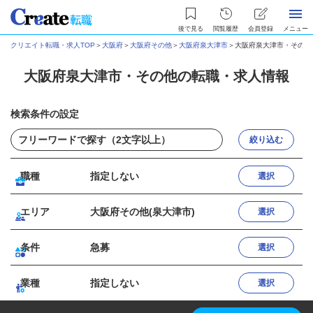
後で見る
閲覧履歴
会員登録
メニュー
クリエイト転職・求人TOP
＞
大阪府
＞
大阪府その他
＞
大阪府泉大津市
＞
大阪府泉大津市・その他
大阪府泉大津市・その他の転職・求人情報
検索条件の設定
絞り込む
職種
指定しない
選択
エリア
大阪府その他(泉大津市)
選択
条件
急募
選択
業種
指定しない
選択