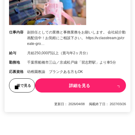
仕事内容
副担任としての業務と事務業務をお願いします。 会社紹介動
画配信中！お気軽にご相談下さい。 https://v.classtream.jp/cr
eate-gro…
給与
月給250,000円以上（賞与年2ヶ月分）
勤務地
千葉県船橋市三山／京成松戸線「習志野駅」より車5分
応募資格
幼稚園教諭 ブランクある方もOK
詳細を見る
後で見る
更新日： 2026/04/08 掲載終了日： 2027/03/26
1