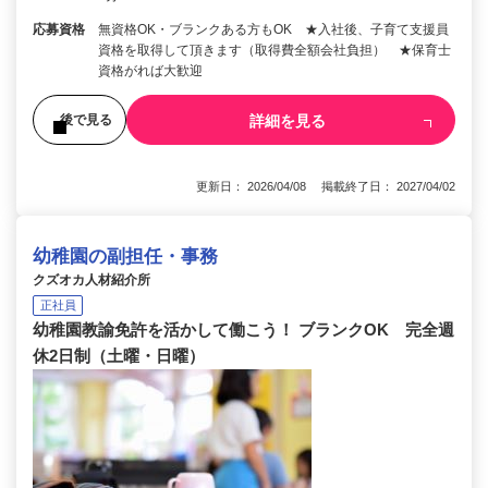
応募資格
無資格OK・ブランクある方もOK ★入社後、子育て支援員
資格を取得して頂きます（取得費全額会社負担） ★保育士
資格がれば大歓迎
詳細を見る
後で見る
更新日： 2026/04/08 掲載終了日： 2027/04/02
幼稚園の副担任・事務
クズオカ人材紹介所
正社員
幼稚園教諭免許を活かして働こう！ ブランクOK 完全週
休2日制（土曜・日曜）