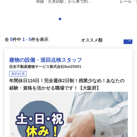
和線「久米田駅」から車で約...
レール「大
5
1
-
5
全
件中
件を表示
建物の設備・巡回点検スタッフ
住友不動産建物サービス株式会社/ket25001
契約社員
年間休日124日！完全週休2日制！残業少なめ！あなたの
経験・資格を活かせる職場です！【大阪府】