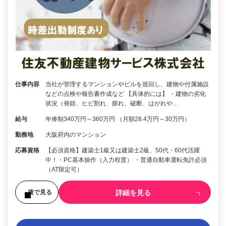
仕事内容
当社が管理するマンションやビルを巡回し、建物や付属施設
などの点検や報告書作成など 【具体的には】 ・建物の劣化
状況（発錆、ヒビ割れ、膨れ、破断、はがれや…
給与
年俸制340万円～360万円 （月額28.4万円～30万円）
勤務地
大阪府内のマンション
応募資格
【必須資格】建築士1級又は建築士2級、50代・60代活躍
中！・PC基本操作（入力程度） ・普通自動車運転免許必須
（AT限定可）
詳細を見る
後で見る