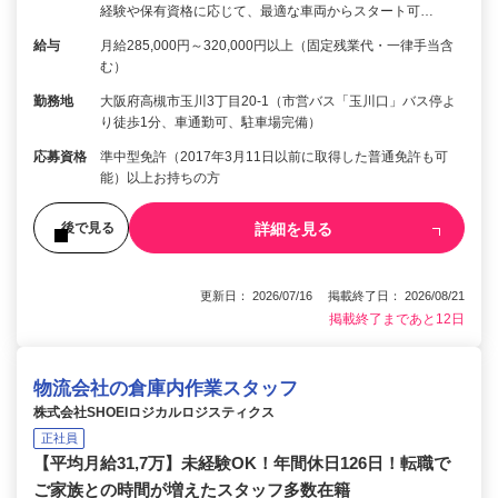
経験や保有資格に応じて、最適な車両からスタート可…
給与
月給285,000円～320,000円以上（固定残業代・一律手当含
む）
勤務地
大阪府高槻市玉川3丁目20-1（市営バス「玉川口」バス停よ
り徒歩1分、車通勤可、駐車場完備）
応募資格
準中型免許（2017年3月11日以前に取得した普通免許も可
能）以上お持ちの方
詳細を見る
後で見る
更新日： 2026/07/16 掲載終了日： 2026/08/21
掲載終了まであと12日
物流会社の倉庫内作業スタッフ
株式会社SHOEIロジカルロジスティクス
正社員
【平均月給31,7万】未経験OK！年間休日126日！転職で
ご家族との時間が増えたスタッフ多数在籍