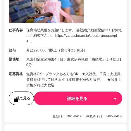
仕事内容
保育補助業務をお願いします。 会社紹介動画配信中！お気軽
にご相談下さい。 https://v.classtream.jp/create-group/#/pl
a…
給与
月給220,000円以上（賞与年2ヶ月分）
勤務地
東京都足立区梅田4丁目／東武伊勢崎線「梅島駅」より徒歩1
0分
応募資格
無資格OK・ブランクある方もOK ★入社後、子育て支援員
資格を取得して頂きます（取得費全額会社負担） ★保育士
資格がれば大歓迎
詳細を見る
後で見る
更新日： 2026/04/08 掲載終了日： 2027/04/02