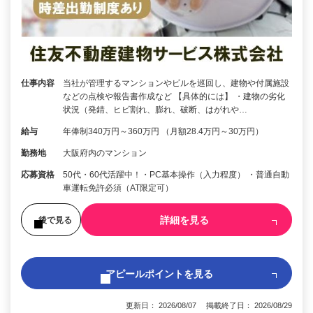
仕事内容
当社が管理するマンションやビルを巡回し、建物や付属施設
などの点検や報告書作成など 【具体的には】 ・建物の劣化
状況（発錆、ヒビ割れ、膨れ、破断、はがれや…
給与
年俸制340万円～360万円 （月額28.4万円～30万円）
勤務地
大阪府内のマンション
応募資格
50代・60代活躍中！・PC基本操作（入力程度） ・普通自動
車運転免許必須（AT限定可）
詳細を見る
後で見る
アピールポイントを見る
更新日： 2026/08/07 掲載終了日： 2026/08/29