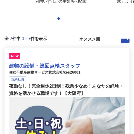
府内いずれかの事業所へ配属）
駅」より徒
7
1
-
7
全
件中
件を表示
NEW
建物の設備・巡回点検スタッフ
住友不動産建物サービス株式会社/kes26001
契約社員
夜勤なし！完全週休2日制！残業少なめ！あなたの経験・
資格を活かせる職場です！【大阪府】