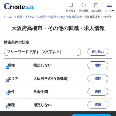
後で見る
閲覧履歴
会員登録
メニュー
クリエイト転職・求人TOP
＞
大阪府
＞
大阪府その他
＞
大阪府高槻市
＞
大阪府高槻市・その他の転
大阪府高槻市・その他の転職・求人情報
検索条件の設定
絞り込む
職種
指定しない
選択
エリア
大阪府その他(高槻市)
選択
条件
学歴不問
選択
業種
指定しない
選択