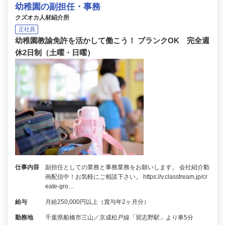
幼稚園の副担任・事務
クズオカ人材紹介所
正社員
幼稚園教諭免許を活かして働こう！ ブランクOK 完全週
休2日制（土曜・日曜）
仕事内容
副担任としての業務と事務業務をお願いします。 会社紹介動
画配信中！お気軽にご相談下さい。 https://v.classtream.jp/cr
eate-gro…
給与
月給250,000円以上（賞与年2ヶ月分）
勤務地
千葉県船橋市三山／京成松戸線「習志野駅」より車5分