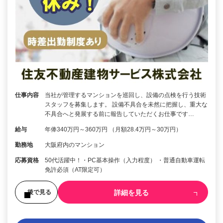
仕事内容
当社が管理するマンションを巡回し、設備の点検を行う技術
スタッフを募集します。 設備不具合を未然に把握し、重大な
不具合へと発展する前に報告していただくお仕事です…
給与
年俸340万円～360万円 （月額28.4万円～30万円）
勤務地
大阪府内のマンション
応募資格
50代活躍中！・PC基本操作（入力程度） ・普通自動車運転
免許必須（AT限定可）
詳細を見る
後で見る