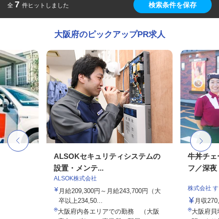
7
検索条件を保存
全
件ヒットしました
大阪府のピックアップPR求人
ALSOKセキュリティシステムの
牛丼チェ
設置・メンテ...
フ／深夜
ALSOK株式会社
株式会社 
月給209,300円～月給243,700円（大
卒以上234,50...
月収27
大阪府内各エリアでの勤務 （大阪
大阪府貝