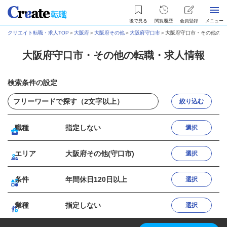
後で見る
閲覧履歴
会員登録
メニュー
クリエイト転職・求人TOP
＞
大阪府
＞
大阪府その他
＞
大阪府守口市
＞
大阪府守口市・その他の転
大阪府守口市・その他の転職・求人情報
検索条件の設定
絞り込む
職種
指定しない
選択
エリア
大阪府その他(守口市)
選択
条件
年間休日120日以上
選択
業種
指定しない
選択