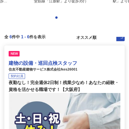
...
堂筋線「江坂駅」より徒歩3分）
駅」より徒
6
1
-
6
全
件中
件を表示
NEW
建物の設備・巡回点検スタッフ
住友不動産建物サービス株式会社/kes26001
契約社員
夜勤なし！完全週休2日制！残業少なめ！あなたの経験・
資格を活かせる職場です！【大阪府】