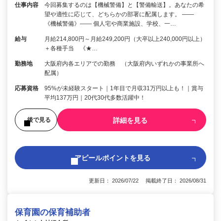
仕事内容
今回募集するのは【機械警備】と【警備輸送】。あなたの希
望や適性に応じて、どちらかの部署に配属します。 ――
《機械警備》―― 個人宅や商業施設、学校、一…
給与
月給214,800円～月給249,200円（大卒以上240,000円以上）
＋各種手当 《★…
勤務地
大阪府内各エリアでの勤務 （大阪府内いずれかの事業所へ
配属）
応募資格
95%が未経験スタート｜1年目で月収31万円以上も！｜賞与
平均137万円｜20代30代多数活躍中！
詳細を見る
後で見る
アピールポイントを見る
更新日： 2026/07/22 掲載終了日： 2026/08/31
保育園の保育補助者