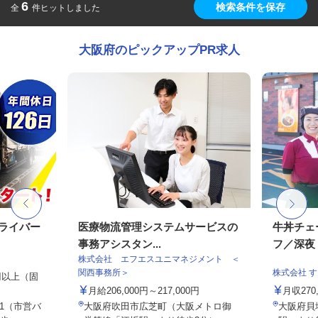
6
検索条件を保存
全
件ヒットしました
大阪府のピックアップPR求人
ドライバー
医療物流管理システムサービスの
牛丼チェ
事務アシスタン...
フ／深夜
株式会社 エフエスユニマネジメント ＜
関西事務所＞
株式会社 
0円以上（固
月給206,000円～217,000円
月収27
-1（市営バ
大阪府吹田市広芝町（大阪メトロ御
大阪府貝