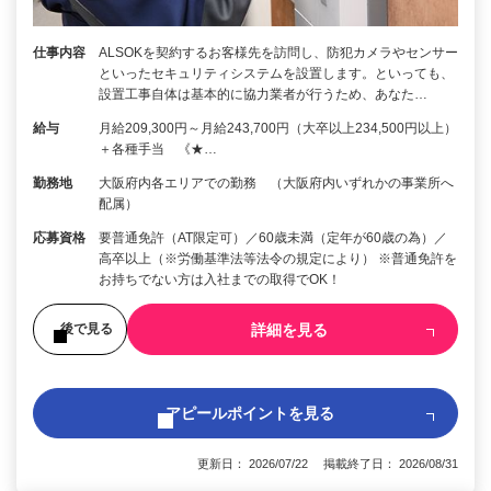
仕事内容
ALSOKを契約するお客様先を訪問し、防犯カメラやセンサー
といったセキュリティシステムを設置します。といっても、
設置工事自体は基本的に協力業者が行うため、あなた…
給与
月給209,300円～月給243,700円（大卒以上234,500円以上）
＋各種手当 《★…
勤務地
大阪府内各エリアでの勤務 （大阪府内いずれかの事業所へ
配属）
応募資格
要普通免許（AT限定可）／60歳未満（定年が60歳の為）／
高卒以上（※労働基準法等法令の規定により） ※普通免許を
お持ちでない方は入社までの取得でOK！
詳細を見る
後で見る
アピールポイントを見る
更新日： 2026/07/22 掲載終了日： 2026/08/31