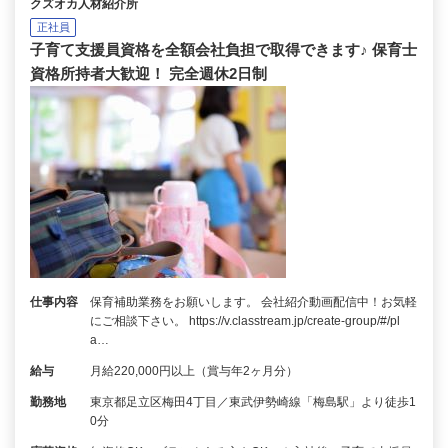
クズオカ人材紹介所
正社員
子育て支援員資格を全額会社負担で取得できます♪ 保育士
資格所持者大歓迎！ 完全週休2日制
仕事内容
保育補助業務をお願いします。 会社紹介動画配信中！お気軽
にご相談下さい。 https://v.classtream.jp/create-group/#/pl
a…
給与
月給220,000円以上（賞与年2ヶ月分）
勤務地
東京都足立区梅田4丁目／東武伊勢崎線「梅島駅」より徒歩1
0分