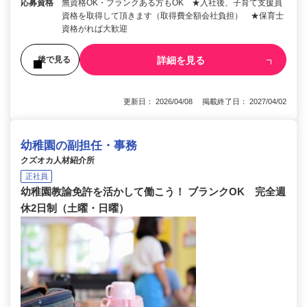
応募資格
無資格OK・ブランクある方もOK ★入社後、子育て支援員
資格を取得して頂きます（取得費全額会社負担） ★保育士
資格がれば大歓迎
詳細を見る
後で見る
更新日： 2026/04/08 掲載終了日： 2027/04/02
幼稚園の副担任・事務
クズオカ人材紹介所
正社員
幼稚園教諭免許を活かして働こう！ ブランクOK 完全週
休2日制（土曜・日曜）