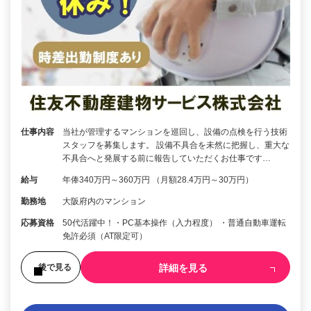
仕事内容
当社が管理するマンションを巡回し、設備の点検を行う技術
スタッフを募集します。 設備不具合を未然に把握し、重大な
不具合へと発展する前に報告していただくお仕事です…
給与
年俸340万円～360万円 （月額28.4万円～30万円）
勤務地
大阪府内のマンション
応募資格
50代活躍中！・PC基本操作（入力程度） ・普通自動車運転
免許必須（AT限定可）
詳細を見る
後で見る