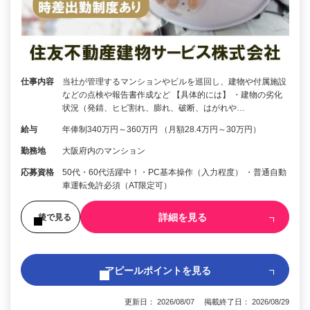
仕事内容
当社が管理するマンションやビルを巡回し、建物や付属施設
などの点検や報告書作成など 【具体的には】 ・建物の劣化
状況（発錆、ヒビ割れ、膨れ、破断、はがれや…
給与
年俸制340万円～360万円 （月額28.4万円～30万円）
勤務地
大阪府内のマンション
応募資格
50代・60代活躍中！・PC基本操作（入力程度） ・普通自動
車運転免許必須（AT限定可）
詳細を見る
後で見る
アピールポイントを見る
更新日： 2026/08/07 掲載終了日： 2026/08/29