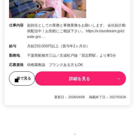
仕事内容
副担任としての業務と事務業務をお願いします。 会社紹介動
画配信中！お気軽にご相談下さい。 https://v.classtream.jp/cr
eate-gro…
給与
月給250,000円以上（賞与年2ヶ月分）
勤務地
千葉県船橋市三山／京成松戸線「習志野駅」より車5分
応募資格
幼稚園教諭 ブランクある方もOK
詳細を見る
後で見る
更新日： 2026/04/08 掲載終了日： 2027/03/26
1