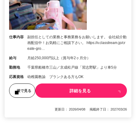
仕事内容
副担任としての業務と事務業務をお願いします。 会社紹介動
画配信中！お気軽にご相談下さい。 https://v.classtream.jp/cr
eate-gro…
給与
月給250,000円以上（賞与年2ヶ月分）
勤務地
千葉県船橋市三山／京成松戸線「習志野駅」より車5分
応募資格
幼稚園教諭 ブランクある方もOK
詳細を見る
後で見る
更新日： 2026/04/08 掲載終了日： 2027/03/26
1