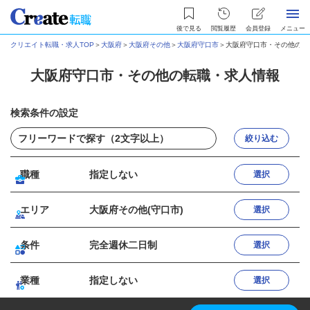
後で見る
閲覧履歴
会員登録
メニュー
クリエイト転職・求人TOP
＞
大阪府
＞
大阪府その他
＞
大阪府守口市
＞
大阪府守口市・その他の転
大阪府守口市・その他の転職・求人情報
検索条件の設定
絞り込む
職種
指定しない
選択
エリア
大阪府その他(守口市)
選択
条件
完全週休二日制
選択
業種
指定しない
選択