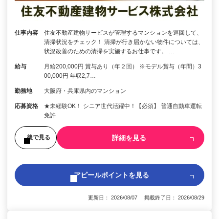
仕事内容
住友不動産建物サービスが管理するマンションを巡回して、
清掃状況をチェック！ 清掃が行き届かない物件については、
状況改善のための清掃を実施するお仕事です。 …
給与
月給200,000円 賞与あり（年２回） ※モデル賞与（年間）3
00,000円 年収2,7…
勤務地
大阪府・兵庫県内のマンション
応募資格
★未経験OK！ シニア世代活躍中！【必須】 普通自動車運転
免許
詳細を見る
後で見る
アピールポイントを見る
更新日： 2026/08/07 掲載終了日： 2026/08/29