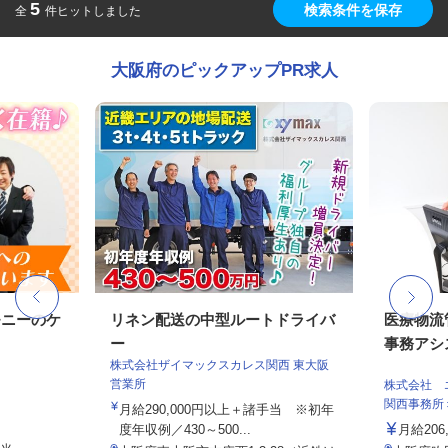
5
検索条件を保存
全
件ヒットしました
大阪府のピックアップPR求人
モニーのケ
リネン配送の中型ルートドライバ
医療物流
ー
事務アシス
株式会社ザイマックスカレス関西 東大阪
営業所
株式会社 
関西事務所
月給290,000円以上＋諸手当 ※初年
度年収例／430～500...
月給206,