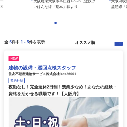
手当
大阪府東大阪市本庄西1-3-28（近鉄け
大阪府吹
3
いはんな線「荒本」駅より...
堂筋線「
5
1
-
5
全
件中
件を表示
NEW
建物の設備・巡回点検スタッフ
住友不動産建物サービス株式会社/kes26001
契約社員
夜勤なし！完全週休2日制！残業少なめ！あなたの経験・
資格を活かせる職場です！【大阪府】