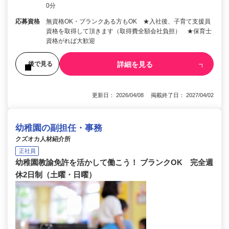
0分
応募資格
無資格OK・ブランクある方もOK ★入社後、子育て支援員
資格を取得して頂きます（取得費全額会社負担） ★保育士
資格がれば大歓迎
詳細を見る
後で見る
更新日： 2026/04/08 掲載終了日： 2027/04/02
幼稚園の副担任・事務
クズオカ人材紹介所
正社員
幼稚園教諭免許を活かして働こう！ ブランクOK 完全週
休2日制（土曜・日曜）