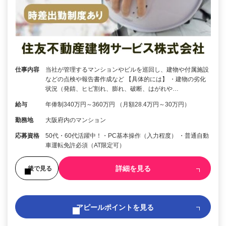
仕事内容
当社が管理するマンションやビルを巡回し、建物や付属施設
などの点検や報告書作成など 【具体的には】 ・建物の劣化
状況（発錆、ヒビ割れ、膨れ、破断、はがれや…
給与
年俸制340万円～360万円 （月額28.4万円～30万円）
勤務地
大阪府内のマンション
応募資格
50代・60代活躍中！・PC基本操作（入力程度） ・普通自動
車運転免許必須（AT限定可）
詳細を見る
後で見る
アピールポイントを見る