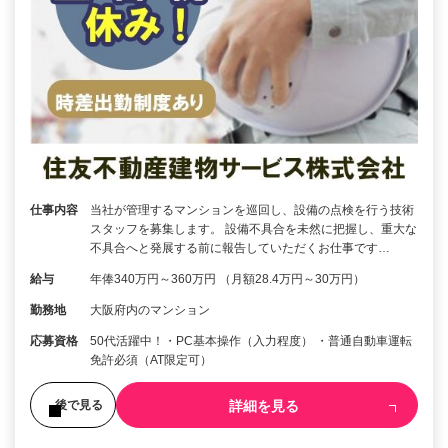
仕事内容
当社が管理するマンションを巡回し、設備の点検を行う技術
スタッフを募集します。 設備不具合を未然に把握し、重大な
不具合へと発展する前に報告していただくお仕事です…
給与
年俸340万円～360万円 （月額28.4万円～30万円）
勤務地
大阪府内のマンション
応募資格
50代活躍中！・PC基本操作（入力程度） ・普通自動車運転
免許必須（AT限定可）
詳細を見る
後で見る