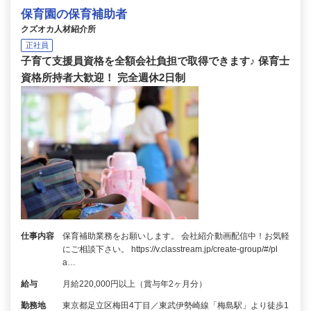
保育園の保育補助者
クズオカ人材紹介所
正社員
子育て支援員資格を全額会社負担で取得できます♪ 保育士
資格所持者大歓迎！ 完全週休2日制
仕事内容
保育補助業務をお願いします。 会社紹介動画配信中！お気軽
にご相談下さい。 https://v.classtream.jp/create-group/#/pl
a…
給与
月給220,000円以上（賞与年2ヶ月分）
勤務地
東京都足立区梅田4丁目／東武伊勢崎線「梅島駅」より徒歩1