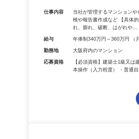
です！【大阪府】
仕事内容
当社が管理するマンション
検や報告書作成など 【具体
れ、膨れ、破断、はがれや
給与
年俸制340万円～360万円 （
勤務地
大阪府内のマンション
応募資格
【必須資格】建築士1級又は建
本操作（入力程度） ・普通