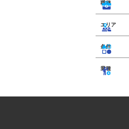
職種
エリア
条件
業種