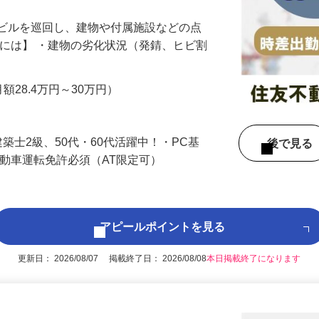
やビルを巡回し、建物や付属施設などの点
的には】 ・建物の劣化状況（発錆、ヒビ割
…
月額28.4万円～30万円）
築士2級、50代・60代活躍中！・PC基
後で見
自動車運転免許必須（AT限定可）
アピールポイントを見る
更新日： 2026/08/07 掲載終了日： 2026/08/08
本日掲載終了になります