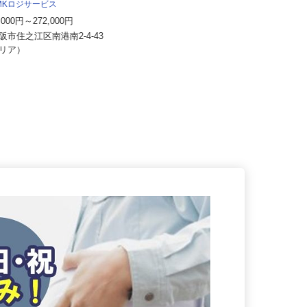
株式会社 すき家 関西支社／貝塚北町
HMKロジサービス
店
5,000円～272,000円
月収270,000円以上（想定）
大阪市住之江区南港南2-4-43
大阪府貝塚市北町17-15（南海「貝
エリア）
塚駅」より徒歩9分）★車通勤...