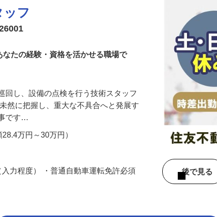
タッフ
6001
！あなたの経験・資格を活かせる職場で
を巡回し、設備の点検を行う技術スタッフ
を未然に把握し、重大な不具合へと発展す
仕事です…
額28.4万円～30万円）
作（入力程度） ・普通自動車運転免許必須
後で見