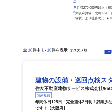
株式会社 すき家 関西支
株式会社HMKロジサービス
店
月給235,000円～272,000円
月収270,000円以上（
大阪府大阪市住之江区南港南2-4-43
大阪府貝塚市北町17-1
（関西エリア）
塚駅」より徒歩9分）★車
全
10
件中
1
-
10
件を表示
建物の設備・巡回点検ス
住友不動産建物サービス株式会社/ket2
契約社員
年間休日125日！完全週休2日制！残業