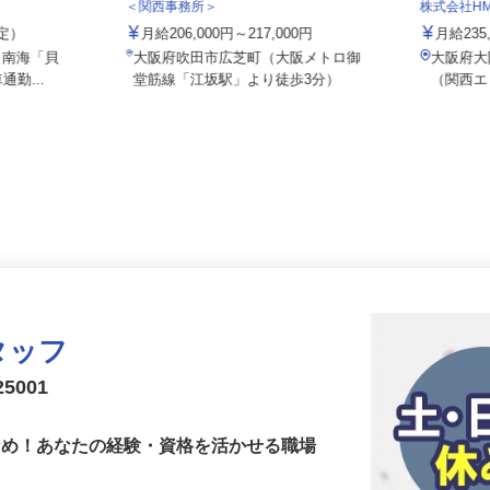
社／貝塚北町
株式会社 エフエスユニマネジメント
＜関西事務所＞
株式会社
想定）
月給206,000円～217,000円
月給23
5（南海「貝
大阪府吹田市広芝町（大阪メトロ御
大阪府
通勤...
堂筋線「江坂駅」より徒歩3分）
（関西
タッフ
5001
少なめ！あなたの経験・資格を活かせる職場