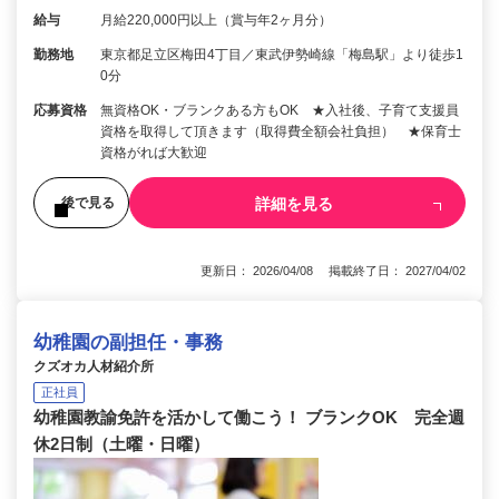
給与
月給220,000円以上（賞与年2ヶ月分）
勤務地
東京都足立区梅田4丁目／東武伊勢崎線「梅島駅」より徒歩1
0分
応募資格
無資格OK・ブランクある方もOK ★入社後、子育て支援員
資格を取得して頂きます（取得費全額会社負担） ★保育士
資格がれば大歓迎
詳細を見る
後で見る
更新日： 2026/04/08 掲載終了日： 2027/04/02
幼稚園の副担任・事務
クズオカ人材紹介所
正社員
幼稚園教諭免許を活かして働こう！ ブランクOK 完全週
休2日制（土曜・日曜）