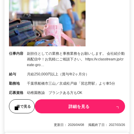
仕事内容
副担任としての業務と事務業務をお願いします。 会社紹介動
画配信中！お気軽にご相談下さい。 https://v.classtream.jp/cr
eate-gro…
給与
月給250,000円以上（賞与年2ヶ月分）
勤務地
千葉県船橋市三山／京成松戸線「習志野駅」より車5分
応募資格
幼稚園教諭 ブランクある方もOK
詳細を見る
後で見る
更新日： 2026/04/08 掲載終了日： 2027/03/26