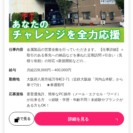
仕事内容
金属製品の営業全般を行っていただきます。 【仕事詳細】 ○
取引のある客先への納品などを兼ねた定期訪問 ○引合い（見
積り依頼）の対応 ○新規開拓などの…
給与
月給228,000円～400,000円
勤務地
大阪府八尾市福万寺町2-71（近鉄大阪線「河内山本駅」から
車で7分） ★車通勤可
応募資格
要普通免許、簡単なPC操作（メール・エクセル・ワード）
が出来る方 ☆経験・学歴・年齢不問！未経験やブランクが
ある方もOK！
詳細を見る
後で見る