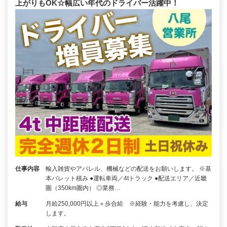
上がりもOK☆幅広い年代のドライバー活躍中！
仕事内容
輸入雑貨やアパレル、機械などの配送をお願いします。 ※基
本パレット積み ●運転車両／4tトラック ●配送エリア／近畿
圏（350km圏内） ◎業務…
給与
月給250,000円以上＋歩合給 ※経験・能力を考慮し、決定
します。