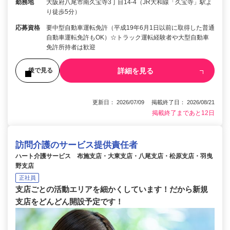
勤務地
大阪府八尾市南久宝寺3丁目14-4（JR大和線「久宝寺」駅よ
り徒歩5分）
応募資格
要中型自動車運転免許（平成19年6月1日以前に取得した普通
自動車運転免許もOK）☆トラック運転経験者や大型自動車
免許所持者は歓迎
詳細を見る
後で見る
更新日： 2026/07/09 掲載終了日： 2026/08/21
掲載終了まであと12日
訪問介護のサービス提供責任者
ハート介護サービス 布施支店・大東支店・八尾支店・松原支店・羽曳
野支店
正社員
支店ごとの活動エリアを細かくしています！だから新規
支店をどんどん開設予定です！