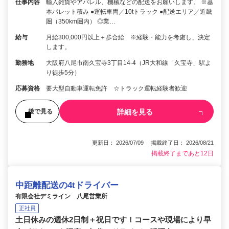
仕事内容
輸入雑貨やアパレル、機械などの配送をお願いします。 ※基
本パレット積み ●運転車両／10tトラック ●配送エリア／近畿
圏（350km圏内） ◎業…
給与
月給300,000円以上＋歩合給 ※経験・能力を考慮し、決定
します。
勤務地
大阪府八尾市南久宝寺3丁目14-4（JR大和線「久宝寺」駅よ
り徒歩5分）
応募資格
要大型自動車運転免許 ☆トラック運転経験者歓迎
詳細を見る
後で見る
更新日： 2026/07/09 掲載終了日： 2026/08/21
掲載終了まであと12日
中距離配送の4tドライバー
有限会社デミライン 八尾営業所
正社員
土日休みの週休2日制＋祝日です！コースや現場により早