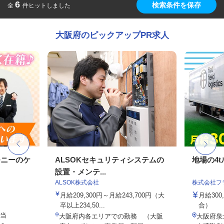
6
検索条件を保存
全
件ヒットしました
大阪府のピックアップPR求人
モニーのケ
ALSOKセキュリティシステムの
地場の4
設置・メンテ...
ALSOK株式会社
株式会社フ
月給209,300円～月給243,700円（大
月給300
卒以上234,50...
合）
手当
大阪府内各エリアでの勤務 （大阪
大阪府泉北