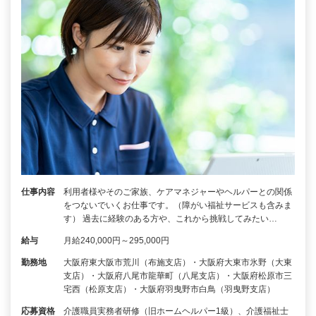
仕事内容
利用者様やそのご家族、ケアマネジャーやヘルパーとの関係
をつないでいくお仕事です。（障がい福祉サービスも含みま
す） 過去に経験のある方や、これから挑戦してみたい…
給与
月給240,000円～295,000円
勤務地
大阪府東大阪市荒川（布施支店）・大阪府大東市氷野（大東
支店）・大阪府八尾市龍華町（八尾支店）・大阪府松原市三
宅西（松原支店）・大阪府羽曳野市白鳥（羽曳野支店）
応募資格
介護職員実務者研修（旧ホームヘルパー1級）、介護福祉士