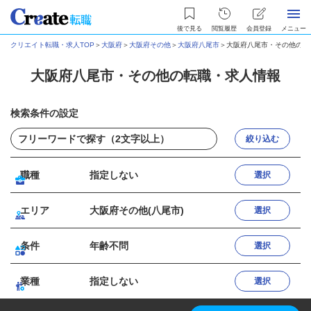
後で見る
閲覧履歴
会員登録
メニュー
クリエイト転職・求人TOP
＞
大阪府
＞
大阪府その他
＞
大阪府八尾市
＞
大阪府八尾市・その他の転
大阪府八尾市・その他の転職・求人情報
検索条件の設定
絞り込む
職種
指定しない
選択
エリア
大阪府その他(八尾市)
選択
条件
年齢不問
選択
業種
指定しない
選択