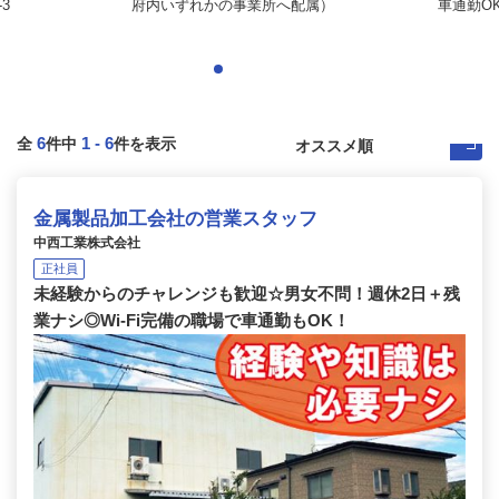
3
府内いずれかの事業所へ配属）
車通勤OK 
6
1
-
6
全
件中
件を表示
金属製品加工会社の営業スタッフ
中西工業株式会社
正社員
未経験からのチャレンジも歓迎☆男女不問！週休2日＋残
業ナシ◎Wi-Fi完備の職場で車通勤もOK！