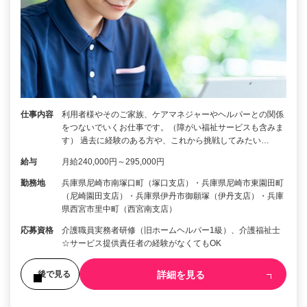
仕事内容
利用者様やそのご家族、ケアマネジャーやヘルパーとの関係
をつないでいくお仕事です。（障がい福祉サービスも含みま
す） 過去に経験のある方や、これから挑戦してみたい…
給与
月給240,000円～295,000円
勤務地
兵庫県尼崎市南塚口町（塚口支店）・兵庫県尼崎市東園田町
（尼崎園田支店）・兵庫県伊丹市御願塚（伊丹支店）・兵庫
県西宮市里中町（西宮南支店）
応募資格
介護職員実務者研修（旧ホームヘルパー1級）、介護福祉士
☆サービス提供責任者の経験がなくてもOK
詳細を見る
後で見る