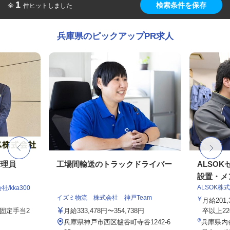
1
検索条件を保存
全
件ヒットしました
兵庫県のピックアップPR求人
管理員
工場間輸送のトラックドライバー
ALSO
設置・メン
ALSOK株
kka300
イズミ物流 株式会社 神戸Team
月給201
務固定手当2
月給333,478円〜354,738円
卒以上226,
兵庫県神戸市西区櫨谷町寺谷1242-6
兵庫県内