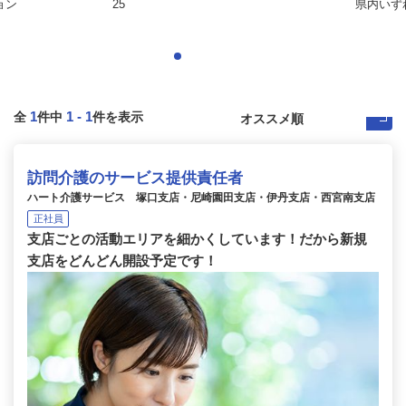
ョン
25
県内いず
1
1
-
1
全
件中
件を表示
訪問介護のサービス提供責任者
ハート介護サービス 塚口支店・尼崎園田支店・伊丹支店・西宮南支店
正社員
支店ごとの活動エリアを細かくしています！だから新規
支店をどんどん開設予定です！