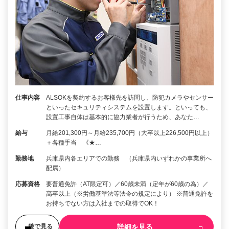
仕事内容
ALSOKを契約するお客様先を訪問し、防犯カメラやセンサー
といったセキュリティシステムを設置します。といっても、
設置工事自体は基本的に協力業者が行うため、あなた…
給与
月給201,300円～月給235,700円（大卒以上226,500円以上）
＋各種手当 《★…
勤務地
兵庫県内各エリアでの勤務 （兵庫県内いずれかの事業所へ
配属）
応募資格
要普通免許（AT限定可）／60歳未満（定年が60歳の為）／
高卒以上（※労働基準法等法令の規定により） ※普通免許を
お持ちでない方は入社までの取得でOK！
詳細を見る
後で見る