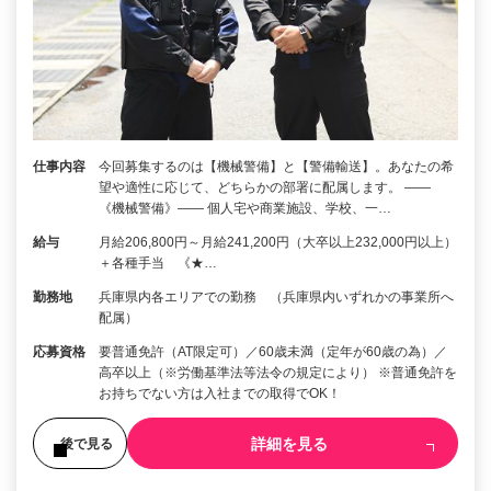
仕事内容
今回募集するのは【機械警備】と【警備輸送】。あなたの希
望や適性に応じて、どちらかの部署に配属します。 ――
《機械警備》―― 個人宅や商業施設、学校、一…
給与
月給206,800円～月給241,200円（大卒以上232,000円以上）
＋各種手当 《★…
勤務地
兵庫県内各エリアでの勤務 （兵庫県内いずれかの事業所へ
配属）
応募資格
要普通免許（AT限定可）／60歳未満（定年が60歳の為）／
高卒以上（※労働基準法等法令の規定により） ※普通免許を
お持ちでない方は入社までの取得でOK！
詳細を見る
後で見る