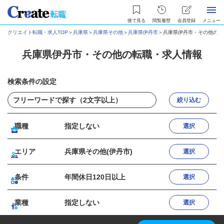
後で見る
閲覧履歴
会員登録
メニュー
クリエイト転職・求人TOP
＞
兵庫県
＞
兵庫県その他
＞
兵庫県伊丹市
＞
兵庫県伊丹市・その他の転
兵庫県伊丹市・その他の転職・求人情報
検索条件の設定
絞り込む
職種
指定しない
選択
エリア
兵庫県その他(伊丹市)
選択
条件
年間休日120日以上
選択
業種
指定しない
選択