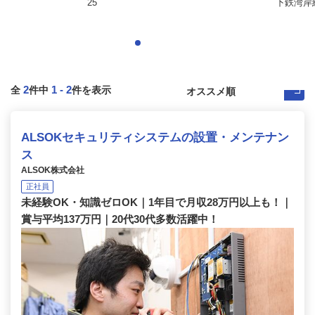
25
下鉄湾岸線
2
1
-
2
全
件中
件を表示
ALSOKセキュリティシステムの設置・メンテナン
ス
ALSOK株式会社
正社員
未経験OK・知識ゼロOK｜1年目で月収28万円以上も！｜
賞与平均137万円｜20代30代多数活躍中！