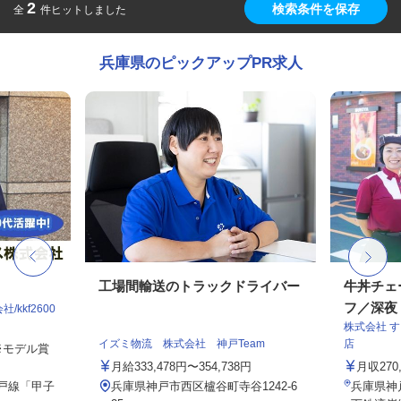
2
検索条件を保存
全
件ヒットしました
兵庫県のピックアップPR求人
工場間輸送のトラックドライバー
牛丼チェ
フ／深夜
kkf2600
株式会社 
イズミ物流 株式会社 神戸Team
店
 ※モデル賞
月給333,478円〜354,738円
月収27
神戸線「甲子
兵庫県神戸市西区櫨谷町寺谷1242-6
兵庫県神戸