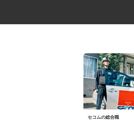
牛丼チェーンすき家の店舗スタ
セコムの総合職
ッフ／深夜