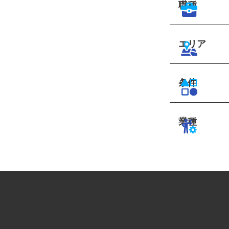
職種
エリア
条件
業種