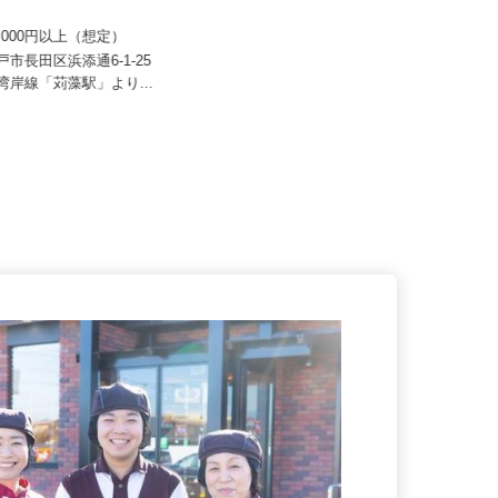
 すき家 関西支社／長田浜添
セコム株式会社
70,000円以上（想定）
月給257,500円以上
神戸市長田区浜添通6-1-25
鉄湾岸線「苅藻駅」より...
兵庫県三田市内各所