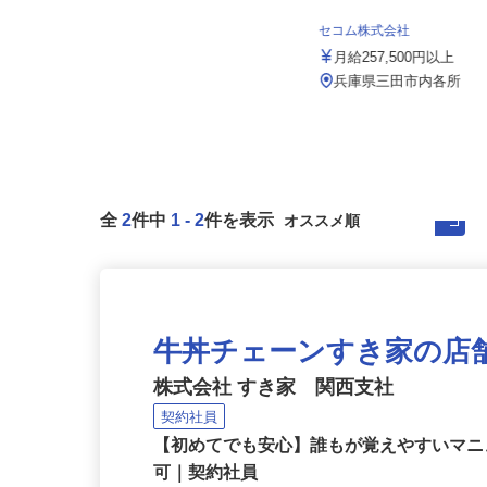
株式会社 すき家 関西支社／長田浜添
通店
セコム株式会社
月収270,000円以上（想定）
月給257,500円以上
兵庫県神戸市長田区浜添通6-1-25
（地下鉄湾岸線「苅藻駅」より...
兵庫県三田市内各所
全
2
件中
1
-
2
件を表示
牛丼チェーンすき家の店
株式会社 すき家 関西支社
契約社員
【初めてでも安心】誰もが覚えやすいマニュ