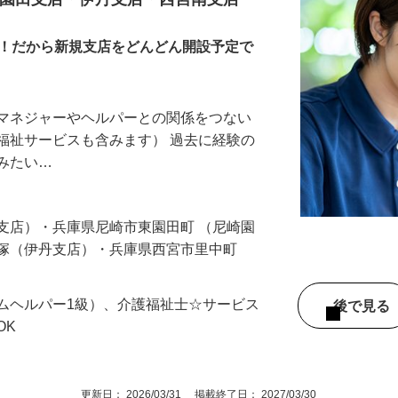
責任者
崎園田支店・伊丹支店・西宮南支店
す！だから新規支店をどんどん開設予定で
アマネジャーやヘルパーとの関係をつない
福祉サービスも含みます） 過去に経験の
てみたい…
支店）・兵庫県尼崎市東園田町 （尼崎園
願塚（伊丹支店）・兵庫県西宮市里中町
ムヘルパー1級）、介護福祉士☆サービス
後で見
OK