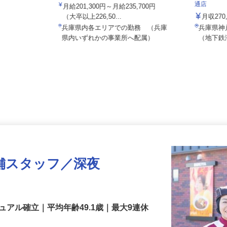
ALSOK株式会社
株式会社
通店
月給201,300円～月給235,700円
（大卒以上226,50...
月収2
兵庫県内各エリアでの勤務 （兵庫
兵庫県
県内いずれかの事業所へ配属）
（地下
舗スタッフ／深夜
アル確立｜平均年齢49.1歳｜最大9連休