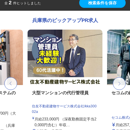
2
検索条件を保存
全
件ヒットしました
兵庫県のピックアップPR求人
ステムの
大型マンションの代行管理員
セコムの
住友不動産建物サービス株式会社/kka300
02a
,700円（大
セコム株式
月給233,000円 （深夜勤務固定手当2
0,000円含む）年収...
月給257
 （兵庫