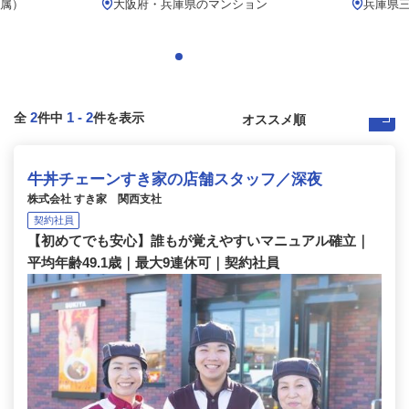
属）
大阪府・兵庫県のマンション
兵庫県
2
1
-
2
全
件中
件を表示
牛丼チェーンすき家の店舗スタッフ／深夜
株式会社 すき家 関西支社
契約社員
【初めてでも安心】誰もが覚えやすいマニュアル確立｜
平均年齢49.1歳｜最大9連休可｜契約社員