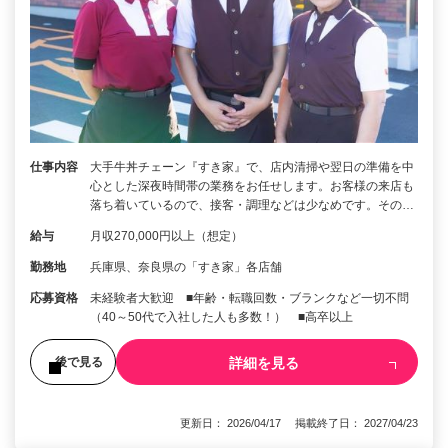
仕事内容
大手牛丼チェーン『すき家』で、店内清掃や翌日の準備を中
心とした深夜時間帯の業務をお任せします。お客様の来店も
落ち着いているので、接客・調理などは少なめです。その…
給与
月収270,000円以上（想定）
勤務地
兵庫県、奈良県の「すき家」各店舗
応募資格
未経験者大歓迎 ■年齢・転職回数・ブランクなど一切不問
（40～50代で入社した人も多数！） ■高卒以上
詳細を見る
後で見る
更新日： 2026/04/17 掲載終了日： 2027/04/23