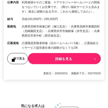
仕事内容
利用者様やそのご家族、ケアマネジャーやヘルパーとの関係
をつないでいくお仕事です。（障がい福祉サービスも含みま
す） 過去に経験のある方や、これから挑戦してみたい…
給与
月給240,000円～295,000円
勤務地
兵庫県尼崎市南塚口町（塚口支店）・兵庫県尼崎市東園田町
（尼崎園田支店）・兵庫県伊丹市御願塚（伊丹支店）・兵庫
県西宮市里中町（西宮南支店）
応募資格
介護職員実務者研修（旧ホームヘルパー1級）、介護福祉士
☆サービス提供責任者の経験がなくてもOK
詳細を見る
後で見る
更新日： 2026/03/31 掲載終了日： 2027/03/30
1
気になる求人は