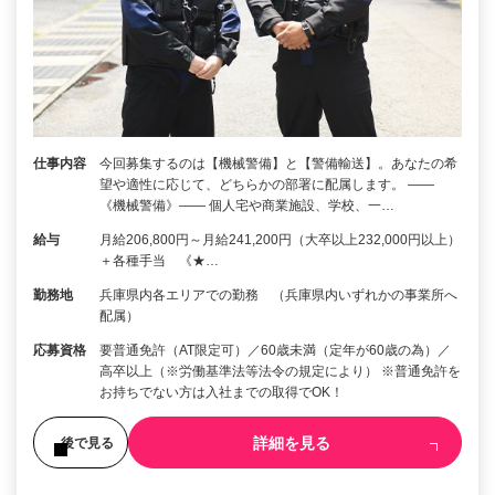
仕事内容
今回募集するのは【機械警備】と【警備輸送】。あなたの希
望や適性に応じて、どちらかの部署に配属します。 ――
《機械警備》―― 個人宅や商業施設、学校、一…
給与
月給206,800円～月給241,200円（大卒以上232,000円以上）
＋各種手当 《★…
勤務地
兵庫県内各エリアでの勤務 （兵庫県内いずれかの事業所へ
配属）
応募資格
要普通免許（AT限定可）／60歳未満（定年が60歳の為）／
高卒以上（※労働基準法等法令の規定により） ※普通免許を
お持ちでない方は入社までの取得でOK！
詳細を見る
後で見る