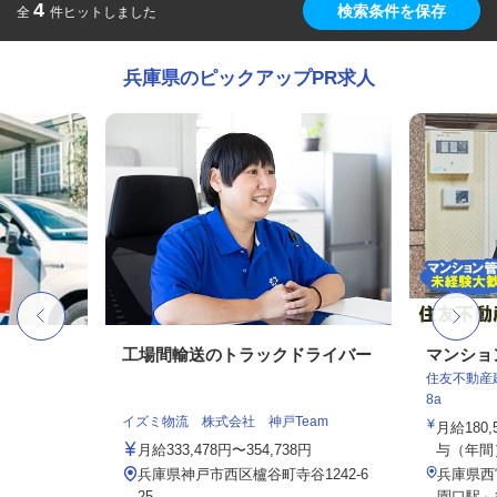
4
検索条件を保存
全
件ヒットしました
兵庫県のピックアップPR求人
工場間輸送のトラックドライバー
マンショ
住友不動産建
8a
イズミ物流 株式会社 神戸Team
月給180
月給333,478円〜354,738円
与（年間）1
兵庫県神戸市西区櫨谷町寺谷1242-6
兵庫県西
25
園口駅」