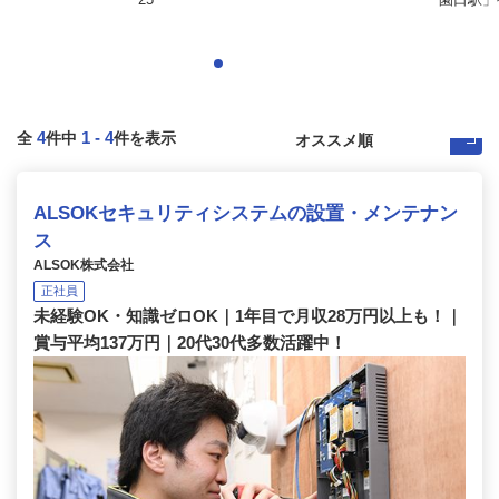
4
1
-
4
全
件中
件を表示
ALSOKセキュリティシステムの設置・メンテナン
ス
ALSOK株式会社
正社員
未経験OK・知識ゼロOK｜1年目で月収28万円以上も！｜
賞与平均137万円｜20代30代多数活躍中！