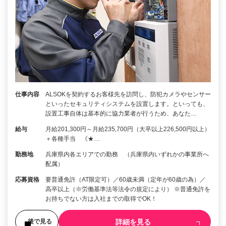
仕事内容
ALSOKを契約するお客様先を訪問し、防犯カメラやセンサー
といったセキュリティシステムを設置します。といっても、
設置工事自体は基本的に協力業者が行うため、あなた…
給与
月給201,300円～月給235,700円（大卒以上226,500円以上）
＋各種手当 《★…
勤務地
兵庫県内各エリアでの勤務 （兵庫県内いずれかの事業所へ
配属）
応募資格
要普通免許（AT限定可）／60歳未満（定年が60歳の為）／
高卒以上（※労働基準法等法令の規定により） ※普通免許を
お持ちでない方は入社までの取得でOK！
詳細を見る
後で見る