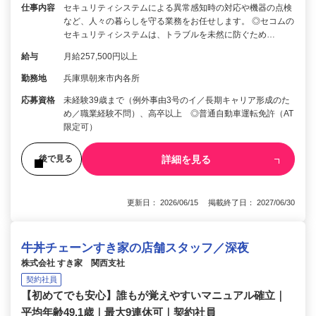
仕事内容
セキュリティシステムによる異常感知時の対応や機器の点検
など、人々の暮らしを守る業務をお任せします。 ◎セコムの
セキュリティシステムは、トラブルを未然に防ぐため…
給与
月給257,500円以上
勤務地
兵庫県朝来市内各所
応募資格
未経験39歳まで（例外事由3号のイ／長期キャリア形成のた
め／職業経験不問）、高卒以上 ◎普通自動車運転免許（AT
限定可）
詳細を見る
後で見る
更新日： 2026/06/15 掲載終了日： 2027/06/30
牛丼チェーンすき家の店舗スタッフ／深夜
株式会社 すき家 関西支社
契約社員
【初めてでも安心】誰もが覚えやすいマニュアル確立｜
平均年齢49.1歳｜最大9連休可｜契約社員