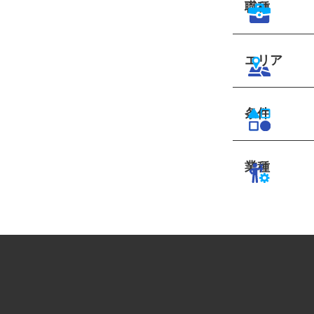
職種
エリア
条件
業種