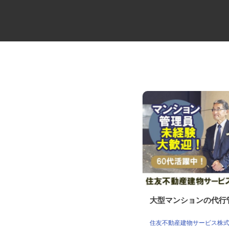
牛丼チェーンすき家の店舗スタ
大型マンションの代
ッフ／深夜