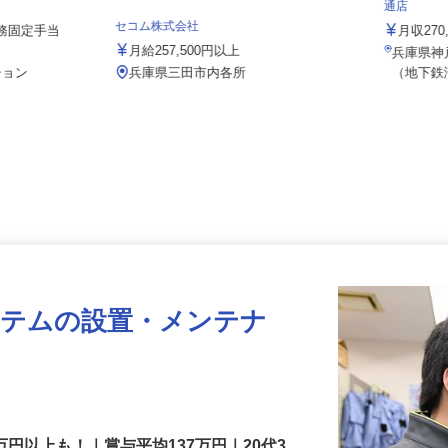
社/kka30
株式会社
通店
セコム株式会社
夜勤務固定手当
月収2
月給257,500円以上
兵庫県
ション
兵庫県三田市内各所
（地下
ステムの設置・メンテナ