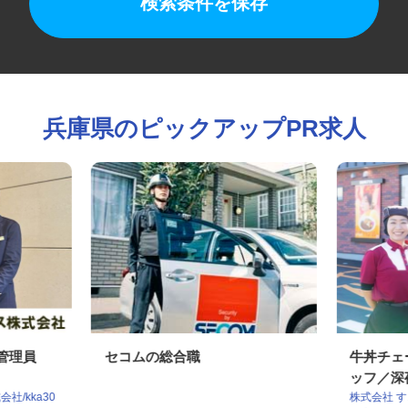
検索条件を保存
兵庫県のピックアップPR求人
行管理員
セコムの総合職
牛丼チ
ッフ／