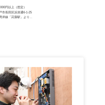
 すき家 関西支社／長田浜添
住友不動産建物サービス株式会社/kka30
002a
70,000円以上（想定）
月給233,000円 （深夜勤務固定手当
20,000円含む）年収...
神戸市長田区浜添通6-1-25
鉄湾岸線「苅藻駅」より...
大阪府・兵庫県のマンション