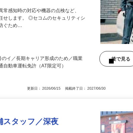
最長10連休／福利厚生充実／平均年収600
る異常感知時の対応や機器の点検など、
任せします。 ◎セコムのセキュリティシ
に防ぐため…
3号のイ／長期キャリア形成のため／職業
後で見
通自動車運転免許（AT限定可）
更新日： 2026/06/15 掲載終了日： 2027/06/30