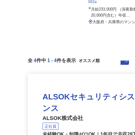
株式会社 すき家 関西支社／長田浜添
住友不動産建物サービス株式会
通店
002a
月収270,000円以上（想定）
月給233,000円 （深
20,000円含む）年収...
兵庫県神戸市長田区浜添通6-1-25
（地下鉄湾岸線「苅藻駅」より...
大阪府・兵庫県のマン
全
4
件中
1
-
4
件を表示
ALSOKセキュリティシ
ンス
ALSOK株式会社