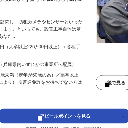
万円以上も！｜賞与平均137万円｜20代3
先を訪問し、防犯カメラやセンサーといった
置します。といっても、設置工事自体は基
、あなた…
700円（大卒以上226,500円以上）＋各種手
 （兵庫県内いずれかの事業所へ配属）
60歳未満（定年が60歳の為）／高卒以上
により） ※普通免許をお持ちでない方は
後で見
アピールポイントを見る