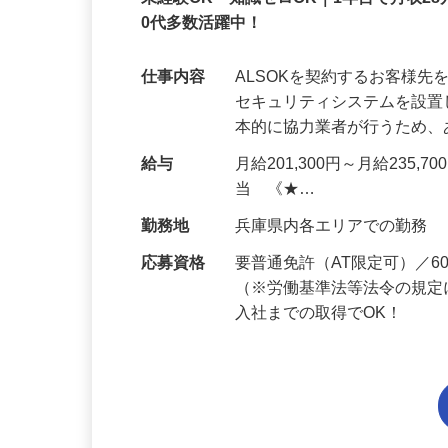
正社員
未経験OK・知識ゼロOK｜1年目で月収28
0代多数活躍中！
仕事内容
ALSOKを契約するお客様
セキュリティシステムを設
本的に協力業者が行うため
給与
月給201,300円～月給235,
当 《★…
勤務地
兵庫県内各エリアでの勤務
応募資格
要普通免許（AT限定可）／
（※労働基準法等法令の規定
入社までの取得でOK！