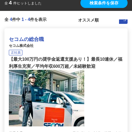
4
検索条件を保存
全
件ヒットしました
4
1
-
4
全
件中
件を表示
セコムの総合職
セコム株式会社
正社員
【最大100万円の奨学金返還支援あり！】最長10連休／福
利厚生充実／平均年収600万超／未経験歓迎