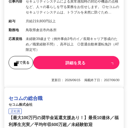
仕事内容
セキュリティシステムによる異常感知時の対応や機器の点検
など、人々の暮らしを守る業務をお任せします。 ◎セコムの
セキュリティシステムは、トラブルを未然に防ぐため…
給与
月給219,800円以上
勤務地
鳥取県倉吉市内各所
応募資格
未経験39歳まで（例外事由3号のイ／長期キャリア形成のた
め／職業経験不問）、高卒以上 ◎普通自動車運転免許（AT
限定可）
詳細を見る
後で見る
更新日： 2026/06/15 掲載終了日： 2027/06/30
セコムの総合職
セコム株式会社
正社員
【最大100万円の奨学金返還支援あり！】最長10連休／福
利厚生充実／平均年収600万超／未経験歓迎