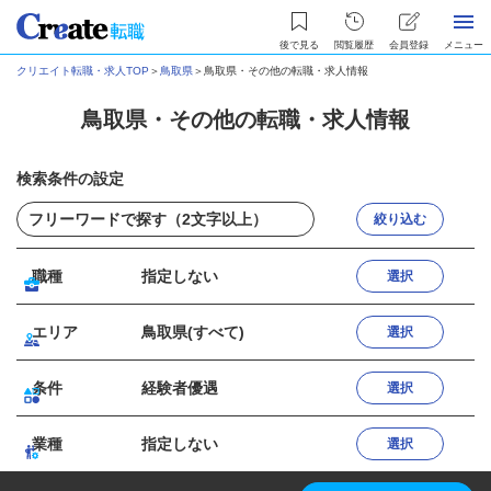
後で見る
閲覧履歴
会員登録
メニュー
クリエイト転職・求人TOP
＞
鳥取県
＞
鳥取県・その他の転職・求人情報
鳥取県・その他の転職・求人情報
検索条件の設定
絞り込む
職種
指定しない
選択
エリア
鳥取県(すべて)
選択
条件
経験者優遇
選択
業種
指定しない
選択