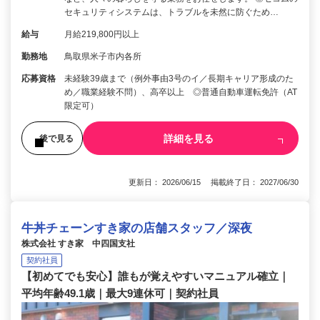
セキュリティシステムは、トラブルを未然に防ぐため…
給与
月給219,800円以上
勤務地
鳥取県米子市内各所
応募資格
未経験39歳まで（例外事由3号のイ／長期キャリア形成のた
め／職業経験不問）、高卒以上 ◎普通自動車運転免許（AT
限定可）
詳細を見る
後で見る
更新日： 2026/06/15 掲載終了日： 2027/06/30
牛丼チェーンすき家の店舗スタッフ／深夜
株式会社 すき家 中四国支社
契約社員
【初めてでも安心】誰もが覚えやすいマニュアル確立｜
平均年齢49.1歳｜最大9連休可｜契約社員