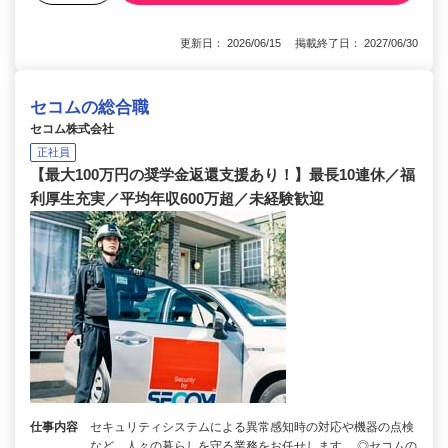
更新日： 2026/06/15 掲載終了日： 2027/06/30
セコムの総合職
セコム株式会社
正社員
【最大100万円の奨学金返還支援あり！】最長10連休／福
利厚生充実／平均年収600万超／未経験歓迎
仕事内容
セキュリティシステムによる異常感知時の対応や機器の点検
など、人々の暮らしを守る業務をお任せします。 ◎セコムの