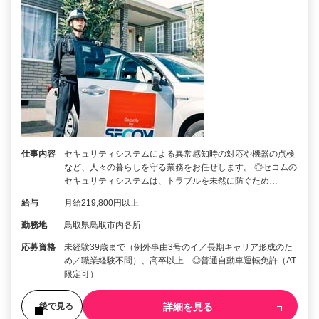
仕事内容
セキュリティシステムによる異常感知時の対応や機器の点検
など、人々の暮らしを守る業務をお任せします。 ◎セコムの
セキュリティシステムは、トラブルを未然に防ぐため…
給与
月給219,800円以上
勤務地
鳥取県鳥取市内各所
応募資格
未経験39歳まで（例外事由3号のイ／長期キャリア形成のた
め／職業経験不問）、高卒以上 ◎普通自動車運転免許（AT
限定可）
詳細を見る
後で見る