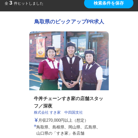
3
検索条件を保存
全
件ヒットしました
鳥取県のピックアップPR求人
牛丼チェーンすき家の店舗スタッ
フ／深夜
株式会社 すき家 中四国支社
月収270,000円以上（想定）
鳥取県、島根県、岡山県、広島県、
山口県の「すき家」各店舗