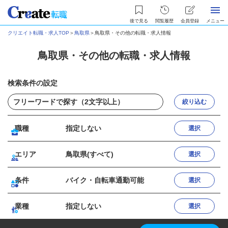
後で見る
閲覧履歴
会員登録
メニュー
クリエイト転職・求人TOP
＞
鳥取県
＞
鳥取県・その他の転職・求人情報
鳥取県・その他の転職・求人情報
検索条件の設定
絞り込む
職種
指定しない
選択
エリア
鳥取県(すべて)
選択
条件
バイク・自転車通勤可能
選択
業種
指定しない
選択