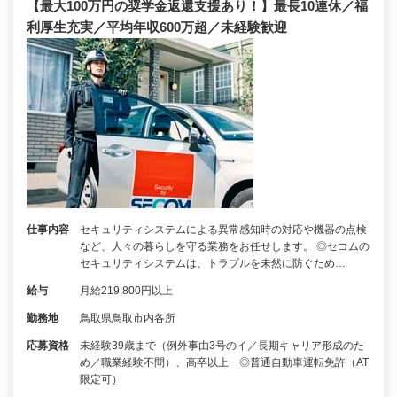
【最大100万円の奨学金返還支援あり！】最長10連休／福
利厚生充実／平均年収600万超／未経験歓迎
仕事内容
セキュリティシステムによる異常感知時の対応や機器の点検
など、人々の暮らしを守る業務をお任せします。 ◎セコムの
セキュリティシステムは、トラブルを未然に防ぐため…
給与
月給219,800円以上
勤務地
鳥取県鳥取市内各所
応募資格
未経験39歳まで（例外事由3号のイ／長期キャリア形成のた
め／職業経験不問）、高卒以上 ◎普通自動車運転免許（AT
限定可）