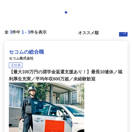
3
1
-
3
全
件中
件を表示
セコムの総合職
セコム株式会社
正社員
【最大100万円の奨学金返還支援あり！】最長10連休／福
利厚生充実／平均年収600万超／未経験歓迎