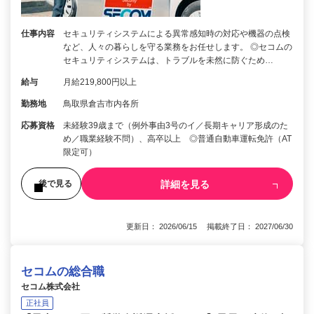
仕事内容
セキュリティシステムによる異常感知時の対応や機器の点検
など、人々の暮らしを守る業務をお任せします。 ◎セコムの
セキュリティシステムは、トラブルを未然に防ぐため…
給与
月給219,800円以上
勤務地
鳥取県倉吉市内各所
応募資格
未経験39歳まで（例外事由3号のイ／長期キャリア形成のた
め／職業経験不問）、高卒以上 ◎普通自動車運転免許（AT
限定可）
詳細を見る
後で見る
更新日： 2026/06/15 掲載終了日： 2027/06/30
セコムの総合職
セコム株式会社
正社員