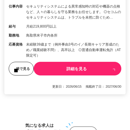
仕事内容
セキュリティシステムによる異常感知時の対応や機器の点検
など、人々の暮らしを守る業務をお任せします。 ◎セコムの
セキュリティシステムは、トラブルを未然に防ぐため…
給与
月給219,800円以上
勤務地
鳥取県米子市内各所
応募資格
未経験39歳まで（例外事由3号のイ／長期キャリア形成のた
め／職業経験不問）、高卒以上 ◎普通自動車運転免許（AT
限定可）
詳細を見る
後で見る
更新日： 2026/06/15 掲載終了日： 2027/06/30
1
気になる求人は